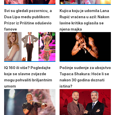
Svi su gledali pozornicu, a
Kujica koju je udomila Lana
Dua Lipa među publikom:
Rupić vraćena u azil: Nakon
Prizor iz Prištine oduševio
lavine kritika oglasila se
fanove
njena majka
IQ 160 ili više? Pogledajte
Počinje suđenje za ubojstvo
koje se slavne zvijezde
Tupaca Shakura: Hoće li se
mogu pohvaliti briljantnim
nakon 30 godina doznati
umom
istina?