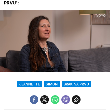
PRVU':
Loaded
:
17.50%
/
Upali
zvuk
JEANNETTE
SIMON
BRAK NA PRVU