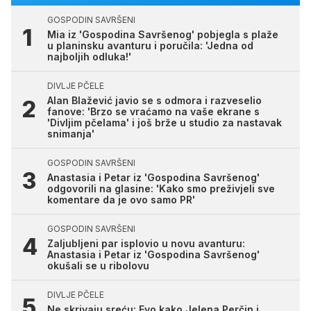
GOSPODIN SAVRŠENI
Mia iz 'Gospodina Savršenog' pobjegla s plaže
u planinsku avanturu i poručila: 'Jedna od
najboljih odluka!'
DIVLJE PČELE
Alan Blažević javio se s odmora i razveselio
fanove: 'Brzo se vraćamo na vaše ekrane s
'Divljim pčelama' i još brže u studio za nastavak
snimanja'
GOSPODIN SAVRŠENI
Anastasia i Petar iz 'Gospodina Savršenog'
odgovorili na glasine: 'Kako smo preživjeli sve
komentare da je ovo samo PR'
GOSPODIN SAVRŠENI
Zaljubljeni par isplovio u novu avanturu:
Anastasia i Petar iz 'Gospodina Savršenog'
okušali se u ribolovu
DIVLJE PČELE
Ne skrivaju sreću: Evo kako Jelena Perčin i