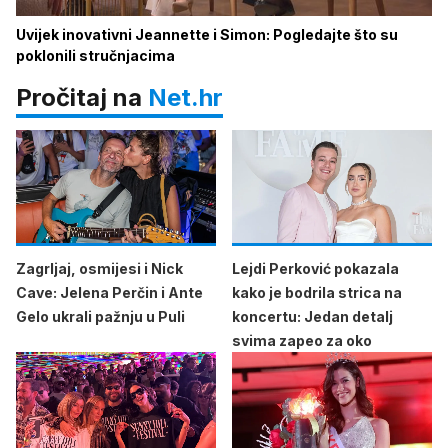
Uvijek inovativni Jeannette i Simon: Pogledajte što su
poklonili stručnjacima
Pročitaj na
Net.hr
Zagrljaj, osmijesi i Nick
Lejdi Perković pokazala
Cave: Jelena Perčin i Ante
kako je bodrila strica na
Gelo ukrali pažnju u Puli
koncertu: Jedan detalj
svima zapeo za oko