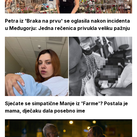
Petra iz 'Braka na prvu' se oglasila nakon incidenta
u Međugorju: Jedna rečenica privukla veliku pažnju
Sjećate se simpatične Manje iz 'Farme'? Postala je
mama, dječaku dala posebno ime