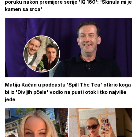
poruku nakon premijere serije 'IQ 160': 'Skinula mi je
kamen sa srca'
Matija Kačan u podcastu 'Spill The Tea' otkrio koga
bi iz 'Divljih pčela' vodio na pusti otok i tko najviše
jede