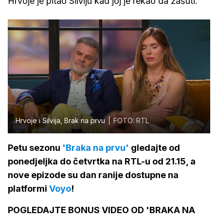
Hrvoje je pitao Silviju kad joj je rekao da zašuti.
Hrvoje i Silvija, Brak na prvu
FOTO: RTL
Petu sezonu
'Braka na prvu'
gledajte od
ponedjeljka do četvrtka na RTL-u od 21.15, a
nove epizode su dan ranije dostupne na
platformi
Voyo
!
POGLEDAJTE BONUS VIDEO OD 'BRAKA NA