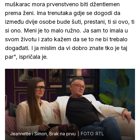
muškarac mora prvenstveno biti džentlemen
prema ženi. Ima trenutaka gdje se dogodi da
između dvije osobe bude šuti, prestani, ti si ovo, ti
si ono. Meni je to malo ružno. Ja sam to imala u
svom životu i zato kažem da se to ne bi trebalo
događati. I ja mislim da vi dobro znate tko je taj
par", ispričala je.
Jeannette i Simon, Brak na prvu
FOTO: RTL