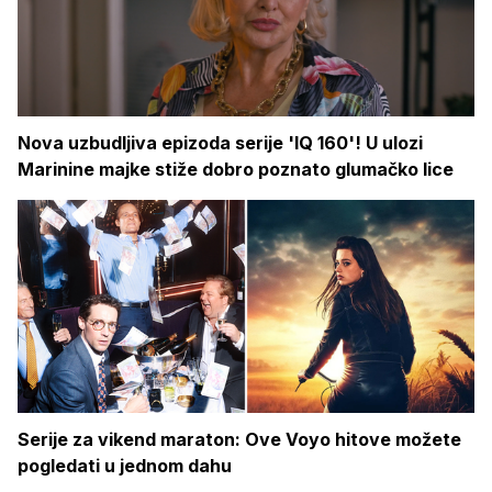
Nova uzbudljiva epizoda serije 'IQ 160'! U ulozi
Marinine majke stiže dobro poznato glumačko lice
Serije za vikend maraton: Ove Voyo hitove možete
pogledati u jednom dahu