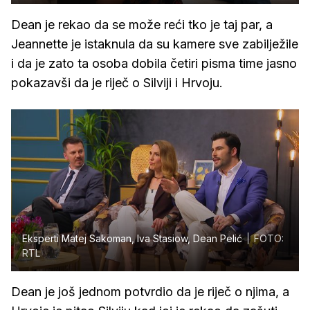
Dean je rekao da se može reći tko je taj par, a
Jeannette je istaknula da su kamere sve zabilježile
i da je zato ta osoba dobila četiri pisma time jasno
pokazavši da je riječ o Silviji i Hrvoju.
Eksperti Matej Sakoman, Iva Stasiow, Dean Pelić
FOTO:
RTL
Dean je još jednom potvrdio da je riječ o njima, a