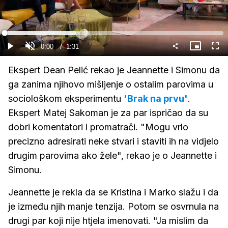
Gledaj
Loaded
:
32.79%
Current
0:00
/
Duration
1:31
Gledaj
Upali
Slika
Cijel
zvuk
u
zasl
slici
Time
Ekspert Dean Pelić rekao je Jeannette i Simonu da
ga zanima njihovo mišljenje o ostalim parovima u
sociološkom eksperimentu
'Brak na prvu'
.
Ekspert Matej Sakoman je za par ispričao da su
dobri komentatori i promatrači. "Mogu vrlo
precizno adresirati neke stvari i staviti ih na vidjelo
drugim parovima ako žele", rekao je o Jeannette i
Simonu.
Jeannette je rekla da se Kristina i Marko slažu i da
je između njih manje tenzija. Potom se osvrnula na
drugi par koji nije htjela imenovati. "Ja mislim da