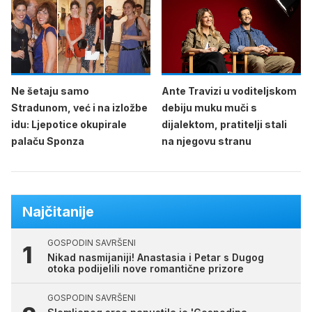
Ne šetaju samo
Ante Travizi u voditeljskom
Stradunom, već i na izložbe
debiju muku muči s
idu: Ljepotice okupirale
dijalektom, pratitelji stali
palaču Sponza
na njegovu stranu
Najčitanije
GOSPODIN SAVRŠENI
Nikad nasmijaniji! Anastasia i Petar s Dugog
otoka podijelili nove romantične prizore
GOSPODIN SAVRŠENI