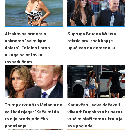
Atraktivna brineta s
Supruga Brucea Willisa
oblinama 'od milijun
otkrila prvi znak koji je
dolara': Fatalna Larsa
upućivao na demenciju
nikoga ne ostavlja
ravnodušnim
Trump otkrio što Melania ne
Karlovčani jedva dočekali
voli kod njega: 'Kaže mi da
vikend: Dugokosa brineta u
to nije predsjedničko
vrućim hlačicama ukrala je
ponašanje'
sve poglede