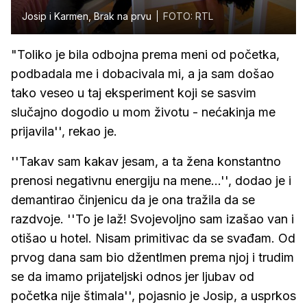
Josip i Karmen, Brak na prvu
FOTO: RTL
"Toliko je bila odbojna prema meni od početka,
podbadala me i dobacivala mi, a ja sam došao
tako veseo u taj eksperiment koji se sasvim
slučajno dogodio u mom životu - nećakinja me
prijavila'', rekao je.
''Takav sam kakav jesam, a ta žena konstantno
prenosi negativnu energiju na mene...'', dodao je i
demantirao činjenicu da je ona tražila da se
razdvoje. ''To je laž! Svojevoljno sam izašao van i
otišao u hotel. Nisam primitivac da se svađam. Od
prvog dana sam bio džentlmen prema njoj i trudim
se da imamo prijateljski odnos jer ljubav od
početka nije štimala'', pojasnio je Josip, a usprkos