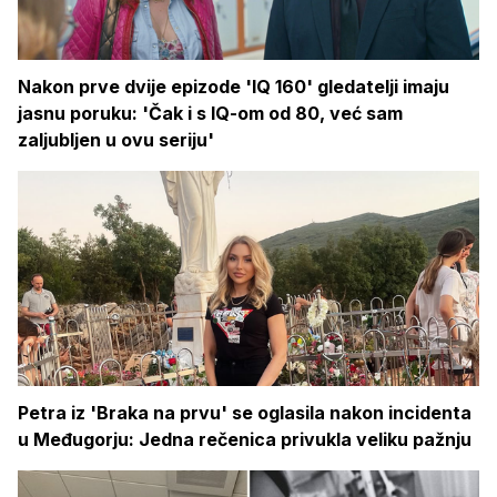
Nakon prve dvije epizode 'IQ 160' gledatelji imaju
jasnu poruku: 'Čak i s IQ-om od 80, već sam
zaljubljen u ovu seriju'
Petra iz 'Braka na prvu' se oglasila nakon incidenta
u Međugorju: Jedna rečenica privukla veliku pažnju