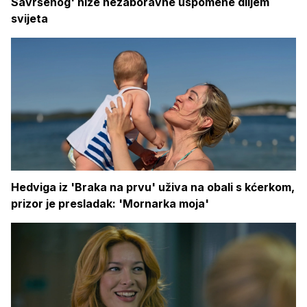
Savršenog' niže nezaboravne uspomene diljem
svijeta
Hedviga iz 'Braka na prvu' uživa na obali s kćerkom,
prizor je presladak: 'Mornarka moja'