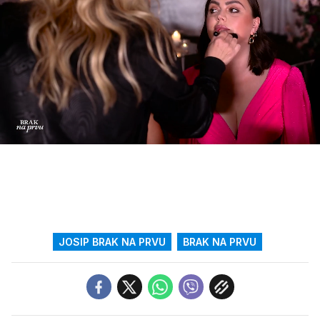
Loaded
:
100.00%
/
Upali
zvuk
JOSIP BRAK NA PRVU
BRAK NA PRVU