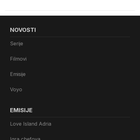
NOVOSTI
Serije
Filmovi
Emisije
Voyo
EMISIJE
Love Island Adria
Igra chefova