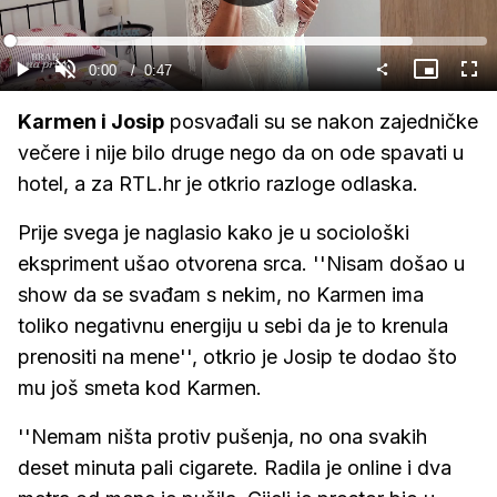
Gledaj
Loaded
:
84.33%
Current
0:00
/
Duration
0:47
Gledaj
Upali
Slika
Cijel
zvuk
u
zasl
slici
Time
Karmen i Josip
posvađali su se nakon zajedničke
večere i nije bilo druge nego da on ode spavati u
hotel, a za RTL.hr je otkrio razloge odlaska.
Prije svega je naglasio kako je u sociološki
ekspriment ušao otvorena srca. ''Nisam došao u
show da se svađam s nekim, no Karmen ima
toliko negativnu energiju u sebi da je to krenula
prenositi na mene'', otkrio je Josip te dodao što
mu još smeta kod Karmen.
''Nemam ništa protiv pušenja, no ona svakih
deset minuta pali cigarete. Radila je online i dva