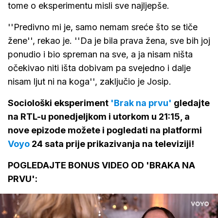
tome o eksperimentu misli sve najljepše.
''Predivno mi je, samo nemam sreće što se tiče
žene'', rekao je. ''Da je bila prava žena, sve bih joj
ponudio i bio spreman na sve, a ja nisam ništa
očekivao niti išta dobivam pa svejedno i dalje
nisam ljut ni na koga'', zaključio je Josip.
Sociološki eksperiment
'Brak na prvu'
gledajte
na RTL-u ponedjeljkom i utorkom u 21:15, a
nove epizode možete i pogledati na platformi
Voyo
24 sata prije prikazivanja na televiziji!
POGLEDAJTE BONUS VIDEO OD 'BRAKA NA
PRVU':