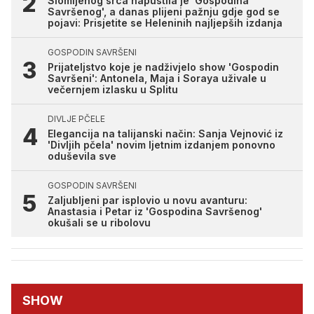
Slomljenog srca napustila je 'Gospodina
Savršenog', a danas plijeni pažnju gdje god se
pojavi: Prisjetite se Heleninih najljepših izdanja
GOSPODIN SAVRŠENI
Prijateljstvo koje je nadživjelo show 'Gospodin
Savršeni': Antonela, Maja i Soraya uživale u
večernjem izlasku u Splitu
DIVLJE PČELE
Elegancija na talijanski način: Sanja Vejnović iz
'Divljih pčela' novim ljetnim izdanjem ponovno
oduševila sve
GOSPODIN SAVRŠENI
Zaljubljeni par isplovio u novu avanturu:
Anastasia i Petar iz 'Gospodina Savršenog'
okušali se u ribolovu
SHOW