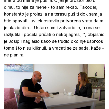
metra od mene je pušila. Cijeli je prostor bio u
dimu, to nije za mene - to sam rekao. Također,
konstanto je prolazila na terasu pušiti dok sam ja
htio spavati i uvijek ostavila pritvorena vrata da mi
je ulazio dim... Ustao sam i zatvorio ih, a ona se
razljutila i počela pričati o nekoj agresiji'', objasnio
je Josip i naglasio kako se trudio oko nje usprkos
tome što nisu kliknuli, a vraćati se za sada, kaže -
ne planira.