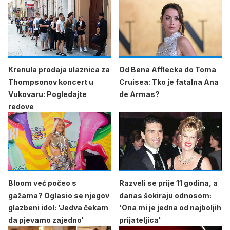
Krenula prodaja ulaznica za
Od Bena Afflecka do Toma
Thompsonov koncert u
Cruisea: Tko je fatalna Ana
Vukovaru: Pogledajte
de Armas?
redove
Bloom već počeo s
Razveli se prije 11 godina, a
gažama? Oglasio se njegov
danas šokiraju odnosom:
glazbeni idol: 'Jedva čekam
'Ona mi je jedna od najboljih
da pjevamo zajedno'
prijateljica'