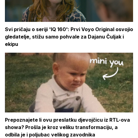
Svi pričaju o seriji 'IQ 160': Prvi Voyo Original osvojio
gledatelje, stižu samo pohvale za Dajanu Čuljak i
ekipu
Prepoznajete li ovu preslatku djevojčicu iz RTL-ova
showa? Prošla je kroz veliku transformaciju, a
odbila je i poljubac velikog zavodnika