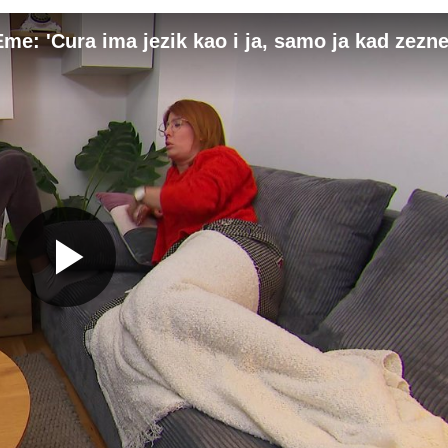
Eme: 'Cura ima jezik kao i ja, samo ja kad zezn
Gledaj