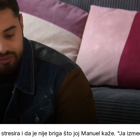
tresira i da je nije briga što joj Manuel kaže. "Ja izme