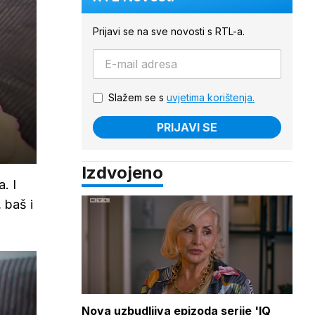
Prijavi se na sve novosti s RTL-a.
Slažem se s
uvjetima korištenja.
PRIJAVI SE
Izdvojeno
. I
 baš i
Nova uzbudljiva epizoda serije 'IQ