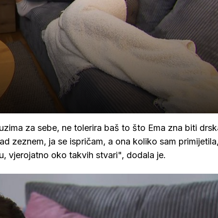
zima za sebe, ne tolerira baš to što Ema zna biti drska
 kad zeznem, ja se ispričam, a ona koliko sam primijetila,
, vjerojatno oko takvih stvari", dodala je.