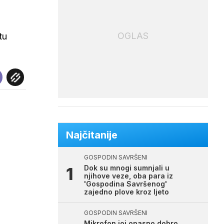
OGLAS
tu
Najčitanije
GOSPODIN SAVRŠENI
Dok su mnogi sumnjali u
njihove veze, oba para iz
'Gospodina Savršenog'
zajedno plove kroz ljeto
GOSPODIN SAVRŠENI
Mikrofon joj opasno dobro