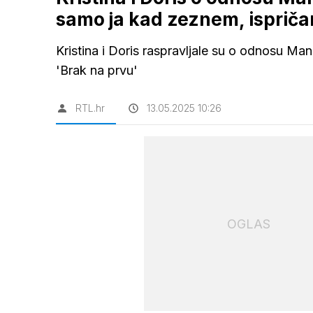
samo ja kad zeznem, ispriča
Kristina i Doris raspravljale su o odnosu M
'Brak na prvu'
RTL.hr
13.05.2025 10:26
OGLAS