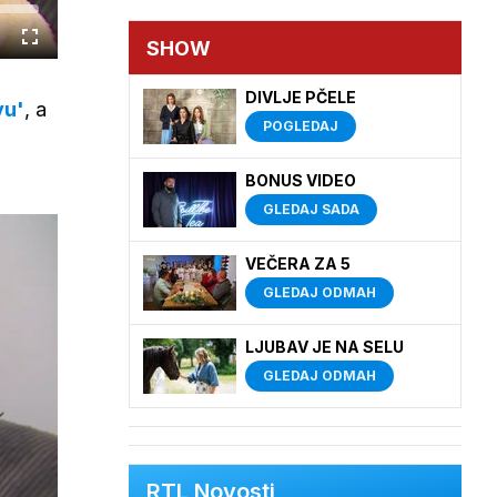
SHOW
Cijeli
zaslon
DIVLJE PČELE
vu'
, a
POGLEDAJ
BONUS VIDEO
GLEDAJ SADA
VEČERA ZA 5
GLEDAJ ODMAH
LJUBAV JE NA SELU
GLEDAJ ODMAH
RTL Novosti