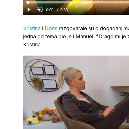
Loaded
:
0%
Current
0:00
/
Duration
0:39
Gledaj
Upali
zvuk
Time
Kristina
i
Doris
razgovarale su o događanjim
jedna od tema bio je i Manuel. "Drago mi je z
Kristina.