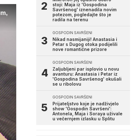
stoji: Maja iz 'Gospodina
Savršenog' iznenadila novim
em,
potezom, pogledajte što je
radila na terenu
GOSPODIN SAVRŠENI
Nikad nasmijaniji! Anastasia i
Petar s Dugog otoka podijelili
nove romantične prizore
GOSPODIN SAVRŠENI
Zaljubljeni par isplovio u novu
avanturu: Anastasia i Petar iz
'Gospodina Savršenog' okušali
se u ribolovu
GOSPODIN SAVRŠENI
Prijateljstvo koje je nadživjelo
show 'Gospodin Savršeni':
Antonela, Maja i Soraya uživale
u večernjem izlasku u Splitu