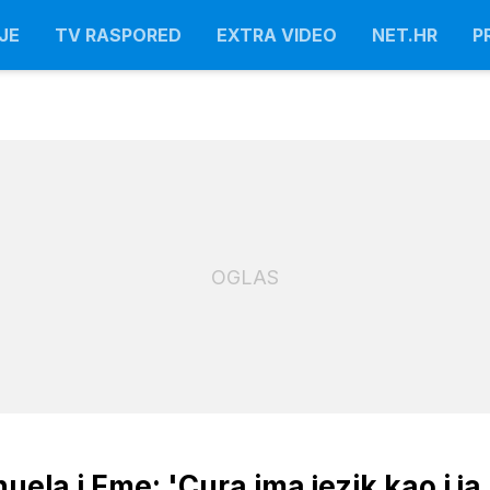
JE
TV RASPORED
EXTRA VIDEO
NET.HR
P
OGLAS
uela i Eme: 'Cura ima jezik kao i ja,