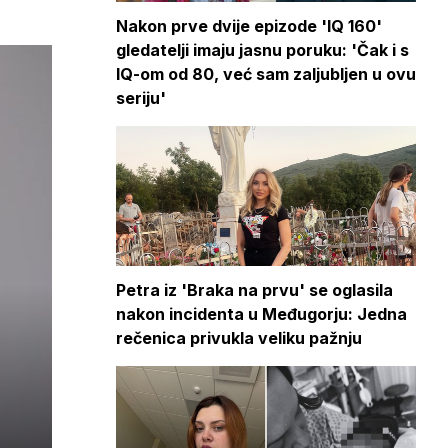
Nakon prve dvije epizode 'IQ 160'
gledatelji imaju jasnu poruku: 'Čak i s
IQ-om od 80, već sam zaljubljen u ovu
seriju'
Petra iz 'Braka na prvu' se oglasila
nakon incidenta u Međugorju: Jedna
rečenica privukla veliku pažnju