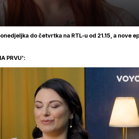
onedjeljka do četvrtka na RTL-u od 21.15, a nove e
A PRVU':