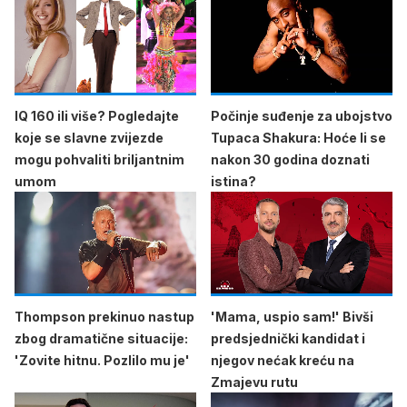
IQ 160 ili više? Pogledajte
Počinje suđenje za ubojstvo
koje se slavne zvijezde
Tupaca Shakura: Hoće li se
mogu pohvaliti briljantnim
nakon 30 godina doznati
umom
istina?
Thompson prekinuo nastup
'Mama, uspio sam!' Bivši
zbog dramatične situacije:
predsjednički kandidat i
'Zovite hitnu. Pozlilo mu je'
njegov nećak kreću na
Zmajevu rutu