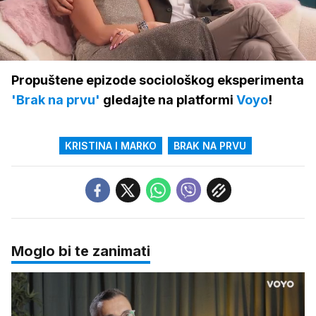
Loaded
:
66.30%
/
Upali
zvuk
Propuštene epizode sociološkog eksperimenta
'Brak na prvu'
gledajte na platformi
Voyo
!
KRISTINA I MARKO
BRAK NA PRVU
Moglo bi te zanimati