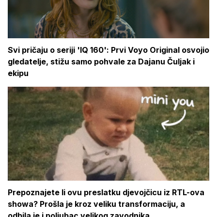
Svi pričaju o seriji 'IQ 160': Prvi Voyo Original osvojio
gledatelje, stižu samo pohvale za Dajanu Čuljak i
ekipu
Prepoznajete li ovu preslatku djevojčicu iz RTL-ova
showa? Prošla je kroz veliku transformaciju, a
odbila je i poljubac velikog zavodnika