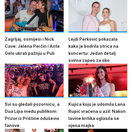
Zagrljaj, osmijesi i Nick
Lejdi Perković pokazala
Cave: Jelena Perčin i Ante
kako je bodrila strica na
Gelo ukrali pažnju u Puli
koncertu: Jedan detalj
svima zapeo za oko
Svi su gledali pozornicu, a
Kujica koju je udomila Lana
Dua Lipa među publikom:
Rupić vraćena u azil: Nakon
Prizor iz Prištine oduševio
lavine kritika oglasila se
fanove
njena majka