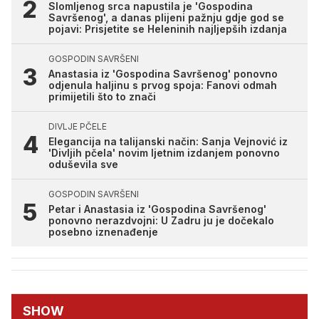
Slomljenog srca napustila je 'Gospodina
Savršenog', a danas plijeni pažnju gdje god se
pojavi: Prisjetite se Heleninih najljepših izdanja
GOSPODIN SAVRŠENI
Anastasia iz 'Gospodina Savršenog' ponovno
odjenula haljinu s prvog spoja: Fanovi odmah
primijetili što to znači
DIVLJE PČELE
Elegancija na talijanski način: Sanja Vejnović iz
'Divljih pčela' novim ljetnim izdanjem ponovno
oduševila sve
GOSPODIN SAVRŠENI
Petar i Anastasia iz 'Gospodina Savršenog'
ponovno nerazdvojni: U Zadru ju je dočekalo
posebno iznenađenje
SHOW