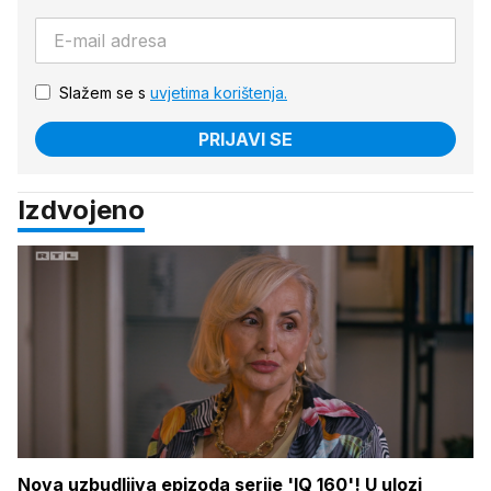
Slažem se s
uvjetima korištenja.
PRIJAVI SE
Izdvojeno
Nova uzbudljiva epizoda serije 'IQ 160'! U ulozi