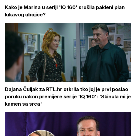
Kako je Marina u seriji 'IQ 160' srušila pakleni plan
lukavog ubojice?
Dajana Čuljak za RTL.hr otkrila tko joj je prvi poslao
poruku nakon premijere serije 'IQ 160': 'Skinula mi je
kamen sa srca'