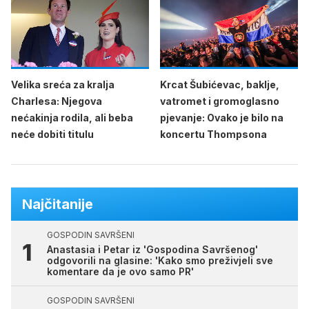
Velika sreća za kralja
Krcat Šubićevac, baklje,
Charlesa: Njegova
vatromet i gromoglasno
nećakinja rodila, ali beba
pjevanje: Ovako je bilo na
neće dobiti titulu
koncertu Thompsona
Najčitanije
GOSPODIN SAVRŠENI
Anastasia i Petar iz 'Gospodina Savršenog'
odgovorili na glasine: 'Kako smo preživjeli sve
komentare da je ovo samo PR'
GOSPODIN SAVRŠENI