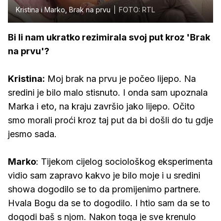
Kristina i Marko, Brak na prvu
FOTO: RTL
Bi li nam ukratko rezimirala svoj put kroz 'Brak
na prvu'?
Kristina:
Moj brak na prvu je počeo lijepo. Na
sredini je bilo malo stisnuto. I onda sam upoznala
Marka i eto, na kraju završio jako lijepo. Očito
smo morali proći kroz taj put da bi došli do tu gdje
jesmo sada.
Marko
: Tijekom cijelog sociološkog eksperimenta
vidio sam zapravo kakvo je bilo moje i u sredini
showa dogodilo se to da promijenimo partnere.
Hvala Bogu da se to dogodilo. I htio sam da se to
dogodi baš s njom. Nakon toga je sve krenulo