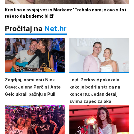
Kristina o svojoj vezi s Markom: 'Trebalo nam je ovo sito i
rešeto da budemo bliži'
Pročitaj na
Net.hr
Zagrljaj, osmijesi i Nick
Lejdi Perković pokazala
Cave: Jelena Perčin i Ante
kako je bodrila strica na
Gelo ukrali pažnju u Puli
koncertu: Jedan detalj
svima zapeo za oko