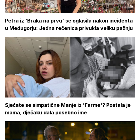
Petra iz 'Braka na prvu' se oglasila nakon incidenta
u Međugorju: Jedna rečenica privukla veliku pažnju
Sjećate se simpatične Manje iz 'Farme'? Postala je
mama, dječaku dala posebno ime