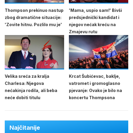
Thompson prekinuo nastup
'Mama, uspio sam!' Bivši
zbog dramatične situacije:
predsjednički kandidat i
'Zovite hitnu. Pozlilo mu je'
njegov nećak kreću na
Zmajevu rutu
Velika sreća za kralja
Krcat Šubićevac, baklje,
Charlesa: Njegova
vatromet i gromoglasno
nećakinja rodila, ali beba
pjevanje: Ovako je bilo na
neće dobiti titulu
koncertu Thompsona
Najčitanije