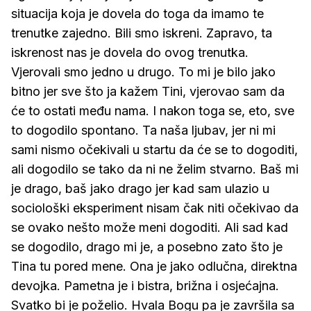
situacija koja je dovela do toga da imamo te
trenutke zajedno. Bili smo iskreni. Zapravo, ta
iskrenost nas je dovela do ovog trenutka.
Vjerovali smo jedno u drugo. To mi je bilo jako
bitno jer sve što ja kažem Tini, vjerovao sam da
će to ostati među nama. I nakon toga se, eto, sve
to dogodilo spontano. Ta naša ljubav, jer ni mi
sami nismo očekivali u startu da će se to dogoditi,
ali dogodilo se tako da ni ne želim stvarno. Baš mi
je drago, baš jako drago jer kad sam ulazio u
sociološki eksperiment nisam čak niti očekivao da
se ovako nešto može meni dogoditi. Ali sad kad
se dogodilo, drago mi je, a posebno zato što je
Tina tu pored mene. Ona je jako odlučna, direktna
devojka. Pametna je i bistra, brižna i osjećajna.
Svatko bi je poželio. Hvala Bogu pa je završila sa