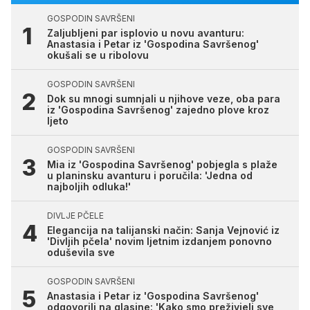
GOSPODIN SAVRŠENI
Zaljubljeni par isplovio u novu avanturu:
Anastasia i Petar iz 'Gospodina Savršenog'
okušali se u ribolovu
GOSPODIN SAVRŠENI
Dok su mnogi sumnjali u njihove veze, oba para
iz 'Gospodina Savršenog' zajedno plove kroz
ljeto
GOSPODIN SAVRŠENI
Mia iz 'Gospodina Savršenog' pobjegla s plaže
u planinsku avanturu i poručila: 'Jedna od
najboljih odluka!'
DIVLJE PČELE
Elegancija na talijanski način: Sanja Vejnović iz
'Divljih pčela' novim ljetnim izdanjem ponovno
oduševila sve
GOSPODIN SAVRŠENI
Anastasia i Petar iz 'Gospodina Savršenog'
odgovorili na glasine: 'Kako smo preživjeli sve