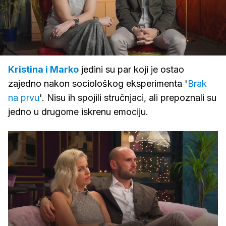
Loaded
:
15.83%
/
Upali
zvuk
Kristina i Marko
jedini su par koji je ostao
zajedno nakon sociološkog eksperimenta '
Brak
na prvu
'. Nisu ih spojili stručnjaci, ali prepoznali su
jedno u drugome iskrenu emociju.