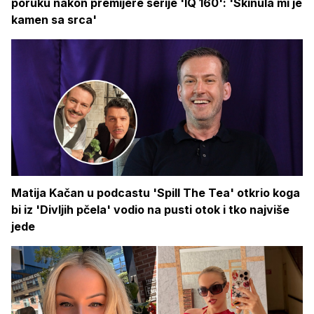
poruku nakon premijere serije 'IQ 160': 'Skinula mi je
kamen sa srca'
Matija Kačan u podcastu 'Spill The Tea' otkrio koga
bi iz 'Divljih pčela' vodio na pusti otok i tko najviše
jede