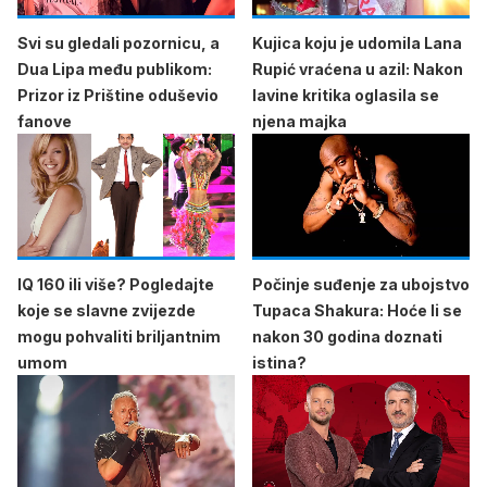
Svi su gledali pozornicu, a
Kujica koju je udomila Lana
Dua Lipa među publikom:
Rupić vraćena u azil: Nakon
Prizor iz Prištine oduševio
lavine kritika oglasila se
fanove
njena majka
IQ 160 ili više? Pogledajte
Počinje suđenje za ubojstvo
koje se slavne zvijezde
Tupaca Shakura: Hoće li se
mogu pohvaliti briljantnim
nakon 30 godina doznati
umom
istina?