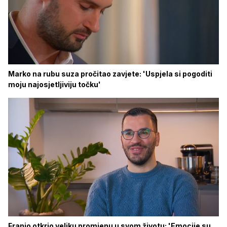
Marko na rubu suza pročitao zavjete: 'Uspjela si pogoditi
moju najosjetljiviju točku'
Franjo otkrio veliku promjenu u svom životu: 'Emocije su