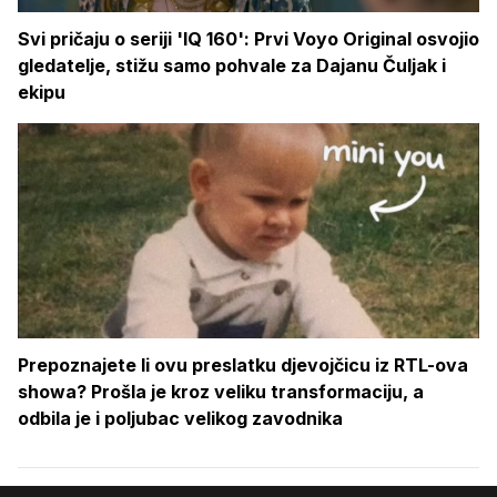
Svi pričaju o seriji 'IQ 160': Prvi Voyo Original osvojio
gledatelje, stižu samo pohvale za Dajanu Čuljak i
ekipu
Prepoznajete li ovu preslatku djevojčicu iz RTL-ova
showa? Prošla je kroz veliku transformaciju, a
odbila je i poljubac velikog zavodnika