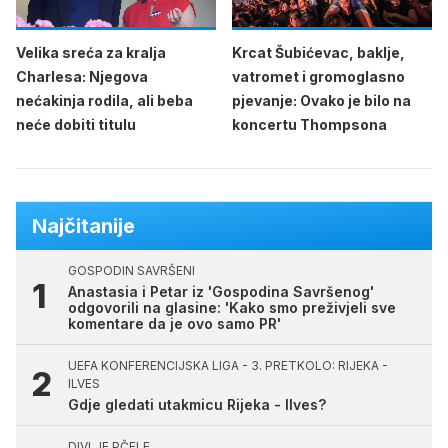
Velika sreća za kralja
Krcat Šubićevac, baklje,
Charlesa: Njegova
vatromet i gromoglasno
nećakinja rodila, ali beba
pjevanje: Ovako je bilo na
neće dobiti titulu
koncertu Thompsona
Najčitanije
GOSPODIN SAVRŠENI
Anastasia i Petar iz 'Gospodina Savršenog'
odgovorili na glasine: 'Kako smo preživjeli sve
komentare da je ovo samo PR'
UEFA KONFERENCIJSKA LIGA - 3. PRETKOLO: RIJEKA -
ILVES
Gdje gledati utakmicu Rijeka - Ilves?
DIVLJE PČELE