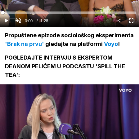
Gledaj
Loaded
:
0%
Current
0:00
/
Duration
1:28
Gledaj
Upali
Cijel
zvuk
zasl
Time
Propuštene epizode sociološkog eksperimenta
'Brak na prvu'
gledajte na platformi
Voyo
!
POGLEDAJTE INTERVJU S EKSPERTOM
DEANOM PELIĆEM U PODCASTU 'SPILL THE
TEA':