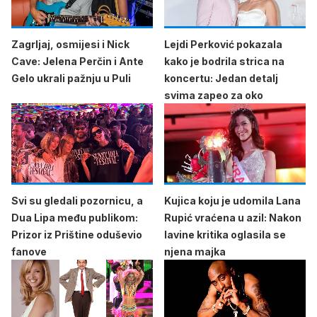
Zagrljaj, osmijesi i Nick
Lejdi Perković pokazala
Cave: Jelena Perčin i Ante
kako je bodrila strica na
Gelo ukrali pažnju u Puli
koncertu: Jedan detalj
svima zapeo za oko
Svi su gledali pozornicu, a
Kujica koju je udomila Lana
Dua Lipa među publikom:
Rupić vraćena u azil: Nakon
Prizor iz Prištine oduševio
lavine kritika oglasila se
fanove
njena majka