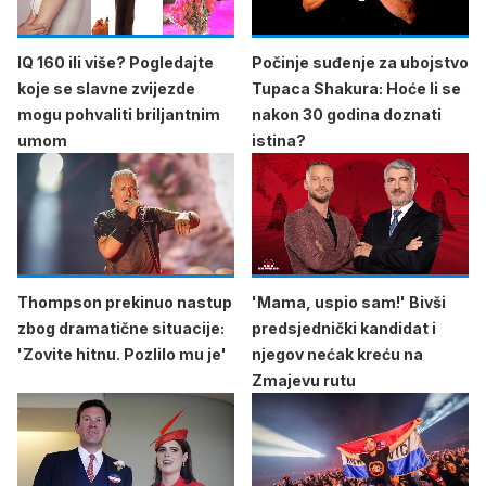
IQ 160 ili više? Pogledajte
Počinje suđenje za ubojstvo
koje se slavne zvijezde
Tupaca Shakura: Hoće li se
mogu pohvaliti briljantnim
nakon 30 godina doznati
umom
istina?
Thompson prekinuo nastup
'Mama, uspio sam!' Bivši
zbog dramatične situacije:
predsjednički kandidat i
'Zovite hitnu. Pozlilo mu je'
njegov nećak kreću na
Zmajevu rutu