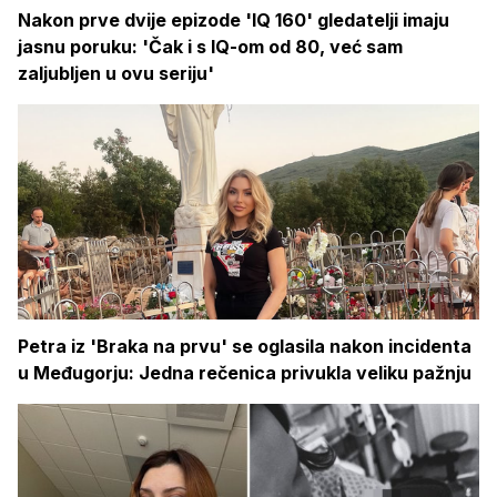
Nakon prve dvije epizode 'IQ 160' gledatelji imaju
jasnu poruku: 'Čak i s IQ-om od 80, već sam
zaljubljen u ovu seriju'
Petra iz 'Braka na prvu' se oglasila nakon incidenta
u Međugorju: Jedna rečenica privukla veliku pažnju