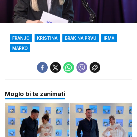
Loaded
:
3.04%
/
Upali
zvuk
FRANJO
KRISTINA
BRAK NA PRVU
IRMA
MARKO
Moglo bi te zanimati