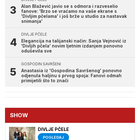
Alan Blažević javio se s odmora i razveselio
fanove: 'Brzo se vraćamo na vaše ekrane s
'Divljim pčelama' i još brže u studio za nastavak
snimanja'
DIVLJE PČELE
Elegancija na talijanski način: Sanja Vejnović iz
'Divljih pčela' novim ljetnim izdanjem ponovno
oduševila sve
GOSPODIN SAVRŠENI
Anastasia iz 'Gospodina Savršenog' ponovno
odjenula haljinu s prvog spoja: Fanovi odmah
primijetili što to znači
SHOW
DIVLJE PČELE
POGLEDAJ