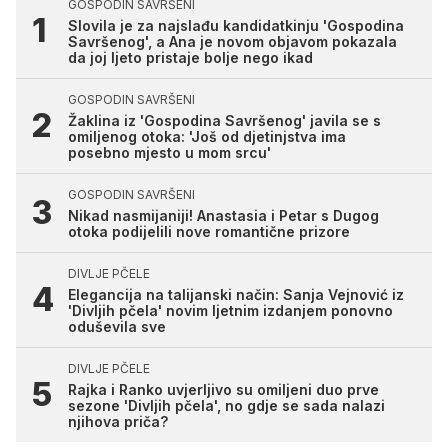
GOSPODIN SAVRŠENI
Slovila je za najslađu kandidatkinju 'Gospodina
Savršenog', a Ana je novom objavom pokazala
da joj ljeto pristaje bolje nego ikad
GOSPODIN SAVRŠENI
Žaklina iz 'Gospodina Savršenog' javila se s
omiljenog otoka: 'Još od djetinjstva ima
posebno mjesto u mom srcu'
GOSPODIN SAVRŠENI
Nikad nasmijaniji! Anastasia i Petar s Dugog
otoka podijelili nove romantične prizore
DIVLJE PČELE
Elegancija na talijanski način: Sanja Vejnović iz
'Divljih pčela' novim ljetnim izdanjem ponovno
oduševila sve
DIVLJE PČELE
Rajka i Ranko uvjerljivo su omiljeni duo prve
sezone 'Divljih pčela', no gdje se sada nalazi
njihova priča?