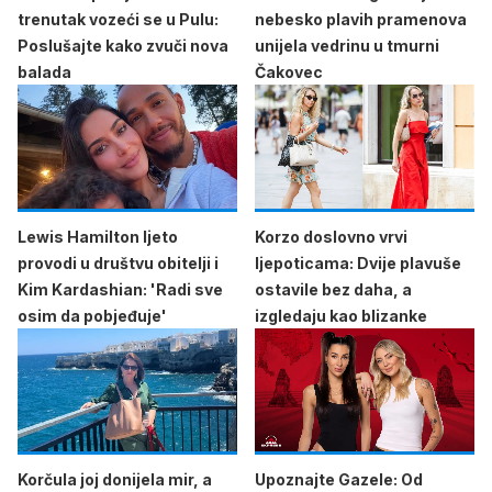
trenutak vozeći se u Pulu:
nebesko plavih pramenova
Poslušajte kako zvuči nova
unijela vedrinu u tmurni
balada
Čakovec
Lewis Hamilton ljeto
Korzo doslovno vrvi
provodi u društvu obitelji i
ljepoticama: Dvije plavuše
Kim Kardashian: 'Radi sve
ostavile bez daha, a
osim da pobjeđuje'
izgledaju kao blizanke
Korčula joj donijela mir, a
Upoznajte Gazele: Od