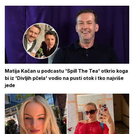
Matija Kačan u podcastu 'Spill The Tea' otkrio koga
bi iz 'Divljih pčela' vodio na pusti otok i tko najviše
jede