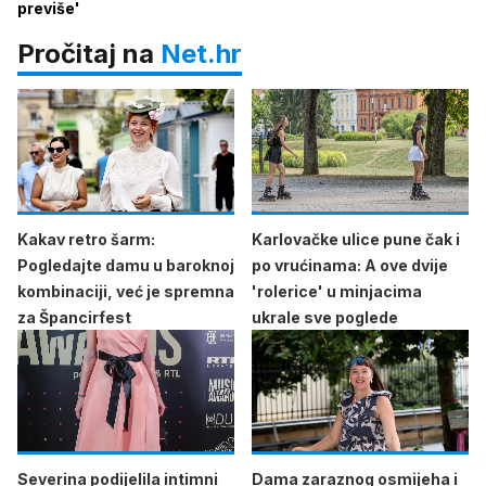
previše'
Pročitaj na
Net.hr
Kakav retro šarm:
Karlovačke ulice pune čak i
Pogledajte damu u baroknoj
po vrućinama: A ove dvije
kombinaciji, već je spremna
'rolerice' u minjacima
za Špancirfest
ukrale sve poglede
Severina podijelila intimni
Dama zaraznog osmijeha i