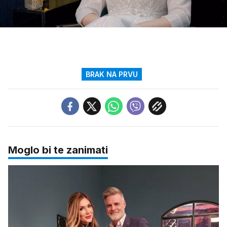
Loaded
:
13.69%
/
Upali
zvuk
BRAK NA PRVU
Moglo bi te zanimati