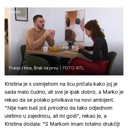
Franjo i Irma, Brak na prvu
FOTO: RTL
Kristina je s osmijehom na licu pričala kako joj je
sada malo čudno, ali sve je ipak dobro, a Marko je
rekao da se polako privikava na novi ambijent.
"Nije nam baš još prirodno da tako odjednom
uletimo u zajednicu, ali mi godi", rekao je, a
Kristina dodala: "S Markom imam totalno drukčiji