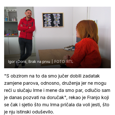
Igor i Doris, Brak na prvu
FOTO: RTL
"S obzirom na to da smo jučer dobili zadatak
zamjene parova, odnosno, druženja jer ne mogu
reći u slučaju Irme i mene da smo par, odlučio sam
je danas pozvati na doručak", rekao je Franjo koji
se čak i sjetio što mu Irma pričala da voli jesti, što
je nju istinski oduševilo.