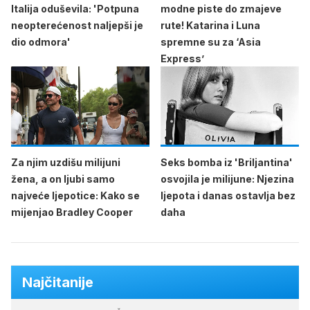
Italija oduševila: 'Potpuna
modne piste do zmajeve
neopterećenost naljepši je
rute! Katarina i Luna
dio odmora'
spremne su za ‘Asia
Express’
Za njim uzdišu milijuni
Seks bomba iz 'Briljantina'
žena, a on ljubi samo
osvojila je milijune: Njezina
najveće ljepotice: Kako se
ljepota i danas ostavlja bez
mijenjao Bradley Cooper
daha
Najčitanije