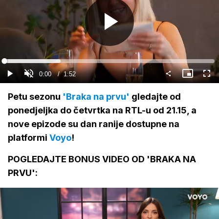
Gledaj
Loaded
:
26.70%
Current
0:00
/
Duration
1:52
Gledaj
Upali
Slika
Cijel
zvuk
u
zasl
slici
Time
Petu sezonu
'Braka na prvu'
gledajte od
ponedjeljka do četvrtka na RTL-u od 21.15, a
nove epizode su dan ranije dostupne na
platformi
Voyo
!
POGLEDAJTE BONUS VIDEO OD 'BRAKA NA
PRVU':