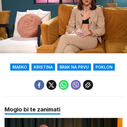
Loaded
:
60.48%
/
Upali
zvuk
MARKO
KRISTINA
BRAK NA PRVU
POKLON
Moglo bi te zanimati