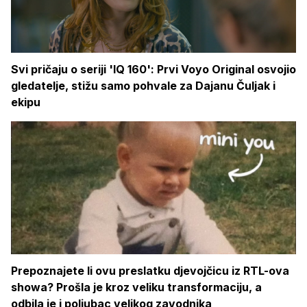
Svi pričaju o seriji 'IQ 160': Prvi Voyo Original osvojio
gledatelje, stižu samo pohvale za Dajanu Čuljak i
ekipu
Prepoznajete li ovu preslatku djevojčicu iz RTL-ova
showa? Prošla je kroz veliku transformaciju, a
odbila je i poljubac velikog zavodnika