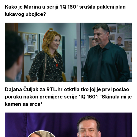
Kako je Marina u seriji 'IQ 160' srušila pakleni plan
lukavog ubojice?
Dajana Čuljak za RTL.hr otkrila tko joj je prvi poslao
poruku nakon premijere serije 'IQ 160': 'Skinula mi je
kamen sa srca'