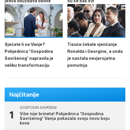
jedva obuzdava obline
su se baš svi
Sjećate li se Vanje?
Tisuće čekale vjenčanje
Pobjednica 'Gospodina
Ronalda i Georgine, a onda
Savršenog' napravila je
je nastala nevjerojatna
veliku transformaciju
pomutnja
Najčitanije
GOSPODIN SAVRŠENI
Više nije brineta! Pobjednica 'Gospodina
Savršenog' Vanja pokazala svoju novu boju
kose