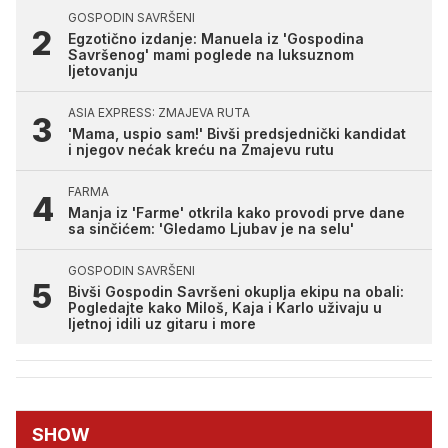
GOSPODIN SAVRŠENI
Egzotično izdanje: Manuela iz 'Gospodina
Savršenog' mami poglede na luksuznom
ljetovanju
ASIA EXPRESS: ZMAJEVA RUTA
'Mama, uspio sam!' Bivši predsjednički kandidat
i njegov nećak kreću na Zmajevu rutu
FARMA
Manja iz 'Farme' otkrila kako provodi prve dane
sa sinčićem: 'Gledamo Ljubav je na selu'
GOSPODIN SAVRŠENI
Bivši Gospodin Savršeni okuplja ekipu na obali:
Pogledajte kako Miloš, Kaja i Karlo uživaju u
ljetnoj idili uz gitaru i more
SHOW