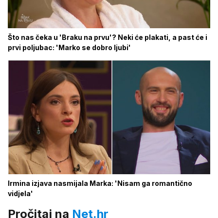
Što nas čeka u 'Braku na prvu'? Neki će plakati, a past će i
prvi poljubac: 'Marko se dobro ljubi'
Irmina izjava nasmijala Marka: 'Nisam ga romantično
vidjela'
Pročitaj na
Net.hr