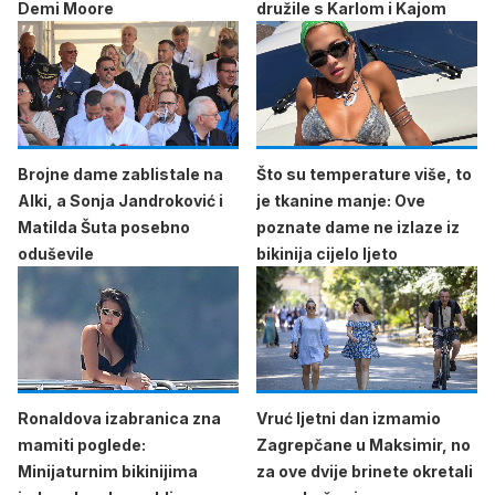
Demi Moore
družile s Karlom i Kajom
Brojne dame zablistale na
Što su temperature više, to
Alki, a Sonja Jandroković i
je tkanine manje: Ove
Matilda Šuta posebno
poznate dame ne izlaze iz
oduševile
bikinija cijelo ljeto
Ronaldova izabranica zna
Vruć ljetni dan izmamio
mamiti poglede:
Zagrepčane u Maksimir, no
Minijaturnim bikinijima
za ove dvije brinete okretali