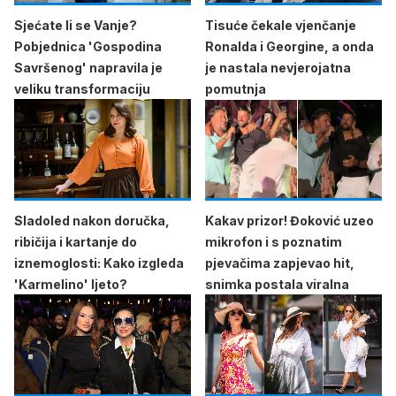
Sjećate li se Vanje?
Tisuće čekale vjenčanje
Pobjednica 'Gospodina
Ronalda i Georgine, a onda
Savršenog' napravila je
je nastala nevjerojatna
veliku transformaciju
pomutnja
Sladoled nakon doručka,
Kakav prizor! Đoković uzeo
ribičija i kartanje do
mikrofon i s poznatim
iznemoglosti: Kako izgleda
pjevačima zapjevao hit,
'Karmelino' ljeto?
snimka postala viralna