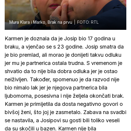
Mura Klara i Marko, Brak na prvu
FOTO: RTL
Karmen je doznala da je Josip bio 17 godina u
braku, a vjenčao se s 23 godine. Josip smatra da
je bio premlad, ali morao je donijeti takvu odluku
jer mu je partnerica ostala trudna. S vremenom je
shvatio da to nije bila dobra odluka jer je ostao
neiživljen. Također, spomenuo je da razvod nije
bio nimalo lak jer je njegova partnerica bila
ljubomorna, posesivna i nije željela okončati brak.
Karmen je primijetila da dosta negativno govori o
bivšoj ženi, što joj je zasmetalo. Zabava na svadbi
se nastavila, a Josipovi su gosti bili toliko veseli
da su skočili u bazen. Karmen nije bila