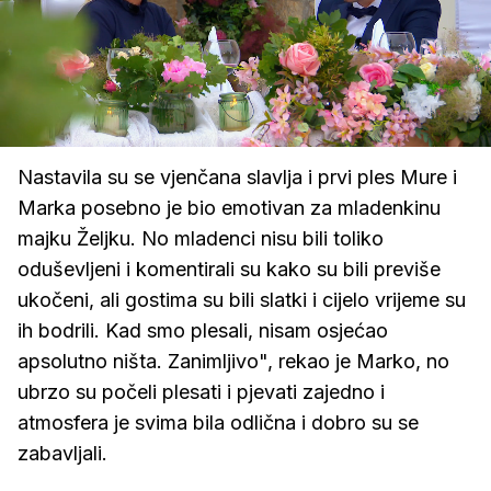
Loaded
:
47.82%
/
Upali
zvuk
Nastavila su se vjenčana slavlja i prvi ples Mure i
Marka posebno je bio emotivan za mladenkinu
majku Željku. No mladenci nisu bili toliko
oduševljeni i komentirali su kako su bili previše
ukočeni, ali gostima su bili slatki i cijelo vrijeme su
ih bodrili. Kad smo plesali, nisam osjećao
apsolutno ništa. Zanimljivo", rekao je Marko, no
ubrzo su počeli plesati i pjevati zajedno i
atmosfera je svima bila odlična i dobro su se
zabavljali.