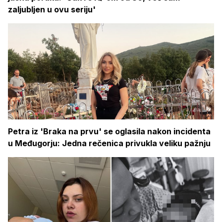
zaljubljen u ovu seriju'
Petra iz 'Braka na prvu' se oglasila nakon incidenta
u Međugorju: Jedna rečenica privukla veliku pažnju