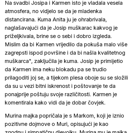
Na svadbi Josipa i Karmen isto je vladala vesela
atmosfera, no vidjelo se da je mladenka
distancirana. Kuma Anita ju je ohrabrivala,
naglašavajući da je Josip muškarac kakvog je
priželjkivala, brine se o sebi i dobro izgleda.
Mislim da bi Karmen vrijedilo da pokuša malo više
zagrepsti ispod površine i da bi našla kvalitetnog
muškarca", zaključila je kuma. Josip je primijetio
da Karmen ima neku blokadu pa se trudio
prilagoditi joj se, a tijekom plesa oboje su se složili
da su u vezi bitni iskrenost i poštovanje te da
ponajprije poštuju svoje različitosti. Karmen je
komentirala kako vidi da je dobar čovjek.
Murina majka popričala je s Markom, koji je iznio
pozitivne dojmove o Muri, opisujući je kao
zgodnu i simpatičnu djevojku. Murina mu je majka