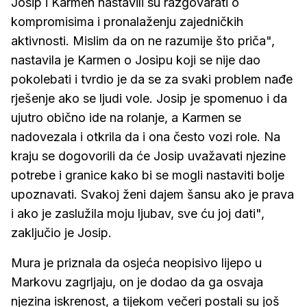
Josip i Karmen nastavili su razgovarati o
kompromisima i pronalaženju zajedničkih
aktivnosti. Mislim da on ne razumije što priča",
nastavila je Karmen o Josipu koji se nije dao
pokolebati i tvrdio je da se za svaki problem nađe
rješenje ako se ljudi vole. Josip je spomenuo i da
ujutro obično ide na rolanje, a Karmen se
nadovezala i otkrila da i ona često vozi role. Na
kraju se dogovorili da će Josip uvažavati njezine
potrebe i granice kako bi se mogli nastaviti bolje
upoznavati. Svakoj ženi dajem šansu ako je prava
i ako je zaslužila moju ljubav, sve ću joj dati",
zaključio je Josip.
Mura je priznala da osjeća neopisivo lijepo u
Markovu zagrljaju, on je dodao da ga osvaja
njezina iskrenost, a tijekom večeri postali su još