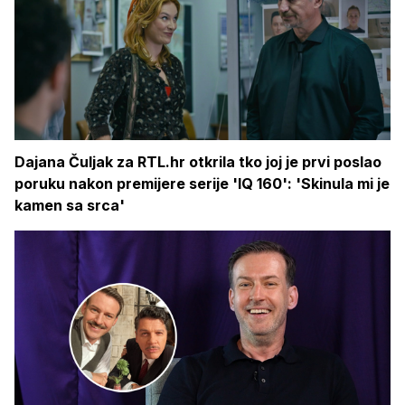
Dajana Čuljak za RTL.hr otkrila tko joj je prvi poslao
poruku nakon premijere serije 'IQ 160': 'Skinula mi je
kamen sa srca'