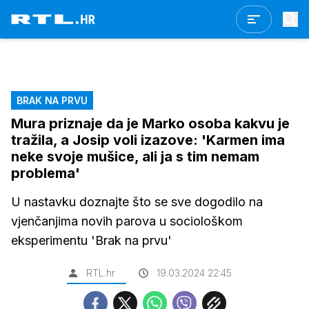
BRAK NA PRVU
Mura priznaje da je Marko osoba kakvu je
tražila, a Josip voli izazove: 'Karmen ima
neke svoje mušice, ali ja s tim nemam
problema'
U nastavku doznajte što se sve dogodilo na
vjenčanjima novih parova u sociološkom
eksperimentu 'Brak na prvu'
RTL.hr
19.03.2024 22:45