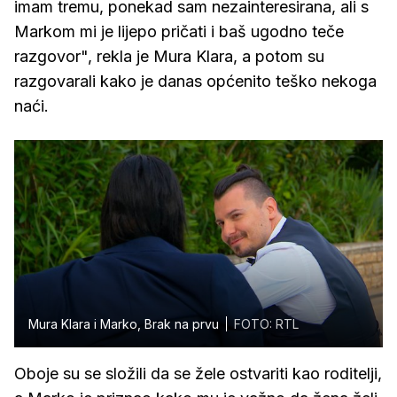
imam tremu, ponekad sam nezainteresirana, ali s
Markom mi je lijepo pričati i baš ugodno teče
razgovor", rekla je Mura Klara, a potom su
razgovarali kako je danas općenito teško nekoga
naći.
Mura Klara i Marko, Brak na prvu
FOTO: RTL
Oboje su se složili da se žele ostvariti kao roditelji,