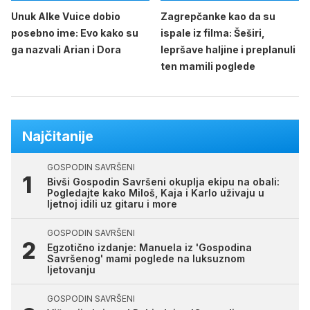
Unuk Alke Vuice dobio
Zagrepčanke kao da su
posebno ime: Evo kako su
ispale iz filma: Šeširi,
ga nazvali Arian i Dora
lepršave haljine i preplanuli
ten mamili poglede
Najčitanije
GOSPODIN SAVRŠENI
Bivši Gospodin Savršeni okuplja ekipu na obali:
Pogledajte kako Miloš, Kaja i Karlo uživaju u
ljetnoj idili uz gitaru i more
GOSPODIN SAVRŠENI
Egzotično izdanje: Manuela iz 'Gospodina
Savršenog' mami poglede na luksuznom
ljetovanju
GOSPODIN SAVRŠENI