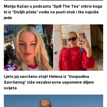
Matija Kačan u podcastu 'Spill The Tea' otkrio koga
bi iz 'Divljih pčela' vodio na pusti otok i tko najviše
jede
Ljeto joj savršeno stoji! Helena iz 'Gospodina
Savršenog' niže nezaboravne uspomene diljem
svijeta