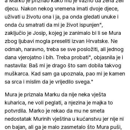
a Marko je priznao kako mu je važno da žena želi
djecu. Nakon nekog vremena imati dvoje djece,
uživati u životu ona i ja, pa onda gledati unuke i
onda ću smatrati da mi je život ispunjen",
zaključio je Josip, kojeg je zanimalo bi li se Mura
zbog ljubavi mogla preseliti izvan Hrvatske. Ne
odmah, naravno, treba se sve posložiti, ali jednog
dana vjerojatno i bih. Treba probati", objasnila je i
nastavila: Baš mi je drago što sam dobila takvog
muškarca. Kad sam ga upoznala, pao mi je kamen
sa srca i mislim da je vrijedilo svega."
Mura je priznala Marku da nije neka vješta
kuharica, ne voli peglati, a njezina je majka to
potvrdila. Marko je rekao da mu ne smeta
nedostatak Murinih vještina u kućanstvu jer nije ni
on bajan, ali ga je malo zasmetalo što Mura puši,