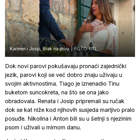
Karmen i Josip, Brak na prvu
FOTO: RTL
Dok novi parovi pokušavaju pronaći zajednički
jezik, parovi koji se već dobro znaju uživaju u
svojim aktivnostima. Tiago je iznenadio Tinu
buketom suncokreta, na što se ona jako
obradovala. Renata i Josip pripremali su ručak
dok se kat niže kod njihovih susjeda marljivo pralo
posuđe. Nikolina i Anton bili su u šetnji s njezinim
psom i uživali u mirnom danu.