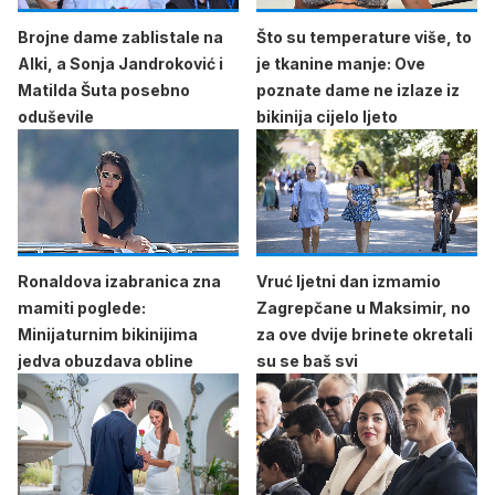
Brojne dame zablistale na
Što su temperature više, to
Alki, a Sonja Jandroković i
je tkanine manje: Ove
Matilda Šuta posebno
poznate dame ne izlaze iz
oduševile
bikinija cijelo ljeto
Ronaldova izabranica zna
Vruć ljetni dan izmamio
mamiti poglede:
Zagrepčane u Maksimir, no
Minijaturnim bikinijima
za ove dvije brinete okretali
jedva obuzdava obline
su se baš svi