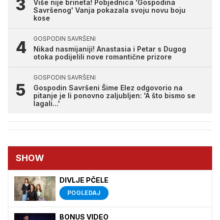
Više nije brineta! Pobjednica 'Gospodina
Savršenog' Vanja pokazala svoju novu boju
kose
GOSPODIN SAVRŠENI
Nikad nasmijaniji! Anastasia i Petar s Dugog
otoka podijelili nove romantične prizore
GOSPODIN SAVRŠENI
Gospodin Savršeni Šime Elez odgovorio na
pitanje je li ponovno zaljubljen: 'A što bismo se
lagali...'
SHOW
DIVLJE PČELE
POGLEDAJ
BONUS VIDEO