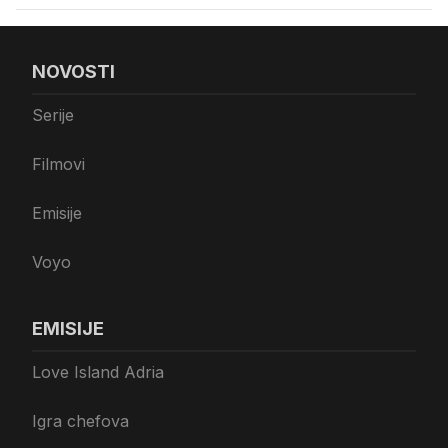
NOVOSTI
Serije
Filmovi
Emisije
Voyo
EMISIJE
Love Island Adria
Igra chefova