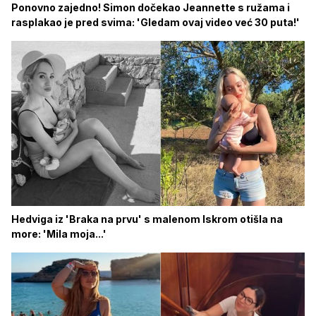
Ponovno zajedno! Simon dočekao Jeannette s ružama i
rasplakao je pred svima: 'Gledam ovaj video već 30 puta!'
Hedviga iz 'Braka na prvu' s malenom Iskrom otišla na
more: 'Mila moja...'