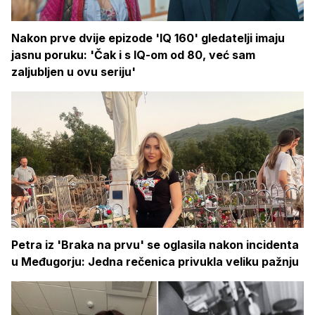
Nakon prve dvije epizode 'IQ 160' gledatelji imaju
jasnu poruku: 'Čak i s IQ-om od 80, već sam
zaljubljen u ovu seriju'
Petra iz 'Braka na prvu' se oglasila nakon incidenta
u Međugorju: Jedna rečenica privukla veliku pažnju