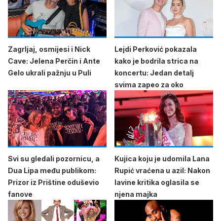
Zagrljaj, osmijesi i Nick
Lejdi Perković pokazala
Cave: Jelena Perčin i Ante
kako je bodrila strica na
Gelo ukrali pažnju u Puli
koncertu: Jedan detalj
svima zapeo za oko
Svi su gledali pozornicu, a
Kujica koju je udomila Lana
Dua Lipa među publikom:
Rupić vraćena u azil: Nakon
Prizor iz Prištine oduševio
lavine kritika oglasila se
fanove
njena majka