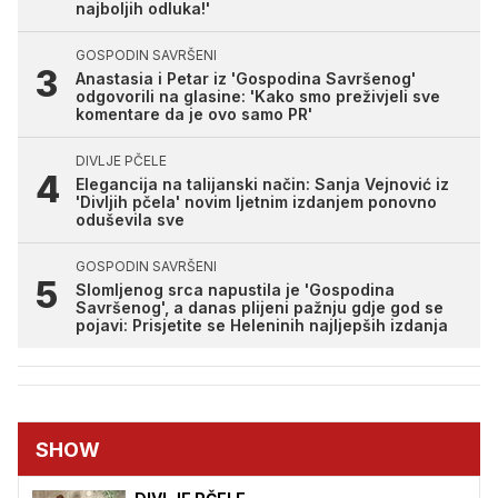
najboljih odluka!'
GOSPODIN SAVRŠENI
Anastasia i Petar iz 'Gospodina Savršenog'
odgovorili na glasine: 'Kako smo preživjeli sve
komentare da je ovo samo PR'
DIVLJE PČELE
Elegancija na talijanski način: Sanja Vejnović iz
'Divljih pčela' novim ljetnim izdanjem ponovno
oduševila sve
GOSPODIN SAVRŠENI
Slomljenog srca napustila je 'Gospodina
Savršenog', a danas plijeni pažnju gdje god se
pojavi: Prisjetite se Heleninih najljepših izdanja
SHOW