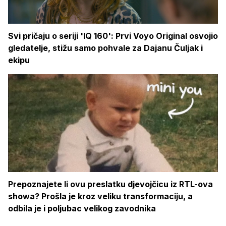
Svi pričaju o seriji 'IQ 160': Prvi Voyo Original osvojio
gledatelje, stižu samo pohvale za Dajanu Čuljak i
ekipu
Prepoznajete li ovu preslatku djevojčicu iz RTL-ova
showa? Prošla je kroz veliku transformaciju, a
odbila je i poljubac velikog zavodnika