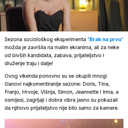
Loaded
:
22.05%
/
Upali
zvuk
Sezona sociološkog eksperimenta
'Brak na prvu'
možda je završila na malim ekranima, ali za neke
od bivših kandidata, zabava, prijateljstvo i
druženje traju i dalje!
Ovog vikenda ponovno su se okupili mnogi
članovi najkomentiranije sezone: Doris, Tina,
Franjo, Hrvoje, Višnja, Simon, Jeannette i Irma, a
osmijesi, zagrljaji i dobra vibra jasno su pokazali
da njihovo prijateljstvo nije bilo samo za kamere.