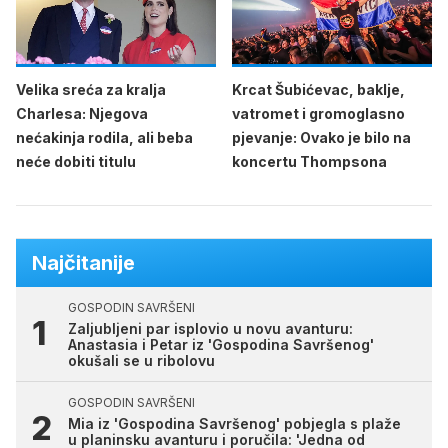
Velika sreća za kralja
Krcat Šubićevac, baklje,
Charlesa: Njegova
vatromet i gromoglasno
nećakinja rodila, ali beba
pjevanje: Ovako je bilo na
neće dobiti titulu
koncertu Thompsona
Najčitanije
GOSPODIN SAVRŠENI
Zaljubljeni par isplovio u novu avanturu:
Anastasia i Petar iz 'Gospodina Savršenog'
okušali se u ribolovu
GOSPODIN SAVRŠENI
Mia iz 'Gospodina Savršenog' pobjegla s plaže
u planinsku avanturu i poručila: 'Jedna od