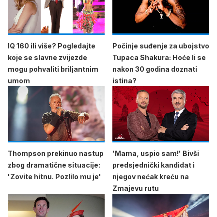
IQ 160 ili više? Pogledajte
Počinje suđenje za ubojstvo
koje se slavne zvijezde
Tupaca Shakura: Hoće li se
mogu pohvaliti briljantnim
nakon 30 godina doznati
umom
istina?
Thompson prekinuo nastup
'Mama, uspio sam!' Bivši
zbog dramatične situacije:
predsjednički kandidat i
'Zovite hitnu. Pozlilo mu je'
njegov nećak kreću na
Zmajevu rutu