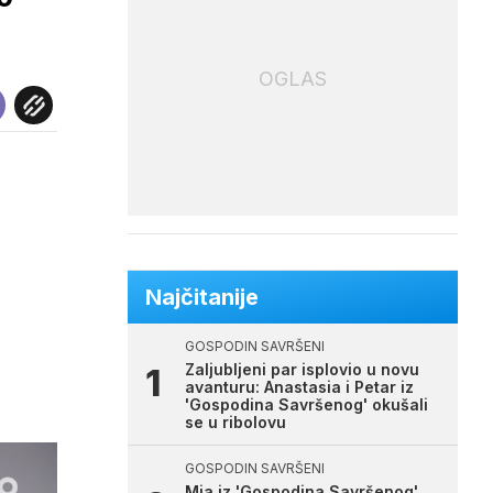
OGLAS
Najčitanije
GOSPODIN SAVRŠENI
Zaljubljeni par isplovio u novu
avanturu: Anastasia i Petar iz
'Gospodina Savršenog' okušali
se u ribolovu
GOSPODIN SAVRŠENI
Mia iz 'Gospodina Savršenog'