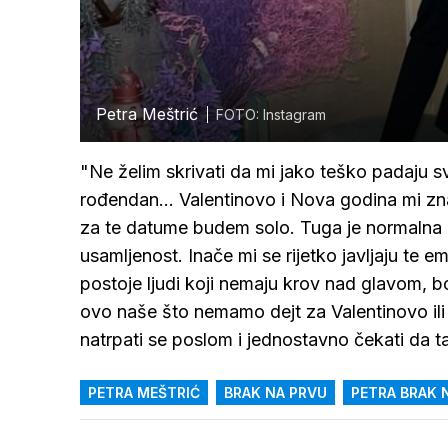
Petra Meštrić
FOTO: Instagram
"Ne želim skrivati da mi jako teško padaju s
rođendan... Valentinovo i Nova godina mi zn
za te datume budem solo. Tuga je normalna l
usamljenost. Inače mi se rijetko javljaju te
postoje ljudi koji nemaju krov nad glavom, bol
ovo naše što nemamo dejt za Valentinovo ili n
natrpati se poslom i jednostavno čekati da ta
PETRA MEŠTRIĆ
BRAK NA PRVU
PETRA BRAK 