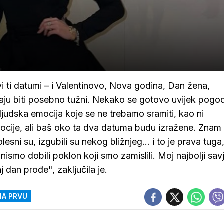
vi ti datumi – i Valentinovo, Nova godina, Dan žena,
aju biti posebno tužni. Nekako se gotovo uvijek pogod
judska emocija koje se ne trebamo sramiti, kao ni
 emocije, ali baš oko ta dva datuma budu izražene. Znam
esni su, izgubili su nekog bližnjeg... i to je prava tuga
ismo dobili poklon koji smo zamislili. Moj najbolji savj
j dan prođe", zaključila je.
NA PRVU