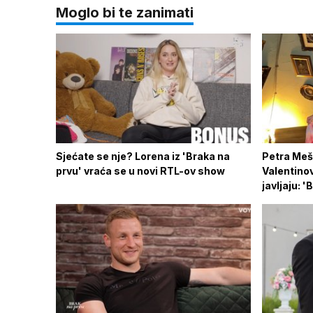
Moglo bi te zanimati
Sjećate se nje? Lorena iz 'Braka na
Petra Meš
prvu' vraća se u novi RTL-ov show
Valentinov
javljaju: '