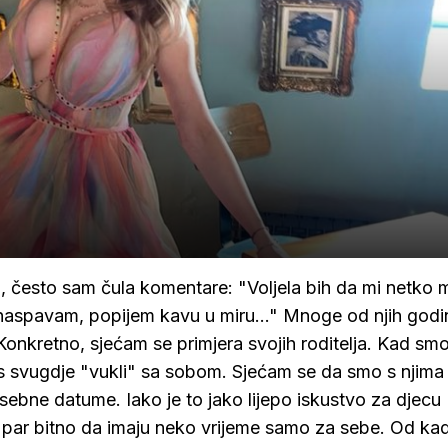
, često sam čula komentare: "Voljela bih da mi netko
naspavam, popijem kavu u miru..." Mnoge od njih god
 Konkretno, sjećam se primjera svojih roditelja. Kad smo
u nas svugdje "vukli" sa sobom. Sjećam se da smo s njima 
sebne datume. Iako je to jako lijepo iskustvo za djecu 
i par bitno da imaju neko vrijeme samo za sebe. Od ka