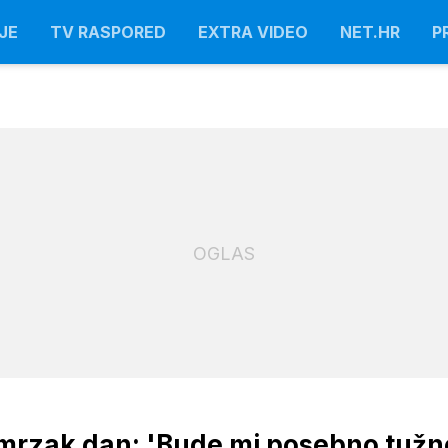
JE
TV RASPORED
EXTRA VIDEO
NET.HR
P
OGLAS
e mrzak dan: 'Bude mi posebno tužn