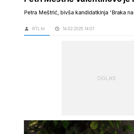
Petra Meštrić, bivša kandidatkinja 'Braka na 
RTL.hr
14.02.2025 14:07
OGLAS