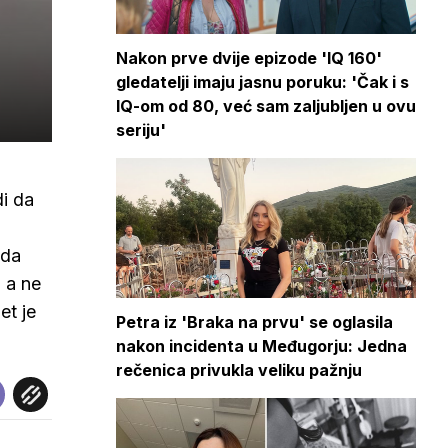
Nakon prve dvije epizode 'IQ 160'
gledatelji imaju jasnu poruku: 'Čak i s
IQ-om od 80, već sam zaljubljen u ovu
seriju'
i da
 da
, a ne
et je
Petra iz 'Braka na prvu' se oglasila
nakon incidenta u Međugorju: Jedna
rečenica privukla veliku pažnju