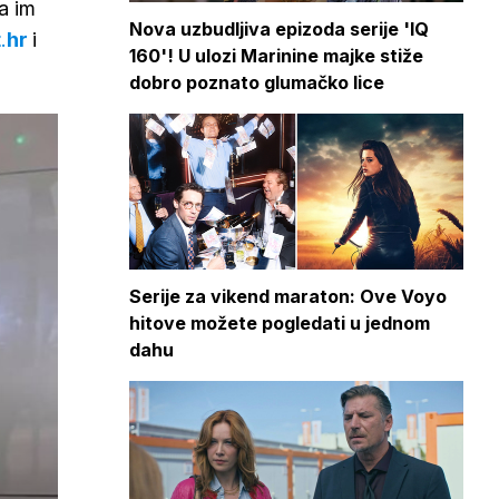
a im
Nova uzbudljiva epizoda serije 'IQ
t
.
hr
i
160'! U ulozi Marinine majke stiže
dobro poznato glumačko lice
Serije za vikend maraton: Ove Voyo
hitove možete pogledati u jednom
dahu