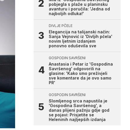
pobjegla s plaže u planinsku
avanturu i poručila: 'Jedna od
najboljih odluka!'
DIVLJE PČELE
Elegancija na talijanski način:
Sanja Vejnović iz 'Divljih pčela'
novim ljetnim izdanjem
ponovno oduševila sve
GOSPODIN SAVRŠENI
Anastasia i Petar iz 'Gospodina
Savršenog' odgovorili na
glasine: 'Kako smo preživjeli
sve komentare da je ovo samo
PR'
GOSPODIN SAVRŠENI
Slomljenog srca napustila je
'Gospodina Savršenog', a
danas plijeni pažnju gdje god
se pojavi: Prisjetite se
Heleninih najljepših izdanja