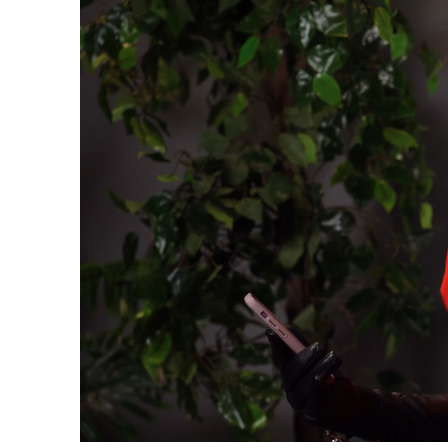
Loaded
:
18.02%
/
Upali
zvuk