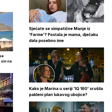
Sjećate se simpatične Manje iz
'Farme'? Postala je mama, dječaku
dala posebno ime
 se
 sin na
Kako je Marina u seriji 'IQ 160' srušila
pakleni plan lukavog ubojice?