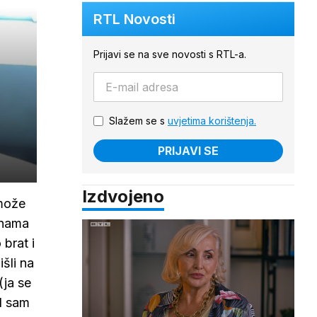
RTL Novosti
Prijavi se na sve novosti s RTL-a.
Slažem se s
uvjetima korištenja.
PRIJAVI SE
Izdvojeno
 može
inama
 brat i
išli na
(ja se
d sam