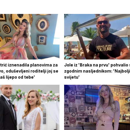
trić iznenadila planovima za
Jole iz 'Braka na prvu' pohvalio
o, oduševljeni roditelji joj se
zgodnim nasljednikom: 'Najbolji
Baš lijepo od tebe'
svijetu'