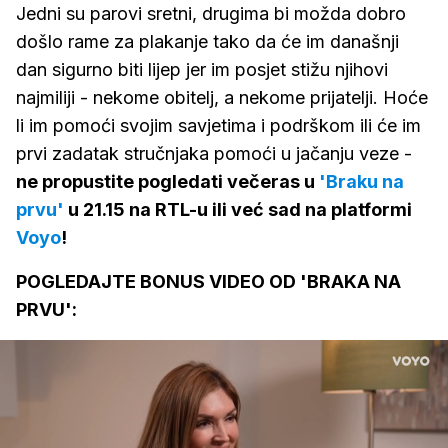
Jedni su parovi sretni, drugima bi možda dobro
došlo rame za plakanje tako da će im današnji
dan sigurno biti lijep jer im posjet stižu njihovi
najmiliji - nekome obitelj, a nekome prijatelji. Hoće
li im pomoći svojim savjetima i podrškom ili će im
prvi zadatak stručnjaka pomoći u jačanju veze -
ne propustite pogledati večeras u
'Braku na
prvu'
u 21.15 na RTL-u ili već sad na platformi
Voyo
!
POGLEDAJTE BONUS VIDEO OD 'BRAKA NA
PRVU':