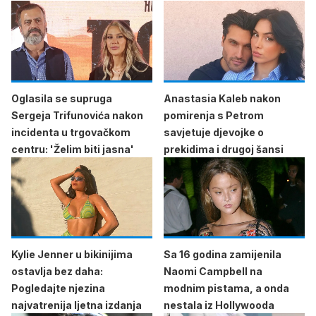
Oglasila se supruga
Anastasia Kaleb nakon
Sergeja Trifunovića nakon
pomirenja s Petrom
incidenta u trgovačkom
savjetuje djevojke o
centru: 'Želim biti jasna'
prekidima i drugoj šansi
Kylie Jenner u bikinijima
Sa 16 godina zamijenila
ostavlja bez daha:
Naomi Campbell na
Pogledajte njezina
modnim pistama, a onda
najvatrenija ljetna izdanja
nestala iz Hollywooda