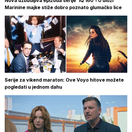
Nova uzbudljiva epizoda serije 'IQ 160'! U ulozi
Marinine majke stiže dobro poznato glumačko lice
Serije za vikend maraton: Ove Voyo hitove možete
pogledati u jednom dahu