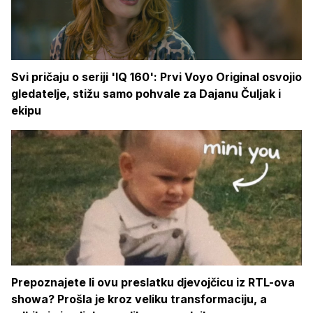
Svi pričaju o seriji 'IQ 160': Prvi Voyo Original osvojio
gledatelje, stižu samo pohvale za Dajanu Čuljak i
ekipu
Prepoznajete li ovu preslatku djevojčicu iz RTL-ova
showa? Prošla je kroz veliku transformaciju, a