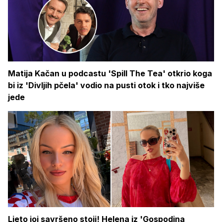
Matija Kačan u podcastu 'Spill The Tea' otkrio koga
bi iz 'Divljih pčela' vodio na pusti otok i tko najviše
jede
Ljeto joj savršeno stoji! Helena iz 'Gospodina