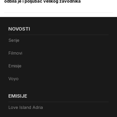
odbila je i poljubac velikog zavodnika
NOVOSTI
Serije
Filmovi
Emisije
Voyo
EMISIJE
Love Island Adria