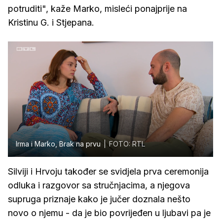
potruditi", kaže Marko, misleći ponajprije na
Kristinu G. i Stjepana.
Irma i Marko, Brak na prvu
FOTO: RTL
Silviji i Hrvoju također se svidjela prva ceremonija
odluka i razgovor sa stručnjacima, a njegova
supruga priznaje kako je jučer doznala nešto
novo o njemu - da je bio povrijeđen u ljubavi pa je