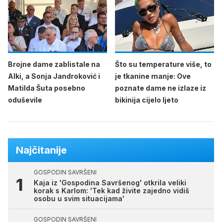
Brojne dame zablistale na
Što su temperature više, to
Alki, a Sonja Jandroković i
je tkanine manje: Ove
Matilda Šuta posebno
poznate dame ne izlaze iz
oduševile
bikinija cijelo ljeto
Najčitanije
GOSPODIN SAVRŠENI
Kaja iz 'Gospodina Savršenog' otkrila veliki
korak s Karlom: 'Tek kad živite zajedno vidiš
osobu u svim situacijama'
GOSPODIN SAVRŠENI