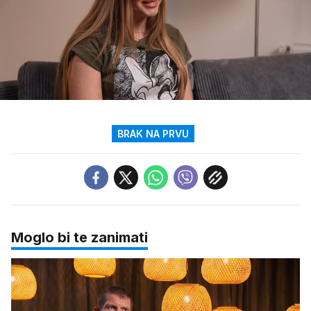
Loaded
:
23.70%
/
Upali
zvuk
BRAK NA PRVU
Moglo bi te zanimati