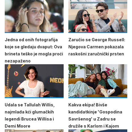
Jedna od onih fotografija
Zaručio se George Russell:
koje se gledaju dvaput: Ova
Njegova Carmen pokazala
brineta teško je mogla proći
raskošni zaručnički prsten
nezapaženo
Udala se Tallulah Willis,
Kakva ekipa! Bivše
najmlađa kći glumačkih
kandidatkinje 'Gospodina
legendi Brucea Willisa i
Savršenog' u Zadru se
Demi Moore
družile s Karlom i Kajom