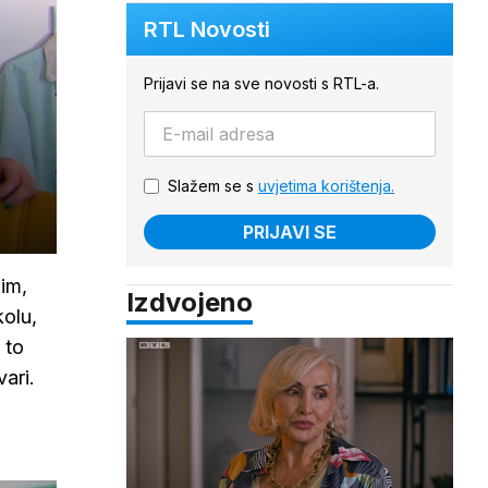
RTL Novosti
Prijavi se na sve novosti s RTL-a.
Slažem se s
uvjetima korištenja.
PRIJAVI SE
lim,
Izdvojeno
olu,
 to
ari.