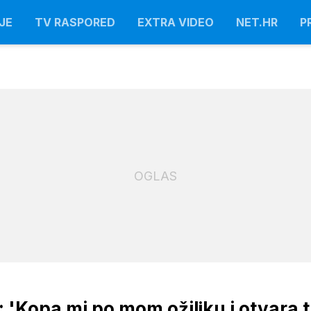
JE
TV RASPORED
EXTRA VIDEO
NET.HR
P
OGLAS
: 'Kopa mi po mom ožiljku i otvara 