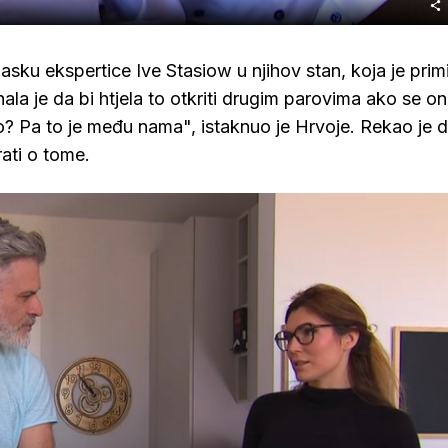
ku ekspertice Ive Stasiow u njihov stan, koja je primij
la je da bi htjela to otkriti drugim parovima ako se on
o? Pa to je među nama", istaknuo je Hrvoje. Rekao je 
ati o tome.