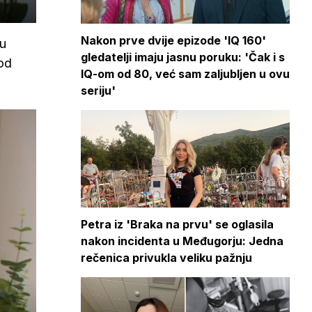
Nakon prve dvije epizode 'IQ 160'
đu
gledatelji imaju jasnu poruku: 'Čak i s
pod
IQ-om od 80, već sam zaljubljen u ovu
seriju'
Petra iz 'Braka na prvu' se oglasila
nakon incidenta u Međugorju: Jedna
rečenica privukla veliku pažnju