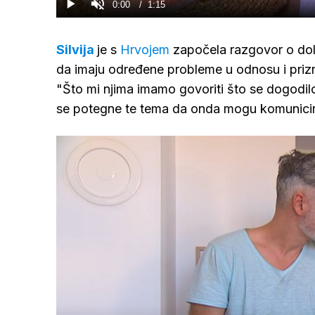
Current
0:00
/
Duration
1:15
Gledaj
Upali
zvuk
Time
Silvija
je s
Hrvojem
započela razgovor o dolas
da imaju određene probleme u odnosu i prizna
"Što mi njima imamo govoriti što se dogodil
se potegne te tema da onda mogu komunicir