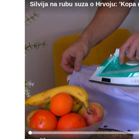
Silvija na rubu suza o Hrvoju: 'Kopa 
Loaded
:
0%