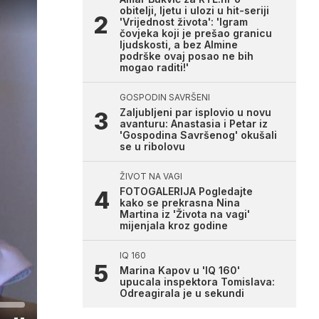
obitelji, ljetu i ulozi u hit-seriji
'Vrijednost života': 'Igram
čovjeka koji je prešao granicu
ljudskosti, a bez Almine
podrške ovaj posao ne bih
mogao raditi!'
GOSPODIN SAVRŠENI
Zaljubljeni par isplovio u novu
avanturu: Anastasia i Petar iz
'Gospodina Savršenog' okušali
se u ribolovu
ŽIVOT NA VAGI
FOTOGALERIJA Pogledajte
kako se prekrasna Nina
Martina iz 'Života na vagi'
mijenjala kroz godine
IQ 160
Marina Kapov u 'IQ 160'
upucala inspektora Tomislava:
Odreagirala je u sekundi