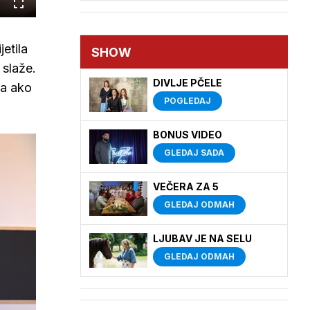
Cijeli
zaslon
etila
SHOW
 slaže.
DIVLJE PČELE
da ako
POGLEDAJ
BONUS VIDEO
GLEDAJ SADA
VEČERA ZA 5
GLEDAJ ODMAH
LJUBAV JE NA SELU
GLEDAJ ODMAH