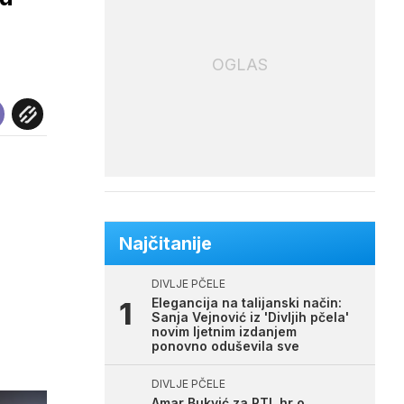
OGLAS
Najčitanije
DIVLJE PČELE
Elegancija na talijanski način:
Sanja Vejnović iz 'Divljih pčela'
novim ljetnim izdanjem
ponovno oduševila sve
DIVLJE PČELE
Amar Bukvić za RTL.hr o