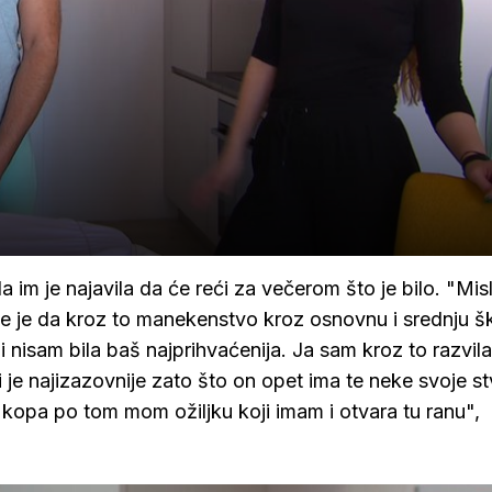
i da im je najavila da će reći za večerom što je bilo. "Mis
e je da kroz to manekenstvo kroz osnovnu i srednju šk
 nisam bila baš najprihvaćenija. Ja sam kroz to razvila
 je najizazovnije zato što on opet ima te neke svoje stv
kopa po tom mom ožiljku koji imam i otvara tu ranu",