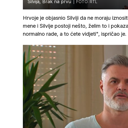
Silvija, Brak na prvu
FOTO: RTL
Hrvoje je objasnio Silviji da ne moraju iznos
mene i Silvije postoji nešto, želim to i pokaz
normalno rade, a to ćete vidjeti", ispričao je.