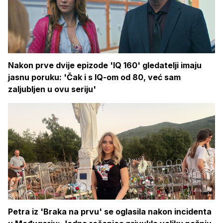
Nakon prve dvije epizode 'IQ 160' gledatelji imaju
jasnu poruku: 'Čak i s IQ-om od 80, već sam
zaljubljen u ovu seriju'
Petra iz 'Braka na prvu' se oglasila nakon incidenta