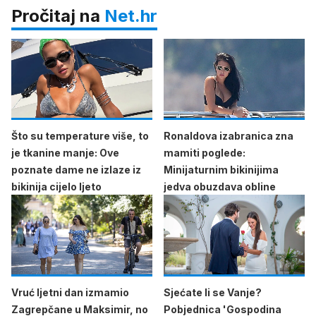
Pročitaj na
Net.hr
Što su temperature više, to
Ronaldova izabranica zna
je tkanine manje: Ove
mamiti poglede:
poznate dame ne izlaze iz
Minijaturnim bikinijima
bikinija cijelo ljeto
jedva obuzdava obline
Vruć ljetni dan izmamio
Sjećate li se Vanje?
Zagrepčane u Maksimir, no
Pobjednica 'Gospodina