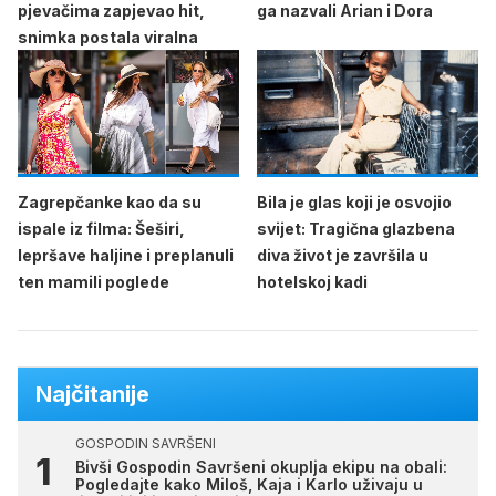
pjevačima zapjevao hit,
ga nazvali Arian i Dora
snimka postala viralna
Zagrepčanke kao da su
Bila je glas koji je osvojio
ispale iz filma: Šeširi,
svijet: Tragična glazbena
lepršave haljine i preplanuli
diva život je završila u
ten mamili poglede
hotelskoj kadi
Najčitanije
GOSPODIN SAVRŠENI
Bivši Gospodin Savršeni okuplja ekipu na obali:
Pogledajte kako Miloš, Kaja i Karlo uživaju u