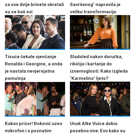
za ove dvije brinete okretali
Savršenog' napravila je
su se baš svi
veliku transformaciju
Tisuće čekale vjenčanje
Sladoled nakon doručka,
Ronalda i Georgine, a onda
ribičija i kartanje do
je nastala nevjerojatna
iznemoglosti: Kako izgleda
pomutnja
'Karmelino' ljeto?
Kakav prizor! Đoković uzeo
Unuk Alke Vuice dobio
mikrofon i s poznatim
posebno ime: Evo kako su