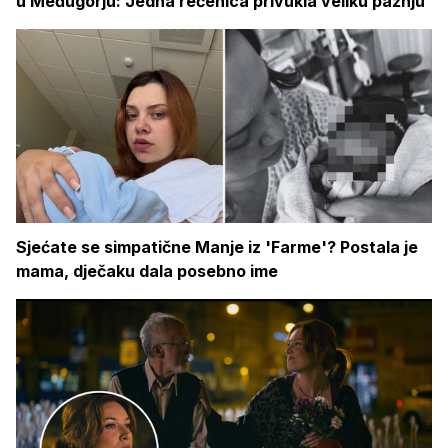
u Međugorju: Jedna rečenica privukla veliku pažnju
Sjećate se simpatične Manje iz 'Farme'? Postala je
mama, dječaku dala posebno ime