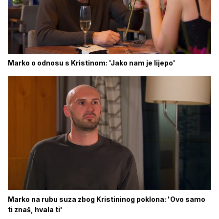
Marko o odnosu s Kristinom: 'Jako nam je lijepo'
Marko na rubu suza zbog Kristininog poklona: 'Ovo samo
ti znaš, hvala ti'