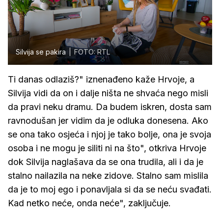
Silvija se pakira
FOTO: RTL
Ti danas odlaziš?" iznenađeno kaže Hrvoje, a
Silvija vidi da on i dalje ništa ne shvaća nego misli
da pravi neku dramu. Da budem iskren, dosta sam
ravnodušan jer vidim da je odluka donesena. Ako
se ona tako osjeća i njoj je tako bolje, ona je svoja
osoba i ne mogu je siliti ni na što", otkriva Hrvoje
dok Silvija naglašava da se ona trudila, ali i da je
stalno nailazila na neke zidove. Stalno sam mislila
da je to moj ego i ponavljala si da se neću svađati.
Kad netko neće, onda neće", zaključuje.