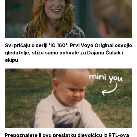
Svi pričaju o seriji 'IQ 160': Prvi Voyo Original osvojio
gledatelje, stižu samo pohvale za Dajanu Čuljak i
ekipu
Prepoznajete li ovu preslatku djevojčicu iz RTL-ova