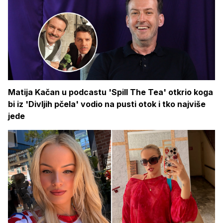
Matija Kačan u podcastu 'Spill The Tea' otkrio koga
bi iz 'Divljih pčela' vodio na pusti otok i tko najviše
jede