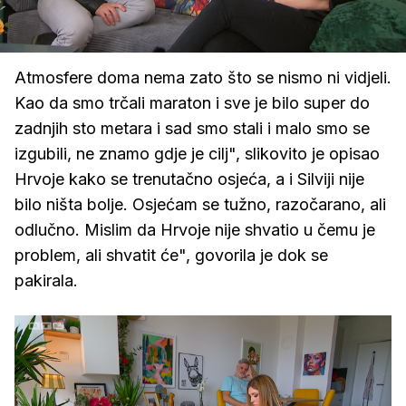
Loaded
:
66.74%
/
Upali
zvuk
Atmosfere doma nema zato što se nismo ni vidjeli.
Kao da smo trčali maraton i sve je bilo super do
zadnjih sto metara i sad smo stali i malo smo se
izgubili, ne znamo gdje je cilj", slikovito je opisao
Hrvoje kako se trenutačno osjeća, a i Silviji nije
bilo ništa bolje. Osjećam se tužno, razočarano, ali
odlučno. Mislim da Hrvoje nije shvatio u čemu je
problem, ali shvatit će", govorila je dok se
pakirala.