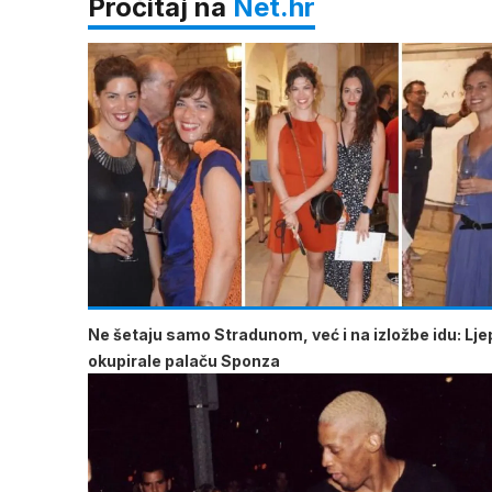
Pročitaj na
Net.hr
Ne šetaju samo Stradunom, već i na izložbe idu: Lje
okupirale palaču Sponza