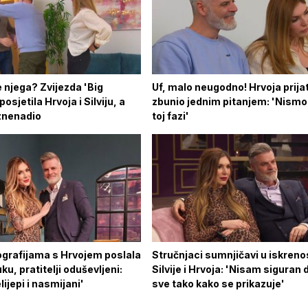
 njega? Zvijezda 'Big
Uf, malo neugodno! Hrvoja prijat
osjetila Hrvoja i Silviju, a
zbunio jednim pitanjem: 'Nismo 
iznenadio
toj fazi'
tografijama s Hrvojem poslala
Stručnjaci sumnjičavi u iskreno
ku, pratitelji oduševljeni:
Silvije i Hrvoja: 'Nisam siguran 
lijepi i nasmijani'
sve tako kako se prikazuje'