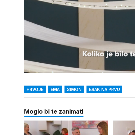
Loaded
:
29.61%
/
Upali
zvuk
HRVOJE
EMA
SIMON
BRAK NA PRVU
Moglo bi te zanimati