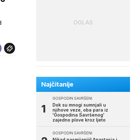
OGLAS
d
Najčitanije
GOSPODIN SAVRŠENI
Dok su mnogi sumnjali u
njihove veze, oba para iz
'Gospodina Savršenog'
zajedno plove kroz ljeto
GOSPODIN SAVRŠENI
Nikad nasmijaniji! Anastasia i