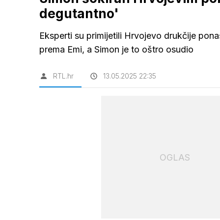
degutantno'
Eksperti su primijetili Hrvojevo drukčije pon
prema Emi, a Simon je to oštro osudio
RTL.hr
13.05.2025 22:35
OGLAS