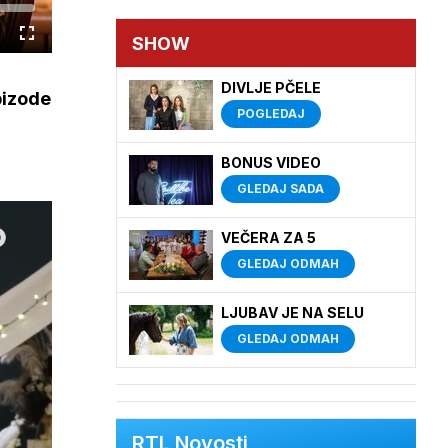
SHOW
Cijeli
zaslon
DIVLJE PČELE
pizode
POGLEDAJ
BONUS VIDEO
GLEDAJ SADA
VEČERA ZA 5
GLEDAJ ODMAH
LJUBAV JE NA SELU
GLEDAJ ODMAH
RTL Novosti