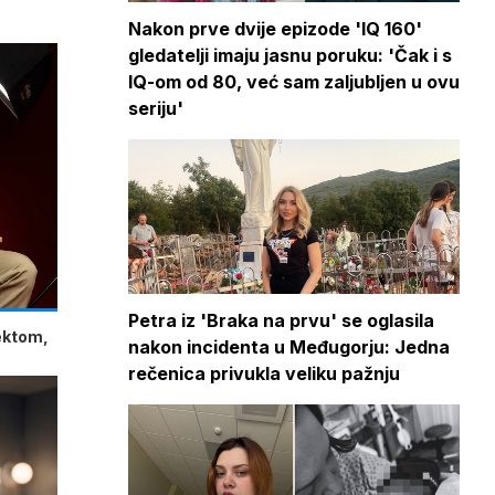
Nakon prve dvije epizode 'IQ 160'
gledatelji imaju jasnu poruku: 'Čak i s
IQ-om od 80, već sam zaljubljen u ovu
seriju'
Petra iz 'Braka na prvu' se oglasila
lektom,
nakon incidenta u Međugorju: Jedna
rečenica privukla veliku pažnju