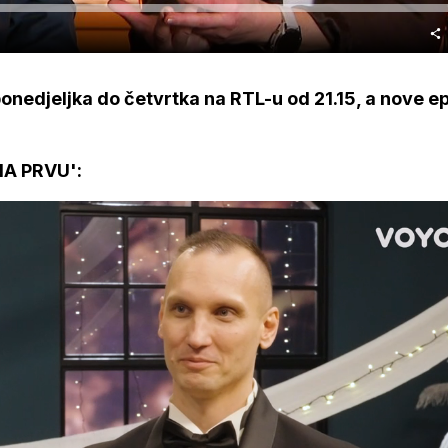
onedjeljka do četvrtka na RTL-u od 21.15, a nove e
A PRVU':