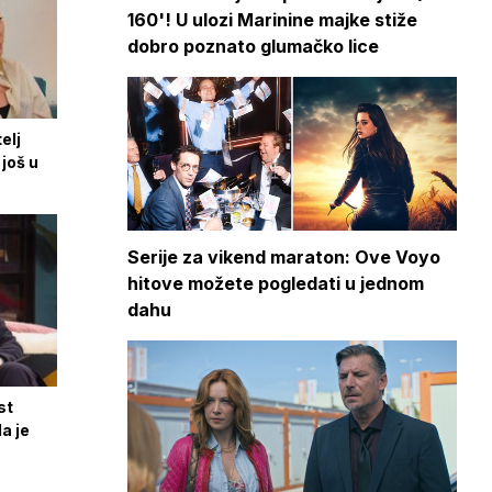
160'! U ulozi Marinine majke stiže
dobro poznato glumačko lice
elj
još u
Serije za vikend maraton: Ove Voyo
hitove možete pogledati u jednom
dahu
st
da je