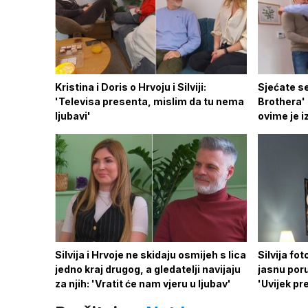
Kristina i Doris o Hrvoju i Silviji:
Sjećate se
'Televisa presenta, mislim da tu nema
Brothera' p
ljubavi'
ovime je 
Silvija i Hrvoje ne skidaju osmijeh s lica
Silvija fo
jedno kraj drugog, a gledatelji navijaju
jasnu poru
za njih: 'Vratit će nam vjeru u ljubav'
'Uvijek pre