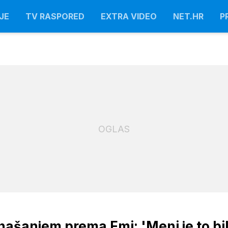
JE
TV RASPORED
EXTRA VIDEO
NET.HR
P
OGLAS
ašanjem prema Emi: 'Meni je to bi