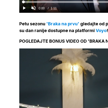
Loaded
:
0%
Current
0:00
/
Duration
1:11
Gledaj
Upali
zvuk
Time
Petu sezonu
'Braka na prvu'
gledajte od p
su dan ranije dostupne na platformi
Voyo
!
POGLEDAJTE BONUS VIDEO OD 'BRAKA N