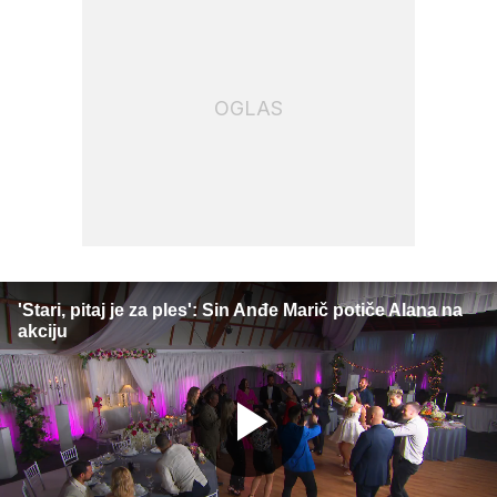
OGLAS
'Stari, pitaj je za ples': Sin Anđe Marič potiče Alana na
akciju