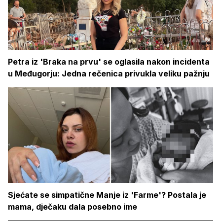
Petra iz 'Braka na prvu' se oglasila nakon incidenta
u Međugorju: Jedna rečenica privukla veliku pažnju
Sjećate se simpatične Manje iz 'Farme'? Postala je
mama, dječaku dala posebno ime