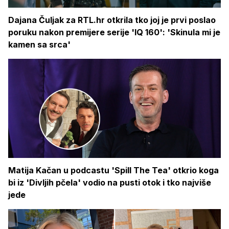
Dajana Čuljak za RTL.hr otkrila tko joj je prvi poslao
poruku nakon premijere serije 'IQ 160': 'Skinula mi je
kamen sa srca'
Matija Kačan u podcastu 'Spill The Tea' otkrio koga
bi iz 'Divljih pčela' vodio na pusti otok i tko najviše
jede