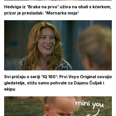
Hedviga iz 'Braka na prvu' uživa na obali s kćerkom,
prizor je presladak: 'Mornarka moja'
Svi pričaju o seriji 'IQ 160': Prvi Voyo Original osvojio
gledatelje, stižu samo pohvale za Dajanu Čuljak i
ekipu