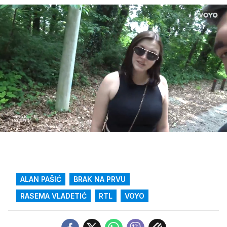
Loaded
:
42.76%
/
Upali
zvuk
ALAN PAŠIĆ
BRAK NA PRVU
RASEMA VLADETIĆ
RTL
VOYO