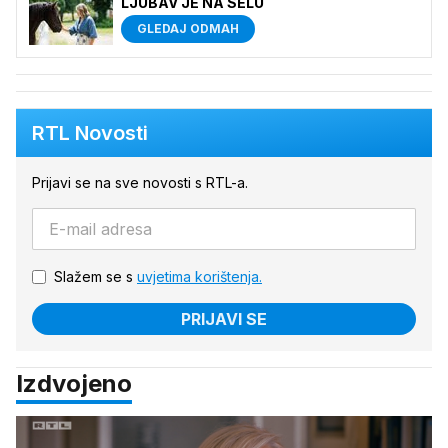
LJUBAV JE NA SELU
GLEDAJ ODMAH
RTL Novosti
Prijavi se na sve novosti s RTL-a.
Slažem se s
uvjetima korištenja.
PRIJAVI SE
Izdvojeno