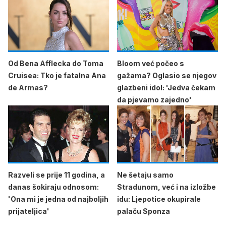
Od Bena Afflecka do Toma
Bloom već počeo s
Cruisea: Tko je fatalna Ana
gažama? Oglasio se njegov
de Armas?
glazbeni idol: 'Jedva čekam
da pjevamo zajedno'
Razveli se prije 11 godina, a
Ne šetaju samo
danas šokiraju odnosom:
Stradunom, već i na izložbe
'Ona mi je jedna od najboljih
idu: Ljepotice okupirale
prijateljica'
palaču Sponza