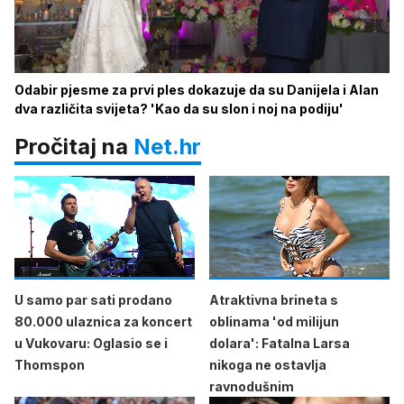
Odabir pjesme za prvi ples dokazuje da su Danijela i Alan
dva različita svijeta? 'Kao da su slon i noj na podiju'
Pročitaj na
Net.hr
U samo par sati prodano
Atraktivna brineta s
80.000 ulaznica za koncert
oblinama 'od milijun
u Vukovaru: Oglasio se i
dolara': Fatalna Larsa
Thomspon
nikoga ne ostavlja
ravnodušnim