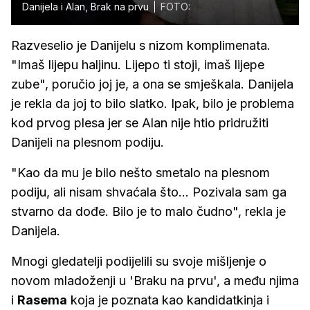
Danijela i Alan, Brak na prvu
FOTO:
Razveselio je Danijelu s nizom komplimenata.
"Imaš lijepu haljinu. Lijepo ti stoji, imaš lijepe
zube", poručio joj je, a ona se smješkala. Danijela
je rekla da joj to bilo slatko. Ipak, bilo je problema
kod prvog plesa jer se Alan nije htio pridružiti
Danijeli na plesnom podiju.
"Kao da mu je bilo nešto smetalo na plesnom
podiju, ali nisam shvaćala što... Pozivala sam ga
stvarno da dođe. Bilo je to malo čudno", rekla je
Danijela.
Mnogi gledatelji podijelili su svoje mišljenje o
novom mladoženji u 'Braku na prvu', a među njima
i
Rasema
koja je poznata kao kandidatkinja i