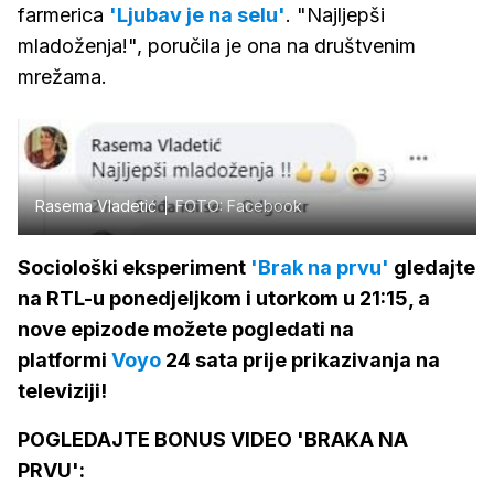
farmerica
'Ljubav je na selu'
. "Najljepši
mladoženja!", poručila je ona na društvenim
mrežama.
Rasema Vladetić
FOTO: Facebook
Sociološki eksperiment
'Brak na prvu'
gledajte
na RTL-u ponedjeljkom i utorkom u 21:15, a
nove epizode možete pogledati na
platformi
Voyo
24 sata prije prikazivanja na
televiziji!
POGLEDAJTE BONUS VIDEO 'BRAKA NA
PRVU':