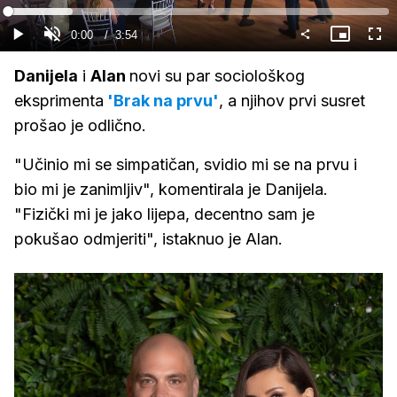
Gledaj
Loaded
:
17.02%
Current
0:00
/
Duration
3:54
Gledaj
Upali
Slika
Cijel
zvuk
u
zasl
slici
Time
Danijela
i
Alan
novi su par sociološkog
eksprimenta
'Brak na prvu'
, a njihov prvi susret
prošao je odlično.
"Učinio mi se simpatičan, svidio mi se na prvu i
bio mi je zanimljiv", komentirala je Danijela.
"Fizički mi je jako lijepa, decentno sam je
pokušao odmjeriti", istaknuo je Alan.