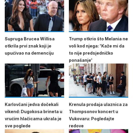
Supruga Brucea Willisa
Trump otkrio što Melania ne
otkrila prvi znak koji je
voli kod njega: 'Kaže mi da
upućivao na demenciju
to nije predsjedničko
ponašanje'
Karlovčani jedva dočekali
Krenula prodaja ulaznica za
vikend: Dugokosa brineta u
Thompsonov koncert u
vrućim hlačicama ukrala je
Vukovaru: Pogledajte
sve poglede
redove