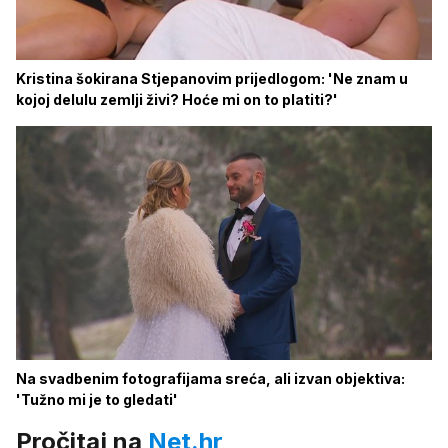
Kristina šokirana Stjepanovim prijedlogom: 'Ne znam u
kojoj delulu zemlji živi? Hoće mi on to platiti?'
Na svadbenim fotografijama sreća, ali izvan objektiva:
'Tužno mi je to gledati'
Pročitaj na
Net.hr