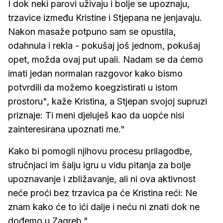
I dok neki parovi uživaju i bolje se upoznaju,
trzavice između Kristine i Stjepana ne jenjavaju.
Nakon masaže potpuno sam se opustila,
odahnula i rekla - pokušaj još jednom, pokušaj
opet, možda ovaj put upali. Nadam se da ćemo
imati jedan normalan razgovor kako bismo
potvrdili da možemo koegzistirati u istom
prostoru", kaže Kristina, a Stjepan svojoj supruzi
priznaje: Ti meni djeluješ kao da uopće nisi
zainteresirana upoznati me."
Kako bi pomogli njihovu procesu prilagodbe,
stručnjaci im šalju igru u vidu pitanja za bolje
upoznavanje i zbližavanje, ali ni ova aktivnost
neće proći bez trzavica pa će Kristina reći: Ne
znam kako će to ići dalje i neću ni znati dok ne
dođemo u Zagreb."