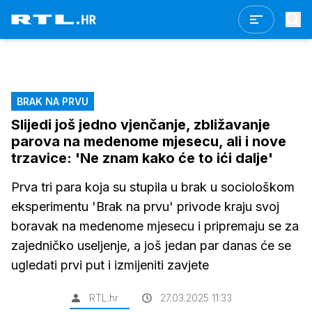
BRAK NA PRVU
Slijedi još jedno vjenčanje, zbližavanje
parova na medenome mjesecu, ali i nove
trzavice: 'Ne znam kako će to ići dalje'
Prva tri para koja su stupila u brak u sociološkom
eksperimentu 'Brak na prvu' privode kraju svoj
boravak na medenome mjesecu i pripremaju se za
zajedničko useljenje, a još jedan par danas će se
ugledati prvi put i izmijeniti zavjete
RTL.hr
27.03.2025 11:33