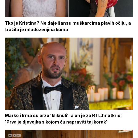
Tko je Kristina? Ne daje šansu muškarcima plavih očiju, a
tražila je mladoženjina kuma
Marko i Irma su brzo 'kliknuli', a on je za RTL.hr otkrio:
'Prva je djevojka s kojom ću napraviti taj korak'