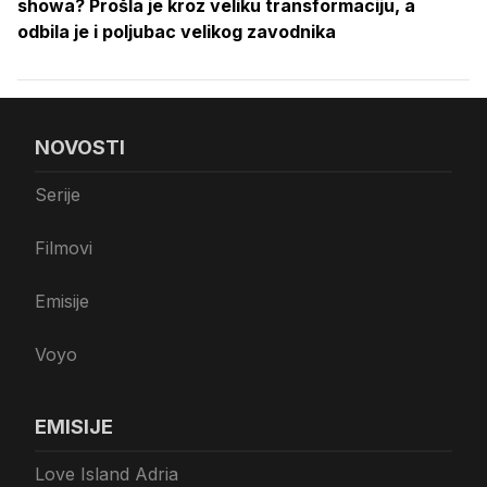
showa? Prošla je kroz veliku transformaciju, a
odbila je i poljubac velikog zavodnika
NOVOSTI
Serije
Filmovi
Emisije
Voyo
EMISIJE
Love Island Adria