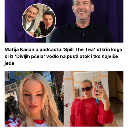
Matija Kačan u podcastu 'Spill The Tea' otkrio koga
bi iz 'Divljih pčela' vodio na pusti otok i tko najviše
jede