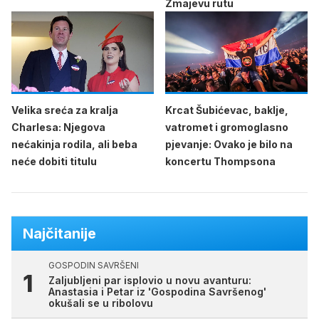
Zmajevu rutu
Velika sreća za kralja
Krcat Šubićevac, baklje,
Charlesa: Njegova
vatromet i gromoglasno
nećakinja rodila, ali beba
pjevanje: Ovako je bilo na
neće dobiti titulu
koncertu Thompsona
Najčitanije
GOSPODIN SAVRŠENI
Zaljubljeni par isplovio u novu avanturu:
Anastasia i Petar iz 'Gospodina Savršenog'
okušali se u ribolovu