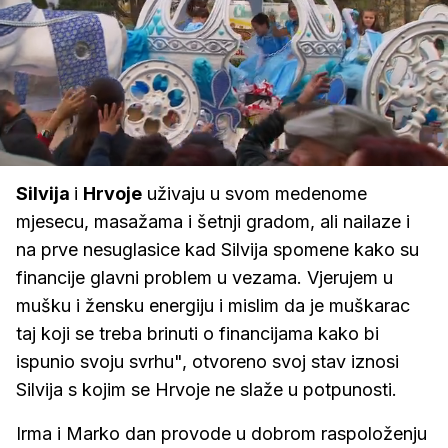
Loaded
:
100.00%
/
Upali
zvuk
Silvija
i
Hrvoje
uživaju u svom medenome
mjesecu, masažama i šetnji gradom, ali nailaze i
na prve nesuglasice kad Silvija spomene kako su
financije glavni problem u vezama. Vjerujem u
mušku i žensku energiju i mislim da je muškarac
taj koji se treba brinuti o financijama kako bi
ispunio svoju svrhu", otvoreno svoj stav iznosi
Silvija s kojim se Hrvoje ne slaže u potpunosti.
Irma i Marko dan provode u dobrom raspoloženju