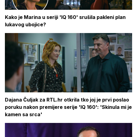
Kako je Marina u seriji 'IQ 160' srušila pakleni plan
lukavog ubojice?
Dajana Čuljak za RTL.hr otkrila tko joj je prvi poslao
poruku nakon premijere serije 'IQ 160': 'Skinula mi je
kamen sa srca'