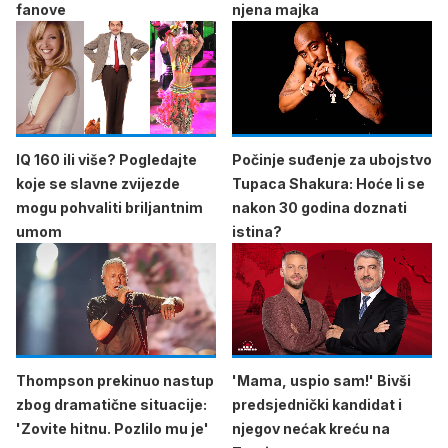
fanove
njena majka
IQ 160 ili više? Pogledajte
Počinje suđenje za ubojstvo
koje se slavne zvijezde
Tupaca Shakura: Hoće li se
mogu pohvaliti briljantnim
nakon 30 godina doznati
umom
istina?
Thompson prekinuo nastup
'Mama, uspio sam!' Bivši
zbog dramatične situacije:
predsjednički kandidat i
'Zovite hitnu. Pozlilo mu je'
njegov nećak kreću na