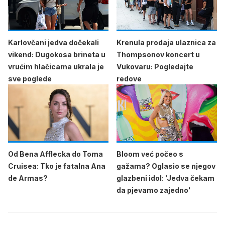
Karlovčani jedva dočekali
Krenula prodaja ulaznica za
vikend: Dugokosa brineta u
Thompsonov koncert u
vrućim hlačicama ukrala je
Vukovaru: Pogledajte
sve poglede
redove
Od Bena Afflecka do Toma
Bloom već počeo s
Cruisea: Tko je fatalna Ana
gažama? Oglasio se njegov
de Armas?
glazbeni idol: 'Jedva čekam
da pjevamo zajedno'