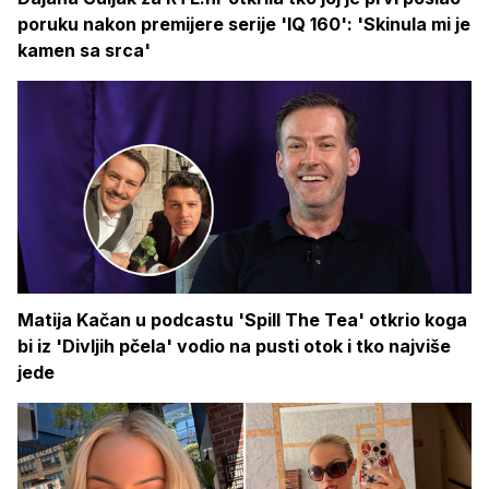
poruku nakon premijere serije 'IQ 160': 'Skinula mi je
kamen sa srca'
Matija Kačan u podcastu 'Spill The Tea' otkrio koga
bi iz 'Divljih pčela' vodio na pusti otok i tko najviše
jede