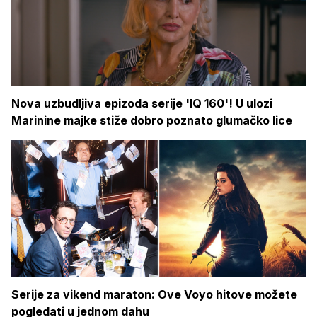
Nova uzbudljiva epizoda serije 'IQ 160'! U ulozi
Marinine majke stiže dobro poznato glumačko lice
Serije za vikend maraton: Ove Voyo hitove možete
pogledati u jednom dahu