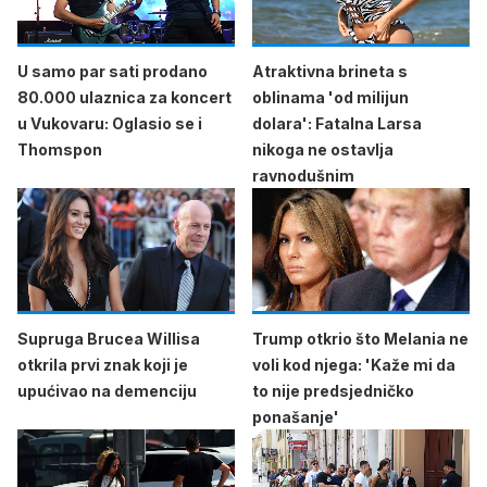
U samo par sati prodano
Atraktivna brineta s
80.000 ulaznica za koncert
oblinama 'od milijun
u Vukovaru: Oglasio se i
dolara': Fatalna Larsa
Thomspon
nikoga ne ostavlja
ravnodušnim
Supruga Brucea Willisa
Trump otkrio što Melania ne
otkrila prvi znak koji je
voli kod njega: 'Kaže mi da
upućivao na demenciju
to nije predsjedničko
ponašanje'