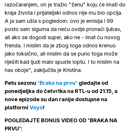
razočaranjem, on je tražio "ženu" koju će imati do
kraja života i prijateljski odnos nije mu bio opcija.
A ja sam ušla s pogledom: ovo je emisija i 99
posto sam sigurna da neću ovdje pronaći ljubav,
ali ako se dogodi super, ako ne - imat ću novog
frenda. I mislim da je zbog toga odnos krenuo
jako toksično, ali mislim da se puno toga može
riješiti kad ljudi malo spuste loptu. I to mislim na
nas oboje", zaključila je Kristina.
Petu sezonu
'Braka na prvu'
gledajte od
ponedjeljka do četvrtka na RTL-u od 21.15, a
nove epizode su dan ranije dostupne na
platformi
Voyo
!
POGLEDAJTE BONUS VIDEO OD 'BRAKA NA
PRVU':