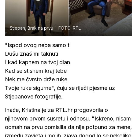
Stjepan, Brak na prvu
FOTO: RTL
"Ispod ovog neba samo ti
Dušu znaš mi taknuti
I kad kapnem na tvoj dlan
Kad se stisnem kraj tebe
Nek me čvrsto drže ruke
Tvoje ruke sigurne", čuju se riječi pjesme uz
Stjepanove fotografije.
Inače, Kristina je za RTL.hr progovorila o
njihovom prvom susretu i odnosu. "Iskreno, nisam
odmah na prvu pomislila da nije potpuno za mene,
između zavjeta i mojih izjava dogodilo se nekoliko