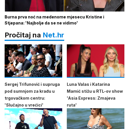
Burna prva noć na medenome mjesecu Kristine i
Stjepana: 'Najbolje da se ne vidimo'
Pročitaj na
Net.hr
Sergej Trifunović i supruga
Luna Valas i Katarina
pod sumnjom za krađu u
Mamić stižu u RTL-ov show
trgovačkom centru:
'Asia Express: Zmajeva
'Slučajno u vrećici'
ruta'