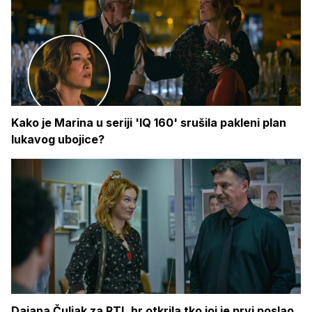
Kako je Marina u seriji 'IQ 160' srušila pakleni plan
lukavog ubojice?
Dajana Čuljak za RTL.hr otkrila tko joj je prvi poslao