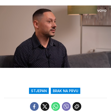
Loaded
:
25.08%
/
Upali
zvuk
STJEPAN
BRAK NA PRVU