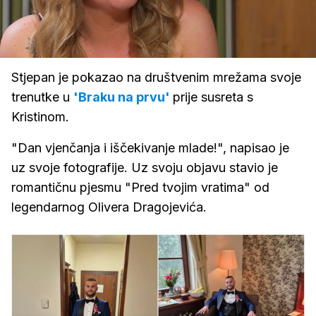
Loaded
:
100.00%
/
Upali
zvuk
Stjepan je pokazao na društvenim mrežama svoje
trenutke u
'Braku na prvu'
prije susreta s
Kristinom.
"Dan vjenčanja i iščekivanje mlade!", napisao je
uz svoje fotografije. Uz svoju objavu stavio je
romantičnu pjesmu "Pred tvojim vratima" od
legendarnog Olivera Dragojevića.