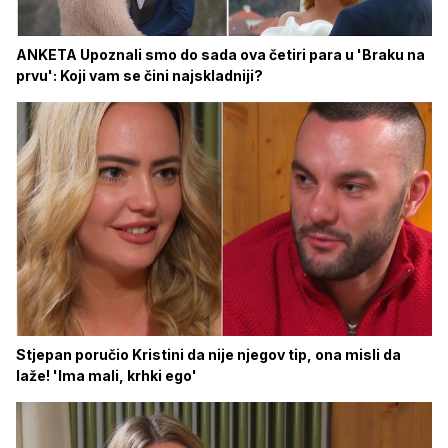
ANKETA Upoznali smo do sada ova četiri para u 'Braku na
prvu': Koji vam se čini najskladniji?
Stjepan poručio Kristini da nije njegov tip, ona misli da
laže! 'Ima mali, krhki ego'