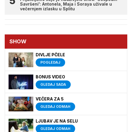
Savršeni': Antonela, Maja i Soraya uživale u
večernjem izlasku u Splitu
SHOW
DIVLJE PČELE
POGLEDAJ
BONUS VIDEO
GLEDAJ SADA
VEČERA ZA 5
GLEDAJ ODMAH
LJUBAV JE NA SELU
GLEDAJ ODMAH