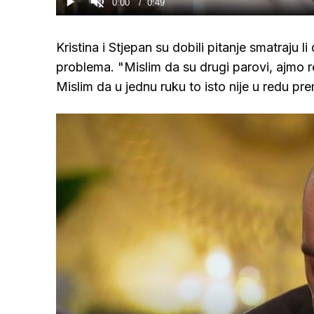
Current
0:00
/
Duration
0:49
Gledaj
Upali
zvuk
Time
Kristina i Stjepan su dobili pitanje smatraju l
problema. "Mislim da su drugi parovi, ajmo reć
Mislim da u jednu ruku to isto nije u redu p