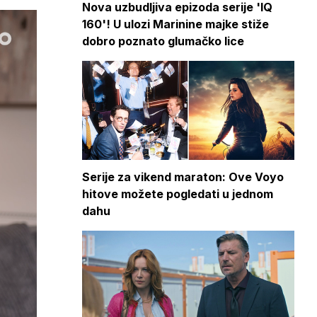
Nova uzbudljiva epizoda serije 'IQ
160'! U ulozi Marinine majke stiže
dobro poznato glumačko lice
Serije za vikend maraton: Ove Voyo
hitove možete pogledati u jednom
dahu