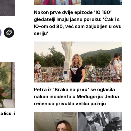
Nakon prve dvije epizode 'IQ 160'
gledatelji imaju jasnu poruku: 'Čak i s
IQ-om od 80, već sam zaljubljen u ovu
seriju'
Petra iz 'Braka na prvu' se oglasila
nakon incidenta u Međugorju: Jedna
rečenica privukla veliku pažnju
 licu, i
'