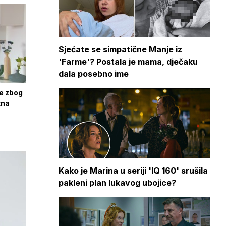
Sjećate se simpatične Manje iz
'Farme'? Postala je mama, dječaku
dala posebno ime
be zbog
tna
Kako je Marina u seriji 'IQ 160' srušila
pakleni plan lukavog ubojice?