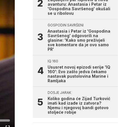
avanturu: Anastasia i Petar iz
'Gospodina Savršenog' okušali
se u ribolovu
GOSPODIN SAVRŠENI
Anastasia i Petar iz 'Gospodina
Savršenog' odgovorili na
glasine: 'Kako smo preživjeli
sve komentare da je ovo samo
PR'
IQ 160
Ususret novoj epizodi serije 'IQ
160': Evo zašto jedva čekamo
nastavak pustolovina Marine i
Ramljaka
DOSJE JARAK
Koliko godina će Zijad Turković
imati kad izađe iz zatvora?
Njemu i njegovoj bandi gotovo
stoljeće robije