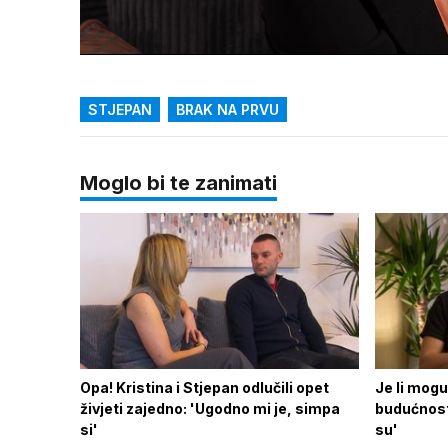
Loaded
:
18.71%
/
Upali
zvuk
STJEPAN
BRAK NA PRVU
Moglo bi te zanimati
Opa! Kristina i Stjepan odlučili opet
Je li mogu
živjeti zajedno: 'Ugodno mi je, simpa
budućnost 
si'
su'