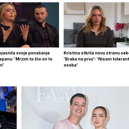
bjasnila svoje ponašanje
Kristina otkrila novu stranu se
panu: 'Mrzim to što on to
'Braka na prvu': 'Nisam toleran
i'
osoba'