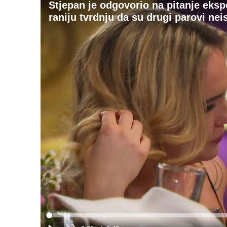
Stjepan je odgovorio na pitanje eks
raniju tvrdnju da su drugi parovi nei
Loaded
:
0%