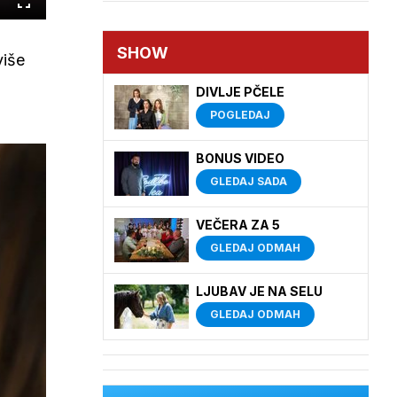
Cijeli
zaslon
SHOW
više
DIVLJE PČELE
POGLEDAJ
BONUS VIDEO
GLEDAJ SADA
VEČERA ZA 5
GLEDAJ ODMAH
LJUBAV JE NA SELU
GLEDAJ ODMAH