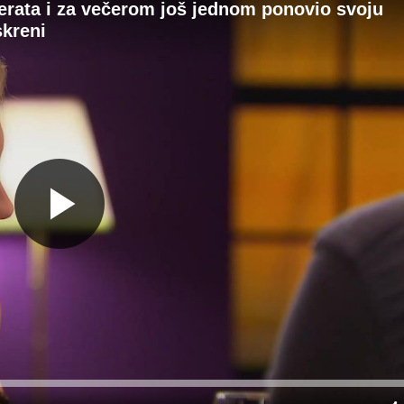
perata i za večerom još jednom ponovio svoju
skreni
Gledaj