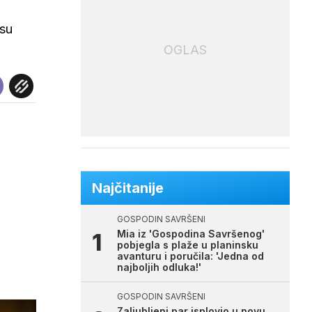
 su
OGLAS
Najčitanije
GOSPODIN SAVRŠENI
Mia iz 'Gospodina Savršenog'
pobjegla s plaže u planinsku
avanturu i poručila: 'Jedna od
najboljih odluka!'
GOSPODIN SAVRŠENI
Zaljubljeni par isplovio u novu