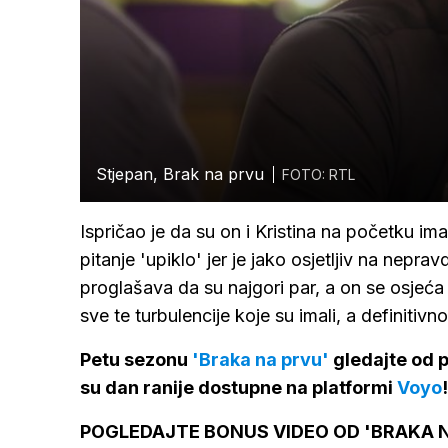
Stjepan, Brak na prvu
FOTO: RTL
Ispričao je da su on i Kristina na početku im
pitanje 'upiklo' jer je jako osjetljiv na nepra
proglašava da su najgori par, a on se osjeća
sve te turbulencije koje su imali, a definitiv
Petu sezonu
'Braka na prvu'
gledajte od p
su dan ranije dostupne na platformi
Voyo
!
POGLEDAJTE BONUS VIDEO OD 'BRAKA N