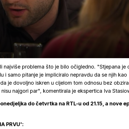
ali najviše problema što je bilo očigledno. "Stjepana je
vdu i samo pitanje je impliciralo nepravdu da se njih kao
 da je dovoljno iskren u cijelom tom odnosu bez obzira
no nisu najgori par", komentirala je ekspertica Iva Stasi
onedjeljka do četvrtka na RTL-u od 21.15, a nove e
A PRVU':