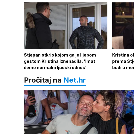
Stjepan otkrio kojom ga je lijepom
Kristina o
gestom Kristina iznenadila: 'Imat
prema Stje
ćemo normalni ljudski odnos'
budi u men
Pročitaj na
Net.hr