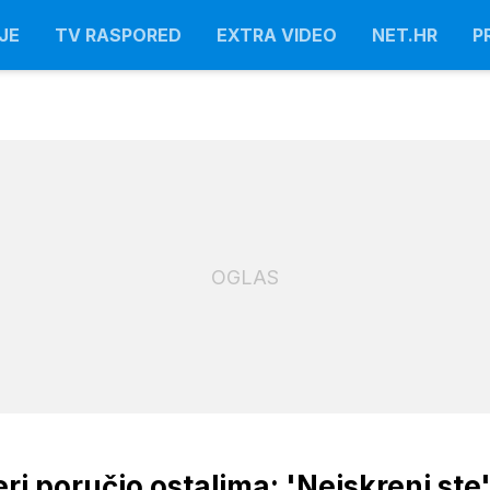
JE
TV RASPORED
EXTRA VIDEO
NET.HR
P
OGLAS
ri poručio ostalima: 'Neiskreni ste