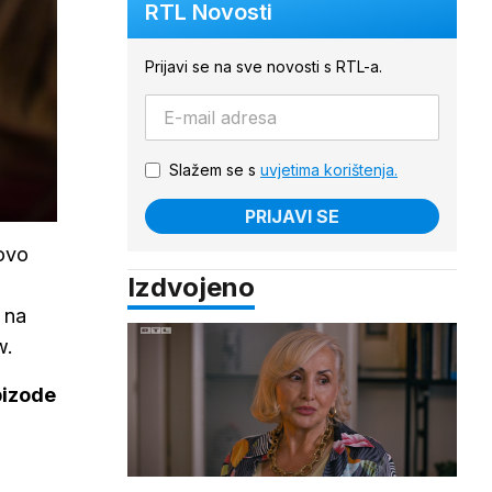
RTL Novosti
Prijavi se na sve novosti s RTL-a.
Slažem se s
uvjetima korištenja.
PRIJAVI SE
 ovo
Izdvojeno
 na
ow.
pizode