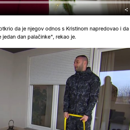
je otkrio da je njegov odnos s Kristinom napredovao i da
je jedan dan palačinke", rekao je.