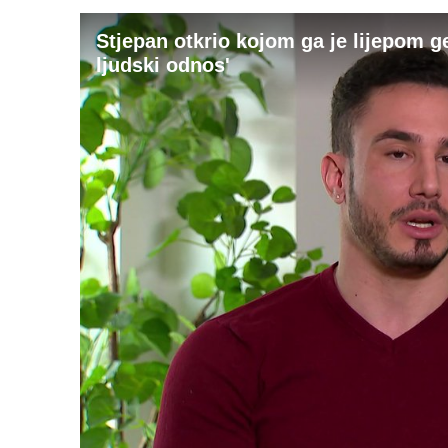
Stjepan otkrio kojom ga je lijepom g
ljudski odnos'