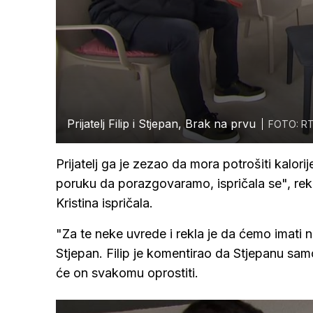
Prijatelj Filip i Stjepan, Brak na prvu
FOTO: R
Prijatelj ga je zezao da mora potrošiti kalorij
poruku da porazgovaramo, ispričala se", reka
Kristina ispričala.
"Za te neke uvrede i rekla je da ćemo imati n
Stjepan. Filip je komentirao da Stjepanu samo
će on svakomu oprostiti.