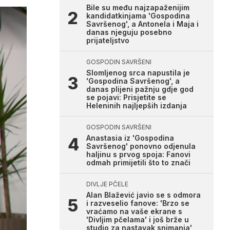
Bile su među najzapaženijim
kandidatkinjama 'Gospodina
Savršenog', a Antonela i Maja i
danas njeguju posebno
prijateljstvo
GOSPODIN SAVRŠENI
Slomljenog srca napustila je
'Gospodina Savršenog', a
danas plijeni pažnju gdje god
se pojavi: Prisjetite se
Heleninih najljepših izdanja
GOSPODIN SAVRŠENI
Anastasia iz 'Gospodina
Savršenog' ponovno odjenula
haljinu s prvog spoja: Fanovi
odmah primijetili što to znači
DIVLJE PČELE
Alan Blažević javio se s odmora
i razveselio fanove: 'Brzo se
vraćamo na vaše ekrane s
'Divljim pčelama' i još brže u
studio za nastavak snimanja'