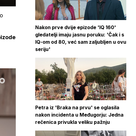
 o
Nakon prve dvije epizode 'IQ 160'
gledatelji imaju jasnu poruku: 'Čak i s
pizode
IQ-om od 80, već sam zaljubljen u ovu
seriju'
Petra iz 'Braka na prvu' se oglasila
nakon incidenta u Međugorju: Jedna
rečenica privukla veliku pažnju