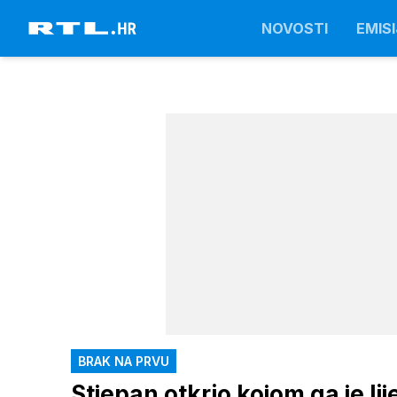
NOVOSTI
EMISI
BRAK NA PRVU
Stjepan otkrio kojom ga je l