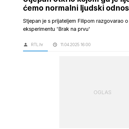
ćemo normalni ljudski odnos
Stjepan je s prijateljem Filipom razgovarao
eksperimentu 'Brak na prvu'
RTL.hr
11.04.2025 16:00
OGLAS