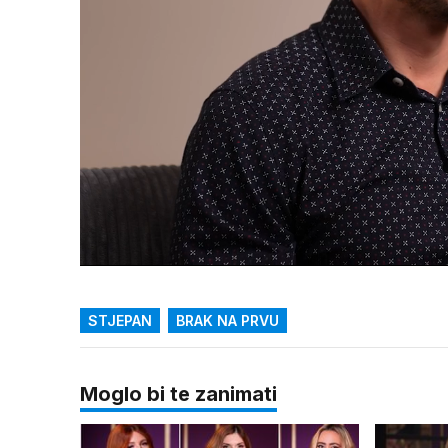
Loaded
:
25.08%
/
Upali
zvuk
STJEPAN
BRAK NA PRVU
Moglo bi te zanimati