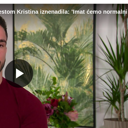
estom Kristina iznenadila: 'Imat ćemo normalni
Gledaj