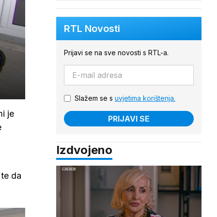
RTL Novosti
Prijavi se na sve novosti s RTL-a.
Slažem se s
uvjetima korištenja.
i je
PRIJAVI SE
e
Izdvojeno
 te da