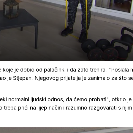
TL
e koje je dobio od palačinki i da zato trenira. "Poslala m
o je Stjepan. Njegovog prijatelja je zanimalo za što s
eki normalni ljudski odnos, da ćemo probati", otkrio je
 treba prići na lijep način i razumno razgovarati s njim