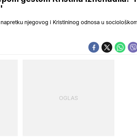
'
 o napretku njegovog i Kristininog odnosa u sociološko
OGLAS