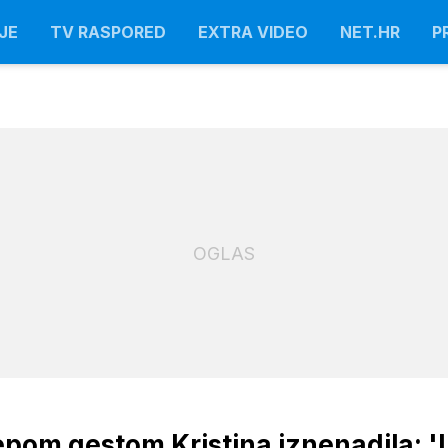
JE
TV RASPORED
EXTRA VIDEO
NET.HR
P
OGLAS
ijepom gestom Kristina iznenadila: '