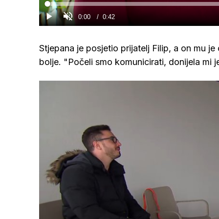
Loaded
:
0%
Current
0:00
/
Duration
0:42
Gledaj
Upali
zvuk
Time
Stjepana je posjetio prijatelj Filip, a on mu 
bolje. "Počeli smo komunicirati, donijela mi 