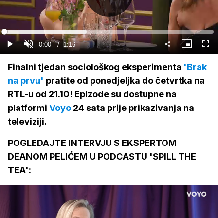
Gledaj
Loaded
:
39.32%
Current
0:00
/
Duration
1:16
Gledaj
Upali
Slika
Cijel
zvuk
u
zasl
slici
Time
Finalni tjedan sociološkog eksperimenta
'Brak
na prvu'
pratite od ponedjeljka do četvrtka na
RTL-u od 21.10! Epizode su dostupne na
platformi
Voyo
24 sata prije prikazivanja na
televiziji.
POGLEDAJTE INTERVJU S EKSPERTOM
DEANOM PELIĆEM U PODCASTU 'SPILL THE
TEA':