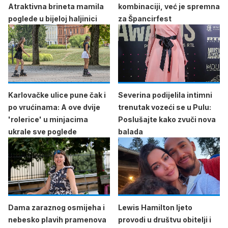
Atraktivna brineta mamila
kombinaciji, već je spremna
poglede u bijeloj haljinici
za Špancirfest
Karlovačke ulice pune čak i
Severina podijelila intimni
po vrućinama: A ove dvije
trenutak vozeći se u Pulu:
'rolerice' u minjacima
Poslušajte kako zvuči nova
ukrale sve poglede
balada
Dama zaraznog osmijeha i
Lewis Hamilton ljeto
nebesko plavih pramenova
provodi u društvu obitelji i