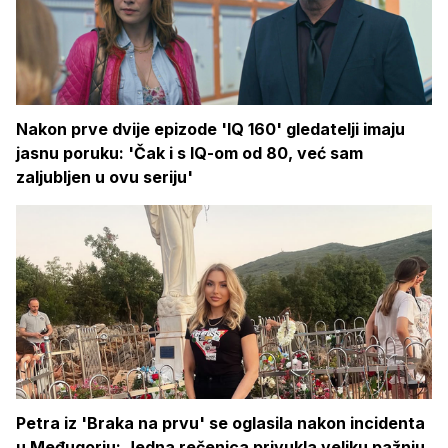
Nakon prve dvije epizode 'IQ 160' gledatelji imaju
jasnu poruku: 'Čak i s IQ-om od 80, već sam
zaljubljen u ovu seriju'
Petra iz 'Braka na prvu' se oglasila nakon incidenta
u Međugorju: Jedna rečenica privukla veliku pažnju