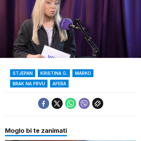
Loaded
:
3.04%
/
Upali
zvuk
STJEPAN
KRISTINA G.
MARKO
BRAK NA PRVU
AFERA
Moglo bi te zanimati