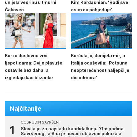
unijela vedrinu u tmurni
Kim Kardashian: 'Radi sve
Čakovec
osim da pobjeđuje'
Korzo doslovno vrvi
Korčula joj donijela mir, a
ljepoticama: Dvije plavuše
Italija oduševila: 'Potpuna
ostavile bez daha, a
neopterećenost naljepši je
izgledaju kao blizanke
dio odmora'
Najčitanije
GOSPODIN SAVRŠENI
Slovila je za najslađu kandidatkinju 'Gospodina
Savršenog', a Ana je novom objavom pokazala