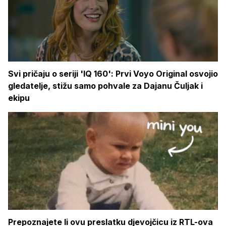
Svi pričaju o seriji 'IQ 160': Prvi Voyo Original osvojio
gledatelje, stižu samo pohvale za Dajanu Čuljak i
ekipu
Prepoznajete li ovu preslatku djevojčicu iz RTL-ova