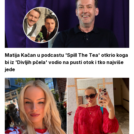
Matija Kačan u podcastu 'Spill The Tea' otkrio koga
bi iz 'Divljih pčela' vodio na pusti otok i tko najviše
jede