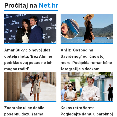
Pročitaj na
Net.hr
Amar Bukvić o novoj ulozi,
Ani iz 'Gospodina
obitelji i ljetu: 'Bez Almine
Savršenog' odlično stoji
podrške ovaj posao ne bih
more: Podijelila romantične
mogao raditi'
fotografije s dečkom
Zadarske ulice dobile
Kakav retro šarm:
posebnu dozu šarma:
Pogledajte damu u baroknoj