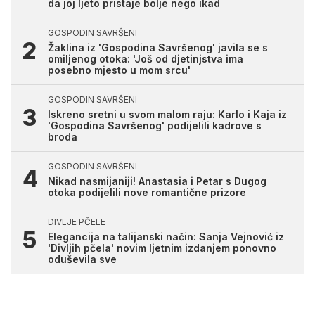
da joj ljeto pristaje bolje nego ikad
GOSPODIN SAVRŠENI
Žaklina iz 'Gospodina Savršenog' javila se s
omiljenog otoka: 'Još od djetinjstva ima
posebno mjesto u mom srcu'
GOSPODIN SAVRŠENI
Iskreno sretni u svom malom raju: Karlo i Kaja iz
'Gospodina Savršenog' podijelili kadrove s
broda
GOSPODIN SAVRŠENI
Nikad nasmijaniji! Anastasia i Petar s Dugog
otoka podijelili nove romantične prizore
DIVLJE PČELE
Elegancija na talijanski način: Sanja Vejnović iz
'Divljih pčela' novim ljetnim izdanjem ponovno
oduševila sve