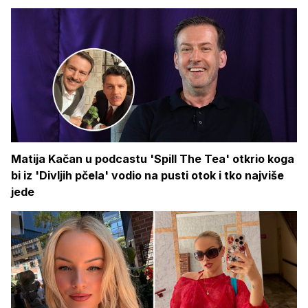
Matija Kačan u podcastu 'Spill The Tea' otkrio koga
bi iz 'Divljih pčela' vodio na pusti otok i tko najviše
jede