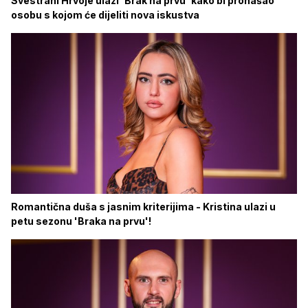
Svestrani Hrvoje ulazi 'Brak na prvu' kako bi pronašao
osobu s kojom će dijeliti nova iskustva
Romantična duša s jasnim kriterijima - Kristina ulazi u
petu sezonu 'Braka na prvu'!