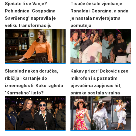
Sjećate li se Vanje?
Tisuće čekale vjenčanje
Pobjednica 'Gospodina
Ronalda i Georgine, a onda
Savršenog' napravila je
je nastala nevjerojatna
veliku transformaciju
pomutnja
Sladoled nakon doručka,
Kakav prizor! Đoković uzeo
ribičija i kartanje do
mikrofon i s poznatim
iznemoglosti: Kako izgleda
pjevačima zapjevao hit,
'Karmelino' ljeto?
snimka postala viralna