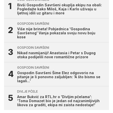
Bivši Gospodin Savršeni okuplja ekipu na obali:
Pogledajte kako Miloš, Kaja i Karlo uživaju u
ljetnoj idili uz gitaru i more
GOSPODIN SAVRŠENI
Više nije brineta! Pobjednica 'Gospodina
Savršenog' Vanja pokazala svoju novu boju
kose
GOSPODIN SAVRŠENI
Nikad nasmijaniji! Anastasia i Petar s Dugog
otoka podijelili nove romantične prizore
GOSPODIN SAVRŠENI
Gospodin Savršeni Šime Elez odgovorio na
pitanje je li ponovno zaljubljen: 'A što bismo se
lagali...'
DIVLJE PČELE
Amar Bukvić za RTL.hr o 'Divljim pčelama':
'Toma Domazet bio je jedan od najzanimljivijih
likova za graditi, ekipa mi zaista nedostaje!'