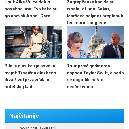
Unuk Alke Vuice dobio
Zagrepčanke kao da su
posebno ime: Evo kako su
ispale iz filma: Šeširi,
ga nazvali Arian i Dora
lepršave haljine i preplanuli
ten mamili poglede
Bila je glas koji je osvojio
Trump već godinama
svijet: Tragična glazbena
napada Taylor Swift, a sada
diva život je završila u
se dogodilo nešto
hotelskoj kadi
neočekivano
Najčitanije
GOSPODIN SAVRŠENI