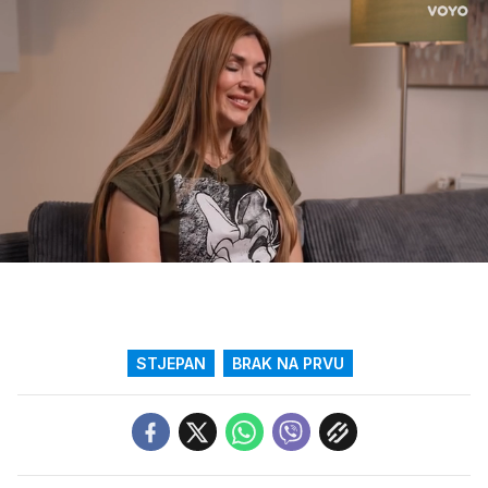
Loaded
:
23.70%
/
Upali
zvuk
STJEPAN
BRAK NA PRVU