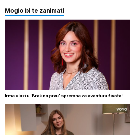
Moglo bi te zanimati
Irma ulazi u 'Brak na prvu' spremna za avanturu života!