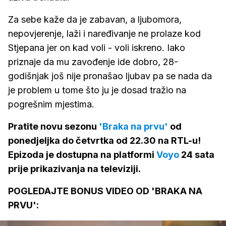
Za sebe kaže da je zabavan, a ljubomora,
nepovjerenje, laži i naređivanje ne prolaze kod
Stjepana jer on kad voli - voli iskreno. Iako
priznaje da mu zavođenje ide dobro, 28-
godišnjak još nije pronašao ljubav pa se nada da
je problem u tome što ju je dosad tražio na
pogrešnim mjestima.
Pratite novu sezonu
'Braka na prvu'
od
ponedjeljka do četvrtka od 22.30 na RTL-u!
Epizoda je dostupna na platformi
Voyo
24 sata
prije prikazivanja na televiziji.
POGLEDAJTE BONUS VIDEO OD 'BRAKA NA
PRVU':