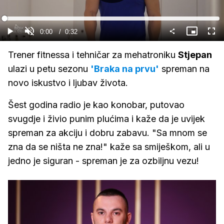
Gledaj
Loaded
:
100.00%
Current
0:00
/
Duration
0:32
Gledaj
Upali
Slika
Cijel
zvuk
u
zasl
slici
Time
Trener fitnessa i tehničar za mehatroniku
Stjepan
ulazi u petu sezonu
'Braka na prvu'
spreman na
novo iskustvo i ljubav života.
Šest godina radio je kao konobar, putovao
svugdje i živio punim plućima i kaže da je uvijek
spreman za akciju i dobru zabavu. "Sa mnom se
zna da se ništa ne zna!" kaže sa smiješkom, ali u
jedno je siguran - spreman je za ozbiljnu vezu!