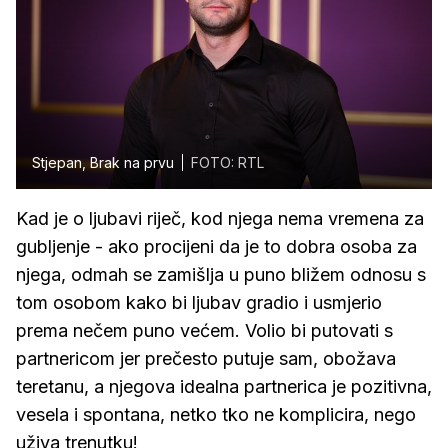
Stjepan, Brak na prvu
FOTO: RTL
Kad je o ljubavi riječ, kod njega nema vremena za
gubljenje - ako procijeni da je to dobra osoba za
njega, odmah se zamišlja u puno bližem odnosu s
tom osobom kako bi ljubav gradio i usmjerio
prema nečem puno većem. Volio bi putovati s
partnericom jer prečesto putuje sam, obožava
teretanu, a njegova idealna partnerica je pozitivna,
vesela i spontana, netko tko ne komplicira, nego
uživa trenutku!