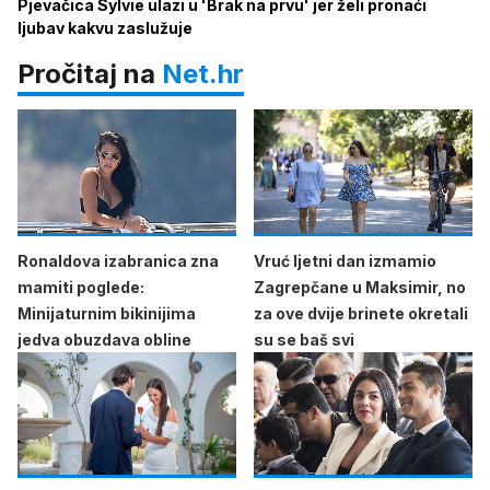
Pjevačica Sylvie ulazi u 'Brak na prvu' jer želi pronaći
ljubav kakvu zaslužuje
Pročitaj na
Net.hr
Ronaldova izabranica zna
Vruć ljetni dan izmamio
mamiti poglede:
Zagrepčane u Maksimir, no
Minijaturnim bikinijima
za ove dvije brinete okretali
jedva obuzdava obline
su se baš svi