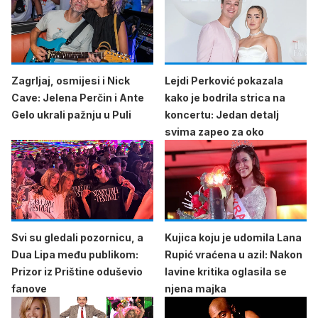
Zagrljaj, osmijesi i Nick
Lejdi Perković pokazala
Cave: Jelena Perčin i Ante
kako je bodrila strica na
Gelo ukrali pažnju u Puli
koncertu: Jedan detalj
svima zapeo za oko
Svi su gledali pozornicu, a
Kujica koju je udomila Lana
Dua Lipa među publikom:
Rupić vraćena u azil: Nakon
Prizor iz Prištine oduševio
lavine kritika oglasila se
fanove
njena majka