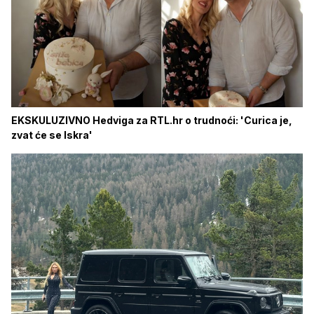
EKSKULUZIVNO Hedviga za RTL.hr o trudnoći: 'Curica je,
zvat će se Iskra'