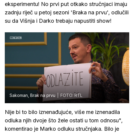
eksperimentu! No prvi put otkako stručnjaci imaju
zadnju riječ u petoj sezoni 'Braka na prvu', odlučili
su da Višnja i Darko trebaju napustiti show!
Sakoman, Brak na prvu
FOTO: RTL
Nije bi to bilo iznenađujuće, više me iznenadila
odluka njih dvoje što žele ostati u tom odnosu",
komentirao je Marko odluku stručnjaka. Bilo je