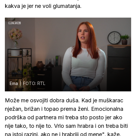
kakva je jer ne voli glumatanja.
Ema
FOTO: RTL
Može me osvojiti dobra duša. Kad je muškarac
nježan, brižan i topao prema ženi. Emocionalna
podrška od partnera mi treba sto posto jer ako
nije tako, to nije to. Vrlo sam hrabra i on treba biti
na istoj razini, ako ne i hrabriji od mene", kaže.