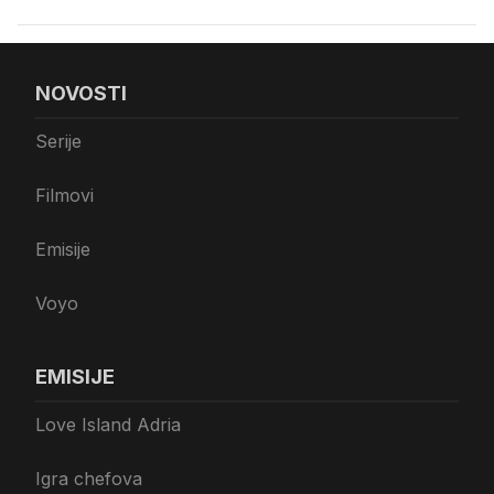
NOVOSTI
Serije
Filmovi
Emisije
Voyo
EMISIJE
Love Island Adria
Igra chefova