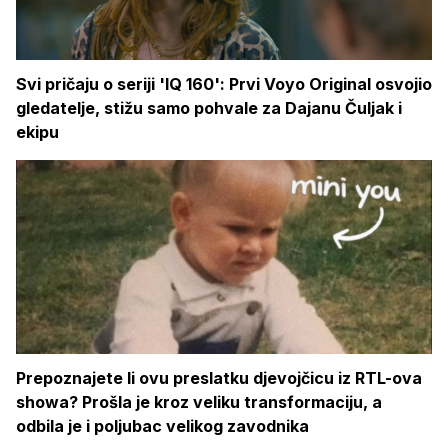
Svi pričaju o seriji 'IQ 160': Prvi Voyo Original osvojio
gledatelje, stižu samo pohvale za Dajanu Čuljak i
ekipu
Prepoznajete li ovu preslatku djevojčicu iz RTL-ova
showa? Prošla je kroz veliku transformaciju, a
odbila je i poljubac velikog zavodnika