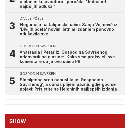
u planinsku avanturu i poručila: 'Jedna od
najboljih odluka!'
DIVLJE PČELE
Elegancija na talijanski način: Sanja Vejnović iz
'Divljih pčela' novim ljetnim izdanjem ponovno
oduševila sve
GOSPODIN SAVRŠENI
Anastasia i Petar iz 'Gospodina Savršenog'
odgovorili na glasine: 'Kako smo preživjeli sve
komentare da je ovo samo PR'
GOSPODIN SAVRŠENI
Slomljenog srca napustila je 'Gospodina
Savršenog', a danas plijeni pažnju gdje god se
pojavi: Prisjetite se Heleninih najljepših izdanja
SHOW