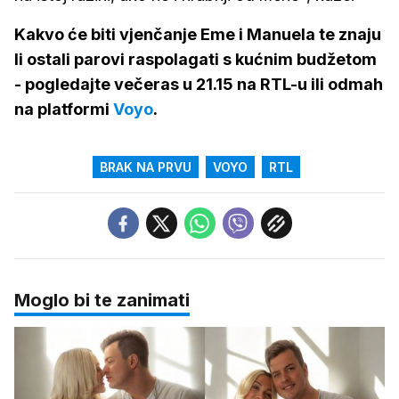
Kakvo će biti vjenčanje Eme i Manuela te znaju
li ostali parovi raspolagati s kućnim budžetom
- pogledajte večeras u 21.15 na RTL-u ili odmah
na platformi
Voyo
.
BRAK NA PRVU
VOYO
RTL
Moglo bi te zanimati