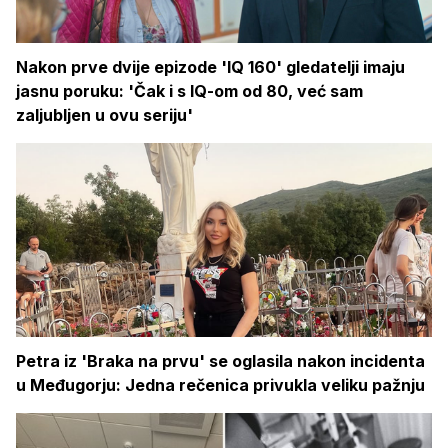
Nakon prve dvije epizode 'IQ 160' gledatelji imaju
jasnu poruku: 'Čak i s IQ-om od 80, već sam
zaljubljen u ovu seriju'
Petra iz 'Braka na prvu' se oglasila nakon incidenta
u Međugorju: Jedna rečenica privukla veliku pažnju