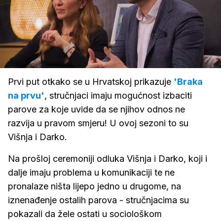
Loaded
:
61.80%
/
Upali
zvuk
Prvi put otkako se u Hrvatskoj prikazuje
'Braka
na prvu'
, stručnjaci imaju mogućnost izbaciti
parove za koje uvide da se njihov odnos ne
razvija u pravom smjeru! U ovoj sezoni to su
Višnja i Darko.
Na prošloj ceremoniji odluka Višnja i Darko, koji i
dalje imaju problema u komunikaciji te ne
pronalaze ništa lijepo jedno u drugome, na
iznenađenje ostalih parova - stručnjacima su
pokazali da žele ostati u sociološkom