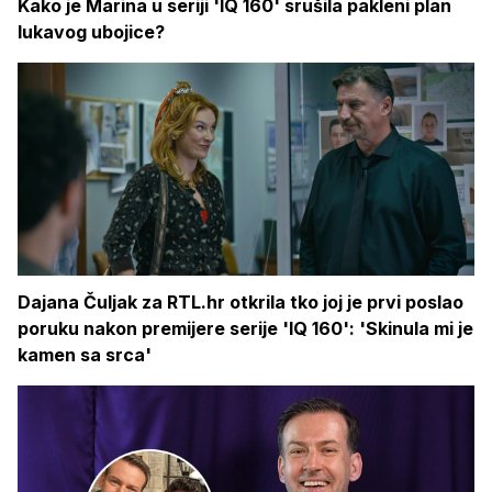
Kako je Marina u seriji 'IQ 160' srušila pakleni plan
lukavog ubojice?
Dajana Čuljak za RTL.hr otkrila tko joj je prvi poslao
poruku nakon premijere serije 'IQ 160': 'Skinula mi je
kamen sa srca'