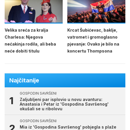
Velika sreća za kralja
Krcat Šubićevac, baklje,
Charlesa: Njegova
vatromet i gromoglasno
nećakinja rodila, ali beba
pjevanje: Ovako je bilo na
neće dobiti titulu
koncertu Thompsona
Najčitanije
GOSPODIN SAVRŠENI
Zaljubljeni par isplovio u novu avanturu:
Anastasia i Petar iz 'Gospodina Savršenog'
okušali se u ribolovu
GOSPODIN SAVRŠENI
Mia iz 'Gospodina Savršenog' pobjegla s plaže