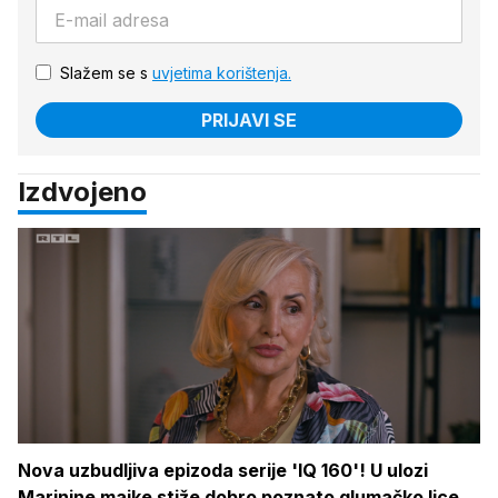
Slažem se s
uvjetima korištenja.
PRIJAVI SE
Izdvojeno
Nova uzbudljiva epizoda serije 'IQ 160'! U ulozi
Marinine majke stiže dobro poznato glumačko lice