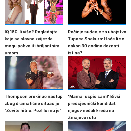
IQ 160 ili više? Pogledajte
Počinje suđenje za ubojstvo
koje se slavne zvijezde
Tupaca Shakura: Hoće li se
mogu pohvaliti briljantnim
nakon 30 godina doznati
umom
istina?
Thompson prekinuo nastup
'Mama, uspio sam!' Bivši
zbog dramatične situacije:
predsjednički kandidat i
'Zovite hitnu. Pozlilo mu je'
njegov nećak kreću na
Zmajevu rutu