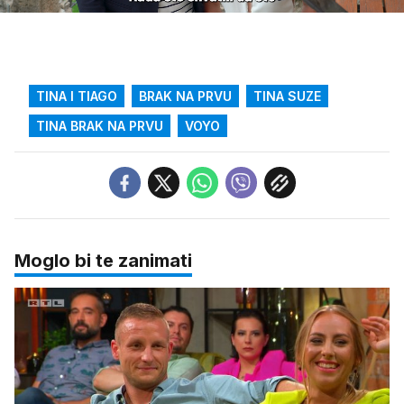
Upali
zvuk
TINA I TIAGO
BRAK NA PRVU
TINA SUZE
TINA BRAK NA PRVU
VOYO
Moglo bi te zanimati