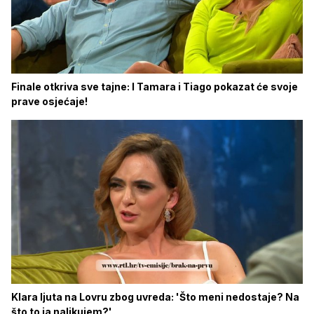
Finale otkriva sve tajne: I Tamara i Tiago pokazat će svoje
prave osjećaje!
Klara ljuta na Lovru zbog uvreda: 'Što meni nedostaje? Na
što to ja nalikujem?'