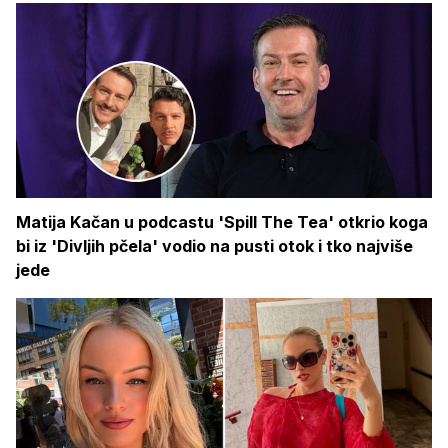
Matija Kačan u podcastu 'Spill The Tea' otkrio koga
bi iz 'Divljih pčela' vodio na pusti otok i tko najviše
jede