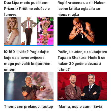
Dua Lipa među publikom:
Rupić vraćena u azil: Nakon
Prizor iz Prištine oduševio
lavine kritika oglasila se
fanove
njena majka
IQ 160 ili više? Pogledajte
Počinje suđenje za ubojstvo
koje se slavne zvijezde
Tupaca Shakura: Hoće li se
mogu pohvaliti briljantnim
nakon 30 godina doznati
umom
istina?
Thompson prekinuo nastup
'Mama, uspio sam!' Bivši