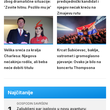
zbog dramatične situacije:
predsjednički kandidat i
'Zovite hitnu. Pozlilo mu je'
njegov nećak kreću na
Zmajevu rutu
Velika sreća za kralja
Krcat Šubićevac, baklje,
Charlesa: Njegova
vatromet i gromoglasno
nećakinja rodila, ali beba
pjevanje: Ovako je bilo na
neće dobiti titulu
koncertu Thompsona
Najčitanije
GOSPODIN SAVRŠENI
Zaljubljeni par isplovio u novu avanturu: