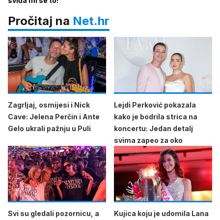
sviđa mi se to!'
Pročitaj na
Net.hr
Zagrljaj, osmijesi i Nick
Lejdi Perković pokazala
Cave: Jelena Perčin i Ante
kako je bodrila strica na
Gelo ukrali pažnju u Puli
koncertu: Jedan detalj
svima zapeo za oko
Svi su gledali pozornicu, a
Kujica koju je udomila Lana