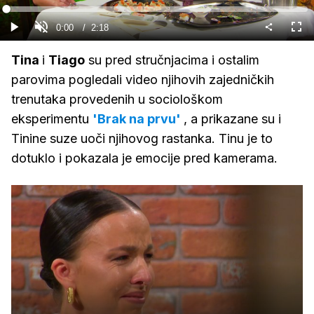
Gledaj
Loaded
:
0%
Current
0:00
/
Duration
2:18
Gledaj
Upali
Cijel
zvuk
zasl
Time
Tina
i
Tiago
su pred stručnjacima i ostalim
parovima pogledali video njihovih zajedničkih
trenutaka provedenih u sociološkom
eksperimentu
'
Brak na prvu'
, a prikazane su i
Tinine suze uoči njihovog rastanka. Tinu je to
dotuklo i pokazala je emocije pred kamerama.