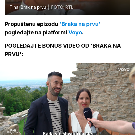
Tina, Brak na prvu
FOTO: RTL
Propuštenu epizodu
'
Braka na prvu'
pogledajte na platformi
Voyo
.
POGLEDAJTE BONUS VIDEO OD 'BRAKA NA
PRVU':
Loaded
:
13.22%
/