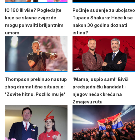
IQ 160 ili više? Pogledajte
Počinje suđenje za ubojstvo
koje se slavne zvijezde
Tupaca Shakura: Hoće li se
mogu pohvaliti briljantnim
nakon 30 godina doznati
umom
istina?
Thompson prekinuo nastup
'Mama, uspio sam!' Bivši
zbog dramatične situacije:
predsjednički kandidat i
'Zovite hitnu. Pozlilo mu je'
njegov nećak kreću na
Zmajevu rutu