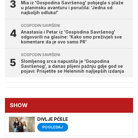
Mia iz 'Gospodina Savršenog' pobjegla s plaže
u planinsku avanturu i poručila: 'Jedna od
najboljih odluka!'
GOSPODIN SAVRŠENI
Anastasia i Petar iz 'Gospodina Savršenog'
odgovorili na glasine: 'Kako smo preživjeli sve
komentare da je ovo samo PR'
GOSPODIN SAVRŠENI
Slomljenog srca napustila je 'Gospodina
Savršenog', a danas plijeni pažnju gdje god se
pojavi: Prisjetite se Heleninih najljepših izdanja
SHOW
DIVLJE PČELE
POGLEDAJ