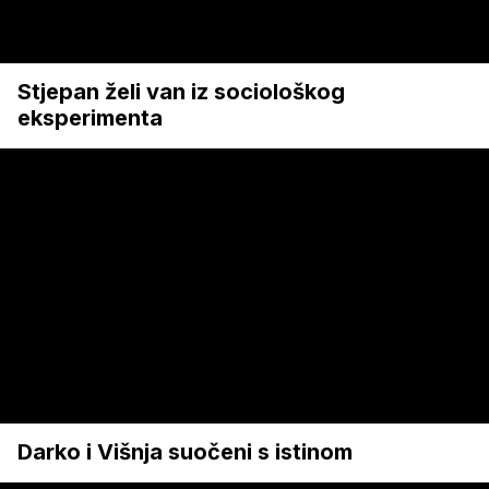
Stjepan želi van iz sociološkog
eksperimenta
Darko i Višnja suočeni s istinom