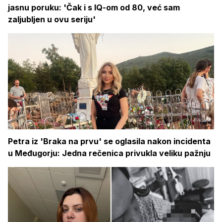
jasnu poruku: 'Čak i s IQ-om od 80, već sam
zaljubljen u ovu seriju'
Petra iz 'Braka na prvu' se oglasila nakon incidenta
u Međugorju: Jedna rečenica privukla veliku pažnju