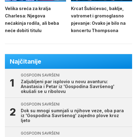
Velika sreća za kralja
Krcat Šubićevac, baklje,
Charlesa: Njegova
vatromet i gromoglasno
nećakinja rodila, ali beba
pjevanje: Ovako je bilo na
neće dobiti titulu
koncertu Thompsona
Najčitanije
GOSPODIN SAVRŠENI
Zaljubljeni par isplovio u novu avanturu:
Anastasia i Petar iz 'Gospodina Savršenog'
okušali se u ribolovu
GOSPODIN SAVRŠENI
Dok su mnogi sumnjali u njihove veze, oba para
iz 'Gospodina Savršenog' zajedno plove kroz
ljeto
GOSPODIN SAVRŠENI