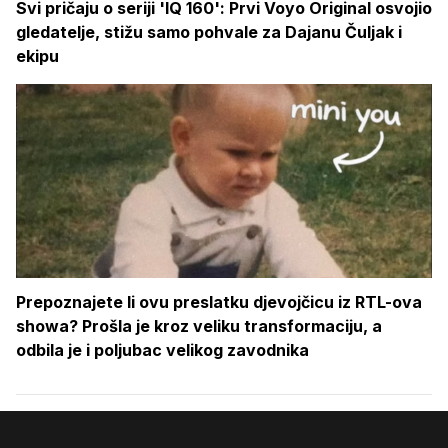
Svi pričaju o seriji 'IQ 160': Prvi Voyo Original osvojio
gledatelje, stižu samo pohvale za Dajanu Čuljak i
ekipu
Prepoznajete li ovu preslatku djevojčicu iz RTL-ova
showa? Prošla je kroz veliku transformaciju, a
odbila je i poljubac velikog zavodnika