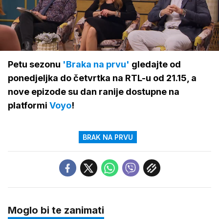
Loaded
:
100.00%
/
Upali
zvuk
Petu sezonu
'Braka na prvu'
gledajte od
ponedjeljka do četvrtka na RTL-u od 21.15, a
nove epizode su dan ranije dostupne na
platformi
Voyo
!
BRAK NA PRVU
Moglo bi te zanimati