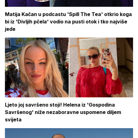
Matija Kačan u podcastu 'Spill The Tea' otkrio koga
bi iz 'Divljih pčela' vodio na pusti otok i tko najviše
jede
Ljeto joj savršeno stoji! Helena iz 'Gospodina
Savršenog' niže nezaboravne uspomene diljem
svijeta