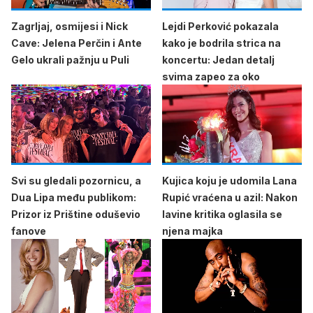
Zagrljaj, osmijesi i Nick
Lejdi Perković pokazala
Cave: Jelena Perčin i Ante
kako je bodrila strica na
Gelo ukrali pažnju u Puli
koncertu: Jedan detalj
svima zapeo za oko
Svi su gledali pozornicu, a
Kujica koju je udomila Lana
Dua Lipa među publikom:
Rupić vraćena u azil: Nakon
Prizor iz Prištine oduševio
lavine kritika oglasila se
fanove
njena majka