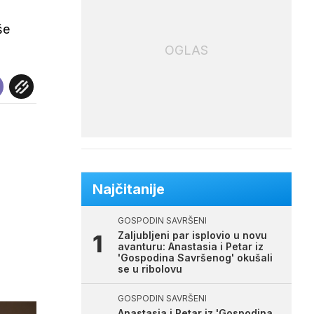
še
OGLAS
Najčitanije
GOSPODIN SAVRŠENI
Zaljubljeni par isplovio u novu
avanturu: Anastasia i Petar iz
'Gospodina Savršenog' okušali
se u ribolovu
GOSPODIN SAVRŠENI
Anastasia i Petar iz 'Gospodina