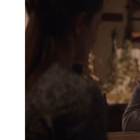
Loaded
:
55.87%