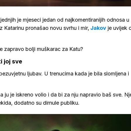
jednjih je mjeseci jedan od najkomentiranijih odnosa u
z Katarinu pronašao novu svrhu i mir,
Jakov
je uvijek 
o je zapravo bolji muškarac za Katu?
i joj sve
 bezuvjetnu ljubav. U trenucima kada je bila slomljena i
da ju je iskreno volio i da bi za nju napravio baš sve. N
ekida, dodatno su dirnule publiku.