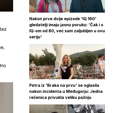
Nakon prve dvije epizode 'IQ 160'
gledatelji imaju jasnu poruku: 'Čak i s
 Bez
IQ-om od 80, već sam zaljubljen u ovu
seriju'
me,
dno
Petra iz 'Braka na prvu' se oglasila
nakon incidenta u Međugorju: Jedna
rečenica privukla veliku pažnju