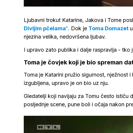
/
Upali
zvuk
Ljubavni trokut Katarine, Jakova i Tome posl
Divljim pčelama'
. Dok je
Toma Domazet
u
njezina velika, nedovršena ljubav.
I upravo zato publika i dalje raspravlja - tk
Toma je čovjek koji je bio spreman dat
Toma je Katarini pružio sigurnost, nježnost i
izgubljena, upravo je on bio uz nju.
Gledatelji koji navijaju za Tomu često ističu 
posljednje scene, pune boli i očaja nakon pr