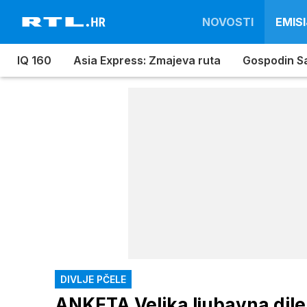
NOVOSTI
EMISI
IQ 160
Asia Express: Zmajeva ruta
Gospodin S
DIVLJE PČELE
ANKETA Velika ljubavna dilem