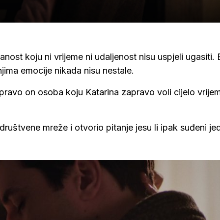
nost koju ni vrijeme ni udaljenost nisu uspjeli ugasiti.
jima emocije nikada nisu nestale.
pravo on osoba koju Katarina zapravo voli cijelo vrije
ruštvene mreže i otvorio pitanje jesu li ipak suđeni je