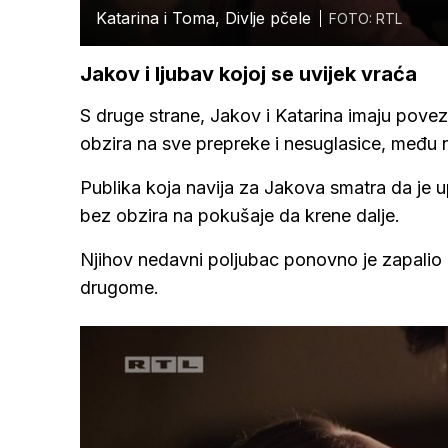
Katarina i Toma, Divlje pčele
FOTO: RTL
Jakov i ljubav kojoj se uvijek vraća
S druge strane, Jakov i Katarina imaju poveza
obzira na sve prepreke i nesuglasice, među n
Publika koja navija za Jakova smatra da je u
bez obzira na pokušaje da krene dalje.
Njihov nedavni poljubac ponovno je zapalio d
drugome.