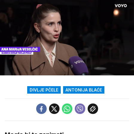
Loaded
:
27.09%
/
Upali
zvuk
DIVLJE PČELE
ANTONIJA BLAĆE