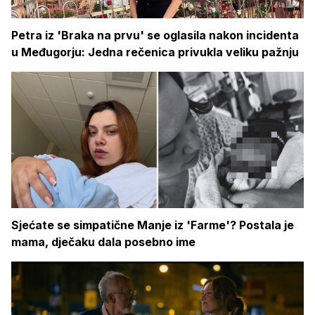
Petra iz 'Braka na prvu' se oglasila nakon incidenta
u Međugorju: Jedna rečenica privukla veliku pažnju
Sjećate se simpatične Manje iz 'Farme'? Postala je
mama, dječaku dala posebno ime