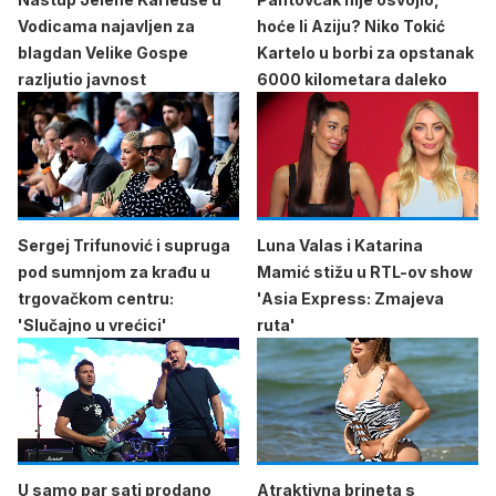
Vodicama najavljen za
hoće li Aziju? Niko Tokić
blagdan Velike Gospe
Kartelo u borbi za opstanak
razljutio javnost
6000 kilometara daleko
Sergej Trifunović i supruga
Luna Valas i Katarina
pod sumnjom za krađu u
Mamić stižu u RTL-ov show
trgovačkom centru:
'Asia Express: Zmajeva
'Slučajno u vrećici'
ruta'
U samo par sati prodano
Atraktivna brineta s