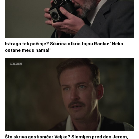
Istraga tek počinje? Sikirica otkrio tajnu Ranku: 'Neka
ostane među nama!'
Što skriva gostioničar Veljko? Slomljen pred don Jerom,