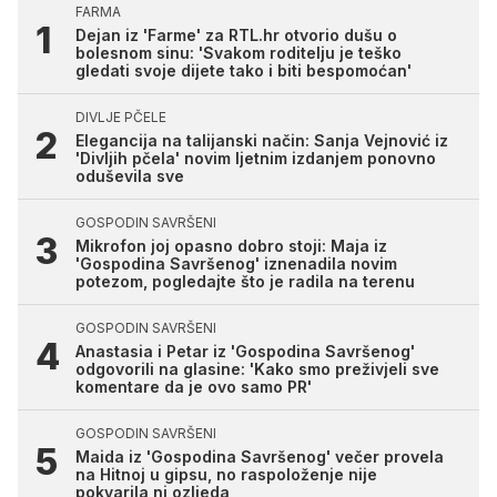
FARMA
Dejan iz 'Farme' za RTL.hr otvorio dušu o
bolesnom sinu: 'Svakom roditelju je teško
gledati svoje dijete tako i biti bespomoćan'
DIVLJE PČELE
Elegancija na talijanski način: Sanja Vejnović iz
'Divljih pčela' novim ljetnim izdanjem ponovno
oduševila sve
GOSPODIN SAVRŠENI
Mikrofon joj opasno dobro stoji: Maja iz
'Gospodina Savršenog' iznenadila novim
potezom, pogledajte što je radila na terenu
GOSPODIN SAVRŠENI
Anastasia i Petar iz 'Gospodina Savršenog'
odgovorili na glasine: 'Kako smo preživjeli sve
komentare da je ovo samo PR'
GOSPODIN SAVRŠENI
Maida iz 'Gospodina Savršenog' večer provela
na Hitnoj u gipsu, no raspoloženje nije
pokvarila ni ozljeda