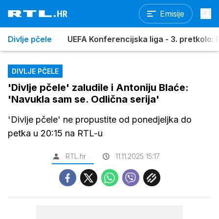
Emisije
Divlje pčele
UEFA Konferencijska liga - 3. pretkolo: R
DIVLJE PČELE
'Divlje pčele' zaludile i Antoniju Blaće:
'Navukla sam se. Odlična serija'
'Divlje pčele' ne propustite od ponedjeljka do
petka u 20:15 na RTL-u
RTL.hr
11.11.2025 15:17