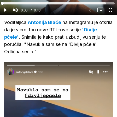
Gledaj
Loaded
:
92.27%
Current
0:00
/
Duration
0:43
Gledaj
Upali
Slika
Cijel
zvuk
u
zasl
slici
Time
Voditeljica
Antonija Blaće
na Instagramu je otkrila
da je vjerni fan nove RTL-ove serije
'Divlje
pčele'
. Snimila je kako prati uzbudljivu seriju te
poručila: "Navukla sam se na 'Divlje pčele'.
Odlična serija."