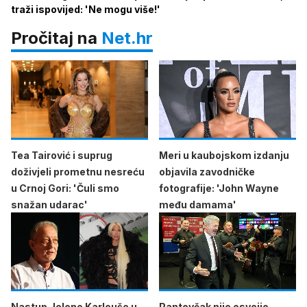
traži ispovijed: 'Ne mogu više!'
Pročitaj na
Net.hr
Tea Tairović i suprug
Meri u kaubojskom izdanju
doživjeli prometnu nesreću
objavila zavodničke
u Crnoj Gori: 'Čuli smo
fotografije: 'John Wayne
snažan udarac'
među damama'
Nastup Jelene Karleuše u
Pantovčak nije osvojio,