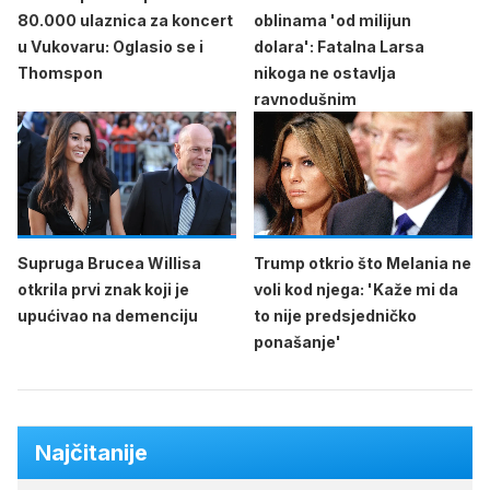
80.000 ulaznica za koncert
oblinama 'od milijun
u Vukovaru: Oglasio se i
dolara': Fatalna Larsa
Thomspon
nikoga ne ostavlja
ravnodušnim
Supruga Brucea Willisa
Trump otkrio što Melania ne
otkrila prvi znak koji je
voli kod njega: 'Kaže mi da
upućivao na demenciju
to nije predsjedničko
ponašanje'
Najčitanije