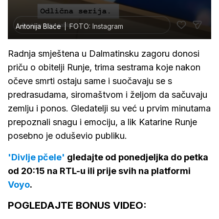
Antonija Blaće
FOTO: Instagram
Radnja smještena u Dalmatinsku zagoru donosi
priču o obitelji Runje, trima sestrama koje nakon
očeve smrti ostaju same i suočavaju se s
predrasudama, siromaštvom i željom da sačuvaju
zemlju i ponos. Gledatelji su već u prvim minutama
prepoznali snagu i emociju, a lik Katarine Runje
posebno je oduševio publiku.
'Divlje pčele'
gledajte od ponedjeljka do petka
od 20:15 na RTL-u ili prije svih na platformi
Voyo
.
POGLEDAJTE BONUS VIDEO: