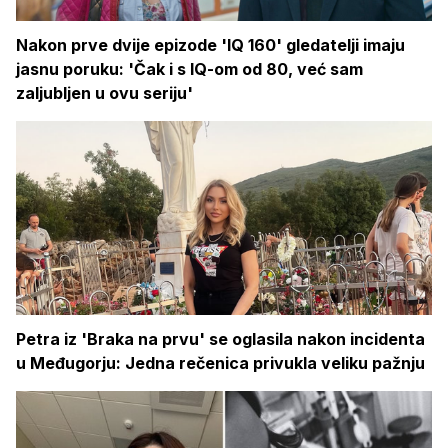
Nakon prve dvije epizode 'IQ 160' gledatelji imaju
jasnu poruku: 'Čak i s IQ-om od 80, već sam
zaljubljen u ovu seriju'
Petra iz 'Braka na prvu' se oglasila nakon incidenta
u Međugorju: Jedna rečenica privukla veliku pažnju