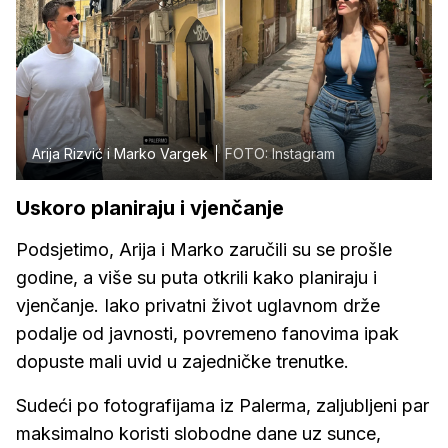
Arija Rizvić i Marko Vargek
FOTO: Instagram
Uskoro planiraju i vjenčanje
Podsjetimo, Arija i Marko zaručili su se prošle
godine, a više su puta otkrili kako planiraju i
vjenčanje. Iako privatni život uglavnom drže
podalje od javnosti, povremeno fanovima ipak
dopuste mali uvid u zajedničke trenutke.
Sudeći po fotografijama iz Palerma, zaljubljeni par
maksimalno koristi slobodne dane uz sunce,