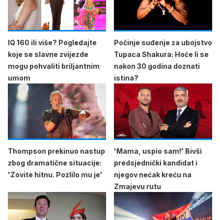
IQ 160 ili više? Pogledajte
Počinje suđenje za ubojstvo
koje se slavne zvijezde
Tupaca Shakura: Hoće li se
mogu pohvaliti briljantnim
nakon 30 godina doznati
umom
istina?
Thompson prekinuo nastup
'Mama, uspio sam!' Bivši
zbog dramatične situacije:
predsjednički kandidat i
'Zovite hitnu. Pozlilo mu je'
njegov nećak kreću na
Zmajevu rutu