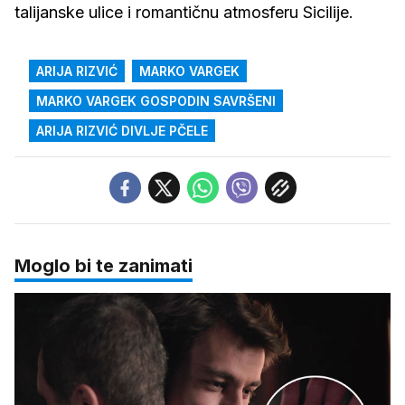
talijanske ulice i romantičnu atmosferu Sicilije.
ARIJA RIZVIĆ
MARKO VARGEK
MARKO VARGEK GOSPODIN SAVRŠENI
ARIJA RIZVIĆ DIVLJE PČELE
Moglo bi te zanimati