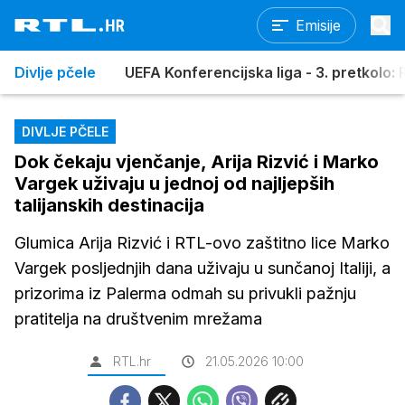
Emisije
Divlje pčele
UEFA Konferencijska liga - 3. pretkolo: R
DIVLJE PČELE
Dok čekaju vjenčanje, Arija Rizvić i Marko
Vargek uživaju u jednoj od najljepših
talijanskih destinacija
Glumica Arija Rizvić i RTL-ovo zaštitno lice Marko
Vargek posljednjih dana uživaju u sunčanoj Italiji, a
prizorima iz Palerma odmah su privukli pažnju
pratitelja na društvenim mrežama
RTL.hr
21.05.2026 10:00