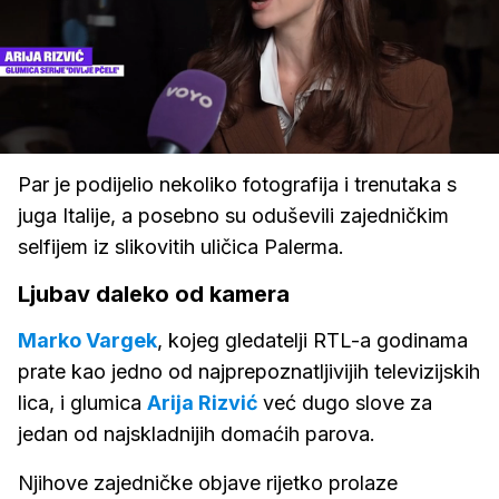
Loaded
:
47.07%
/
Upali
zvuk
Par je podijelio nekoliko fotografija i trenutaka s
juga Italije, a posebno su oduševili zajedničkim
selfijem iz slikovitih uličica Palerma.
Ljubav daleko od kamera
Marko Vargek
, kojeg gledatelji RTL-a godinama
prate kao jedno od najprepoznatljivijih televizijskih
lica, i glumica
Arija Rizvić
već dugo slove za
jedan od najskladnijih domaćih parova.
Njihove zajedničke objave rijetko prolaze