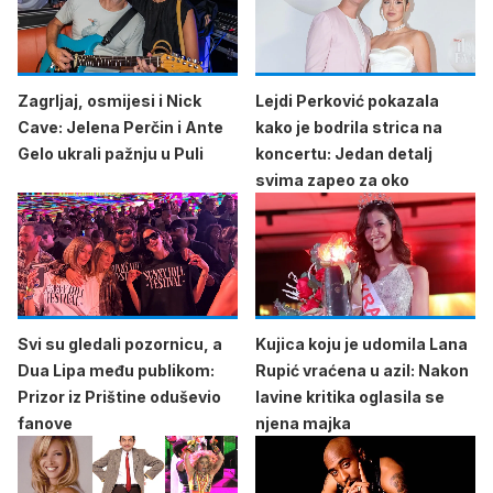
Zagrljaj, osmijesi i Nick
Lejdi Perković pokazala
Cave: Jelena Perčin i Ante
kako je bodrila strica na
Gelo ukrali pažnju u Puli
koncertu: Jedan detalj
svima zapeo za oko
Svi su gledali pozornicu, a
Kujica koju je udomila Lana
Dua Lipa među publikom:
Rupić vraćena u azil: Nakon
Prizor iz Prištine oduševio
lavine kritika oglasila se
fanove
njena majka