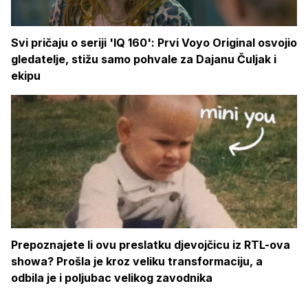
Svi pričaju o seriji 'IQ 160': Prvi Voyo Original osvojio
gledatelje, stižu samo pohvale za Dajanu Čuljak i
ekipu
Prepoznajete li ovu preslatku djevojčicu iz RTL-ova
showa? Prošla je kroz veliku transformaciju, a
odbila je i poljubac velikog zavodnika