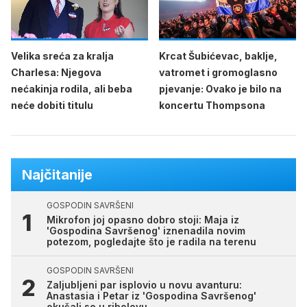
Velika sreća za kralja
Krcat Šubićevac, baklje,
Charlesa: Njegova
vatromet i gromoglasno
nećakinja rodila, ali beba
pjevanje: Ovako je bilo na
neće dobiti titulu
koncertu Thompsona
Najčitanije
GOSPODIN SAVRŠENI
Mikrofon joj opasno dobro stoji: Maja iz
'Gospodina Savršenog' iznenadila novim
potezom, pogledajte što je radila na terenu
GOSPODIN SAVRŠENI
Zaljubljeni par isplovio u novu avanturu:
Anastasia i Petar iz 'Gospodina Savršenog'
okušali se u ribolovu