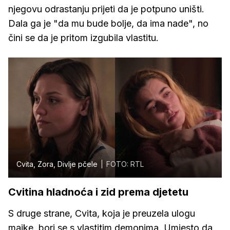
njegovu odrastanju prijeti da je potpuno uništi.
Dala ga je "da mu bude bolje, da ima nade", no
čini se da je pritom izgubila vlastitu.
Cvita, Zora, Divlje pčele
FOTO: RTL
Cvitina hladnoća i zid prema djetetu
S druge strane, Cvita, koja je preuzela ulogu
majke, bori se s vlastitim demonima. Umjesto da