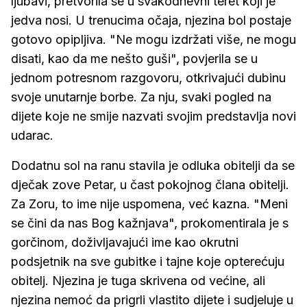
ljubavi, pretvorila se u svakodnevni teret koji je
jedva nosi. U trenucima očaja, njezina bol postaje
gotovo opipljiva. "Ne mogu izdržati više, ne mogu
disati, kao da me nešto guši", povjerila se u
jednom potresnom razgovoru, otkrivajući dubinu
svoje unutarnje borbe. Za nju, svaki pogled na
dijete koje ne smije nazvati svojim predstavlja novi
udarac.
Dodatnu sol na ranu stavila je odluka obitelji da se
dječak zove Petar, u čast pokojnog člana obitelji.
Za Zoru, to ime nije uspomena, već kazna. "Meni
se čini da nas Bog kažnjava", prokomentirala je s
gorčinom, doživljavajući ime kao okrutni
podsjetnik na sve gubitke i tajne koje opterećuju
obitelj. Njezina je tuga skrivena od većine, ali
njezina nemoć da prigrli vlastito dijete i sudjeluje u