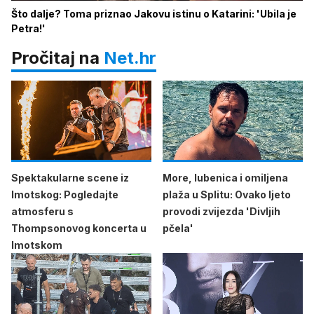
Što dalje? Toma priznao Jakovu istinu o Katarini: 'Ubila je
Petra!'
Pročitaj na
Net.hr
Spektakularne scene iz
More, lubenica i omiljena
Imotskog: Pogledajte
plaža u Splitu: Ovako ljeto
atmosferu s
provodi zvijezda 'Divljih
Thompsonovog koncerta u
pčela'
Imotskom