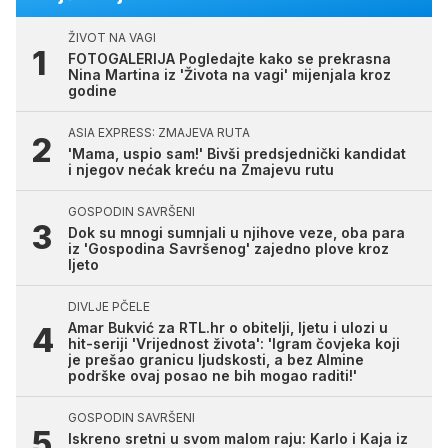
ŽIVOT NA VAGI
FOTOGALERIJA Pogledajte kako se prekrasna
Nina Martina iz 'Života na vagi' mijenjala kroz
godine
ASIA EXPRESS: ZMAJEVA RUTA
'Mama, uspio sam!' Bivši predsjednički kandidat
i njegov nećak kreću na Zmajevu rutu
GOSPODIN SAVRŠENI
Dok su mnogi sumnjali u njihove veze, oba para
iz 'Gospodina Savršenog' zajedno plove kroz
ljeto
DIVLJE PČELE
Amar Bukvić za RTL.hr o obitelji, ljetu i ulozi u
hit-seriji 'Vrijednost života': 'Igram čovjeka koji
je prešao granicu ljudskosti, a bez Almine
podrške ovaj posao ne bih mogao raditi!'
GOSPODIN SAVRŠENI
Iskreno sretni u svom malom raju: Karlo i Kaja iz