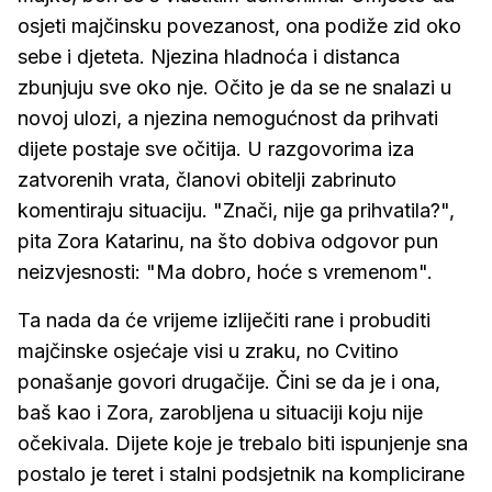
osjeti majčinsku povezanost, ona podiže zid oko
sebe i djeteta. Njezina hladnoća i distanca
zbunjuju sve oko nje. Očito je da se ne snalazi u
novoj ulozi, a njezina nemogućnost da prihvati
dijete postaje sve očitija. U razgovorima iza
zatvorenih vrata, članovi obitelji zabrinuto
komentiraju situaciju. "Znači, nije ga prihvatila?",
pita Zora Katarinu, na što dobiva odgovor pun
neizvjesnosti: "Ma dobro, hoće s vremenom".
Ta nada da će vrijeme izliječiti rane i probuditi
majčinske osjećaje visi u zraku, no Cvitino
ponašanje govori drugačije. Čini se da je i ona,
baš kao i Zora, zarobljena u situaciji koju nije
očekivala. Dijete koje je trebalo biti ispunjenje sna
postalo je teret i stalni podsjetnik na komplicirane