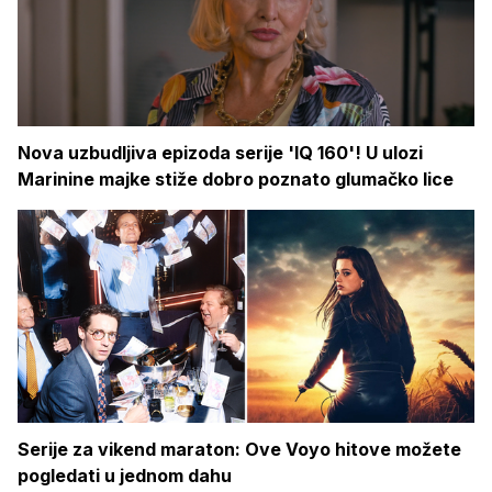
Nova uzbudljiva epizoda serije 'IQ 160'! U ulozi
Marinine majke stiže dobro poznato glumačko lice
Serije za vikend maraton: Ove Voyo hitove možete
pogledati u jednom dahu