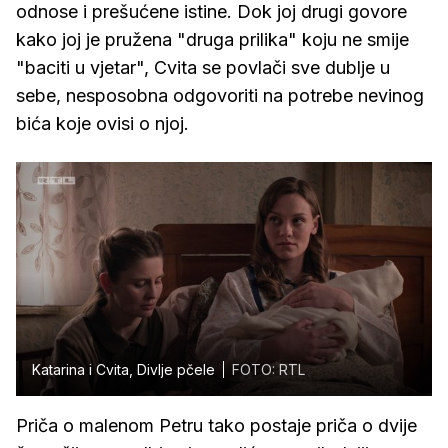
odnose i prešućene istine. Dok joj drugi govore
kako joj je pružena "druga prilika" koju ne smije
"baciti u vjetar", Cvita se povlači sve dublje u
sebe, nesposobna odgovoriti na potrebe nevinog
bića koje ovisi o njoj.
Katarina i Cvita, Divlje pčele
FOTO: RTL
Priča o malenom Petru tako postaje priča o dvije