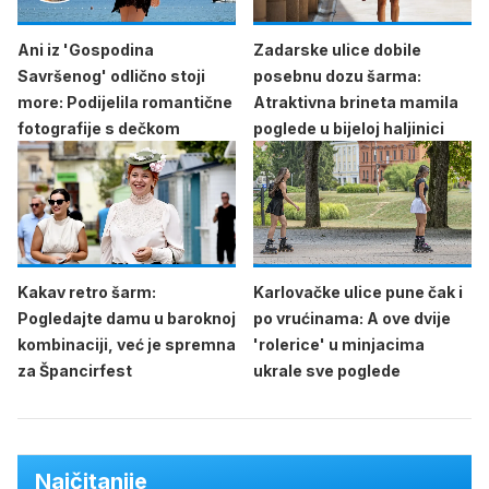
Ani iz 'Gospodina
Zadarske ulice dobile
Savršenog' odlično stoji
posebnu dozu šarma:
more: Podijelila romantične
Atraktivna brineta mamila
fotografije s dečkom
poglede u bijeloj haljinici
Kakav retro šarm:
Karlovačke ulice pune čak i
Pogledajte damu u baroknoj
po vrućinama: A ove dvije
kombinaciji, već je spremna
'rolerice' u minjacima
za Špancirfest
ukrale sve poglede
Najčitanije