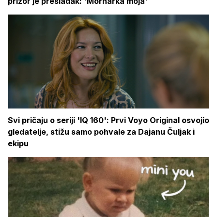
prizor je presladak: 'Mornarka moja'
Svi pričaju o seriji 'IQ 160': Prvi Voyo Original osvojio
gledatelje, stižu samo pohvale za Dajanu Čuljak i
ekipu