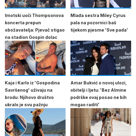
Imotski uoči Thompsonova
Mlađa sestra Miley Cyrus
koncerta prepun
pala na pozornici baš
obožavatelja: Pjevač stigao
tijekom pjesme 'Sve pada'
na stadion Gospin dolac
Kaja i Karlo iz 'Gospodina
Amar Bukvić o novoj ulozi,
Savršenog' uživaju na
obitelji i ljetu: 'Bez Almine
brodu: Njihovo društvo
podrške ovaj posao ne bih
ukralo je svu pažnju
mogao raditi'