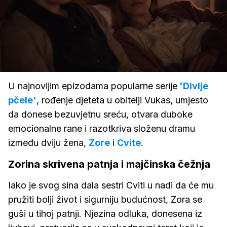
Loaded
:
100.00%
/
Upali
zvuk
U najnovijim epizodama popularne serije
'Divlje
pčele'
, rođenje djeteta u obitelji Vukas, umjesto
da donese bezuvjetnu sreću, otvara duboke
emocionalne rane i razotkriva složenu dramu
između dviju žena,
Zore
i
Cvite
.
Zorina skrivena patnja i majčinska čežnja
Iako je svog sina dala sestri Cviti u nadi da će mu
pružiti bolji život i sigurniju budućnost, Zora se
guši u tihoj patnji. Njezina odluka, donesena iz