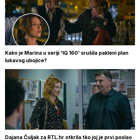
Kako je Marina u seriji 'IQ 160' srušila pakleni plan
lukavog ubojice?
Dajana Čuljak za RTL.hr otkrila tko joj je prvi poslao