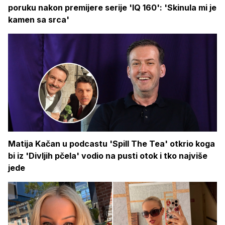
poruku nakon premijere serije 'IQ 160': 'Skinula mi je
kamen sa srca'
Matija Kačan u podcastu 'Spill The Tea' otkrio koga
bi iz 'Divljih pčela' vodio na pusti otok i tko najviše
jede