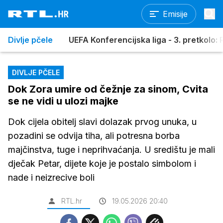
Emisije
Divlje pčele
UEFA Konferencijska liga - 3. pretkolo: R
DIVLJE PČELE
Dok Zora umire od čežnje za sinom, Cvita
se ne vidi u ulozi majke
Dok cijela obitelj slavi dolazak prvog unuka, u
pozadini se odvija tiha, ali potresna borba
majčinstva, tuge i neprihvaćanja. U središtu je mali
dječak Petar, dijete koje je postalo simbolom i
nade i neizrecive boli
RTL.hr
19.05.2026 20:40