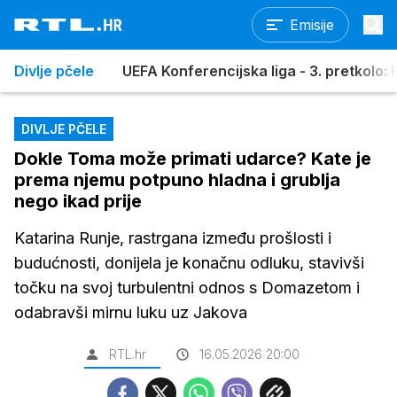
Emisije
Divlje pčele
UEFA Konferencijska liga - 3. pretkolo: R
DIVLJE PČELE
Dokle Toma može primati udarce? Kate je
prema njemu potpuno hladna i grublja
nego ikad prije
Katarina Runje, rastrgana između prošlosti i
budućnosti, donijela je konačnu odluku, stavivši
točku na svoj turbulentni odnos s Domazetom i
odabravši mirnu luku uz Jakova
RTL.hr
16.05.2026 20:00