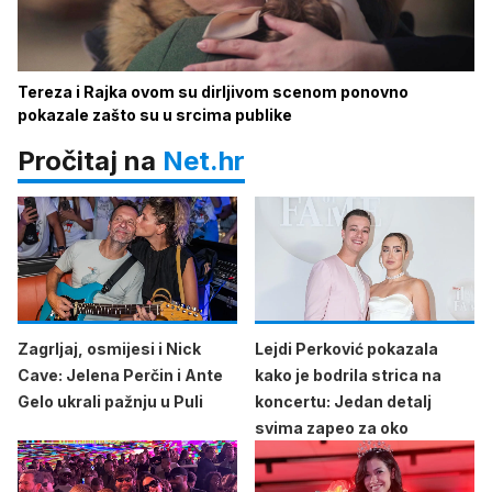
Tereza i Rajka ovom su dirljivom scenom ponovno
pokazale zašto su u srcima publike
Pročitaj na
Net.hr
Zagrljaj, osmijesi i Nick
Lejdi Perković pokazala
Cave: Jelena Perčin i Ante
kako je bodrila strica na
Gelo ukrali pažnju u Puli
koncertu: Jedan detalj
svima zapeo za oko