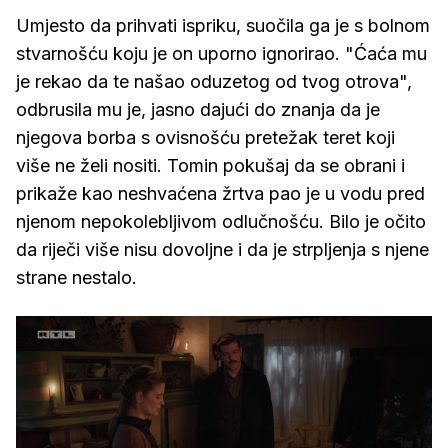
Umjesto da prihvati ispriku, suočila ga je s bolnom
stvarnošću koju je on uporno ignorirao. "Ćaća mu
je rekao da te našao oduzetog od tvog otrova",
odbrusila mu je, jasno dajući do znanja da je
njegova borba s ovisnošću pretežak teret koji
više ne želi nositi. Tomin pokušaj da se obrani i
prikaže kao neshvaćena žrtva pao je u vodu pred
njenom nepokolebljivom odlučnošću. Bilo je očito
da riječi više nisu dovoljne i da je strpljenja s njene
strane nestalo.