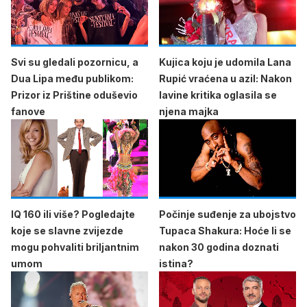
Svi su gledali pozornicu, a
Kujica koju je udomila Lana
Dua Lipa među publikom:
Rupić vraćena u azil: Nakon
Prizor iz Prištine oduševio
lavine kritika oglasila se
fanove
njena majka
IQ 160 ili više? Pogledajte
Počinje suđenje za ubojstvo
koje se slavne zvijezde
Tupaca Shakura: Hoće li se
mogu pohvaliti briljantnim
nakon 30 godina doznati
umom
istina?