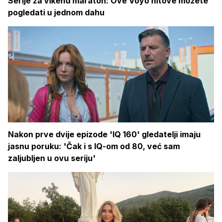
Serije za vikend maraton: Ove Voyo hitove možete
pogledati u jednom dahu
Nakon prve dvije epizode 'IQ 160' gledatelji imaju
jasnu poruku: 'Čak i s IQ-om od 80, već sam
zaljubljen u ovu seriju'