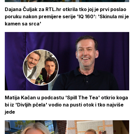
Dajana Čuljak za RTL.hr otkrila tko joj je prvi poslao
poruku nakon premijere serije 'IQ 160': 'Skinula mi je
kamen sa srca'
Matija Kačan u podcastu 'Spill The Tea' otkrio koga
bi iz 'Divljih pčela' vodio na pusti otok i tko najviše
jede