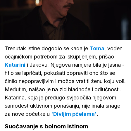
Loaded
:
100.00%
/
Upali
zvuk
Trenutak istine dogodio se kada je
Toma
, vođen
očajničkom potrebom za iskupljenjem, prišao
Katarini
i Jakovu. Njegova namjera bila je jasna -
htio se ispričati, pokušati popraviti ono što se
činilo nepopravljivim i možda vratiti ženu koju voli.
Međutim, naišao je na zid hladnoće i odlučnosti.
Katarina, koja je predugo svjedočila njegovom
samodestruktivnom ponašanju, nije imala snage
za nove početke u
'Divljim pčelama'
.
Suočavanje s bolnom istinom