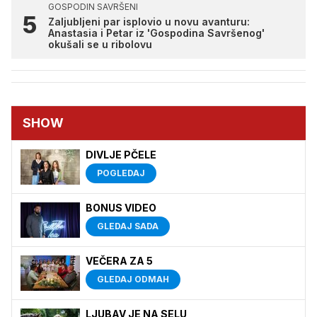
GOSPODIN SAVRŠENI
Zaljubljeni par isplovio u novu avanturu:
Anastasia i Petar iz 'Gospodina Savršenog'
okušali se u ribolovu
SHOW
DIVLJE PČELE
POGLEDAJ
BONUS VIDEO
GLEDAJ SADA
VEČERA ZA 5
GLEDAJ ODMAH
LJUBAV JE NA SELU