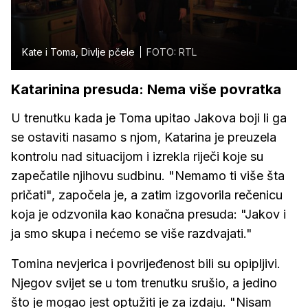
Kate i Toma, Divlje pčele
FOTO: RTL
Katarinina presuda: Nema više povratka
U trenutku kada je Toma upitao Jakova boji li ga
se ostaviti nasamo s njom, Katarina je preuzela
kontrolu nad situacijom i izrekla riječi koje su
zapečatile njihovu sudbinu. "Nemamo ti više šta
pričati", započela je, a zatim izgovorila rečenicu
koja je odzvonila kao konačna presuda: "Jakov i
ja smo skupa i nećemo se više razdvajati."
Tomina nevjerica i povrijeđenost bili su opipljivi.
Njegov svijet se u tom trenutku srušio, a jedino
što je mogao jest optužiti je za izdaju. "Nisam