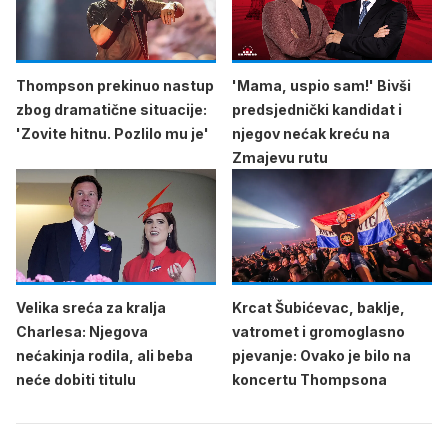
Thompson prekinuo nastup
'Mama, uspio sam!' Bivši
zbog dramatične situacije:
predsjednički kandidat i
'Zovite hitnu. Pozlilo mu je'
njegov nećak kreću na
Zmajevu rutu
Velika sreća za kralja
Krcat Šubićevac, baklje,
Charlesa: Njegova
vatromet i gromoglasno
nećakinja rodila, ali beba
pjevanje: Ovako je bilo na
neće dobiti titulu
koncertu Thompsona