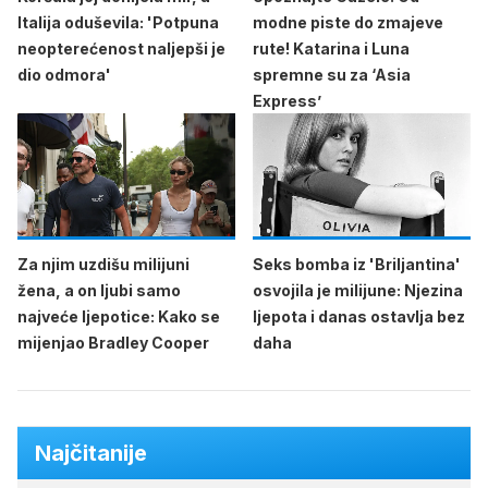
Italija oduševila: 'Potpuna
modne piste do zmajeve
neopterećenost naljepši je
rute! Katarina i Luna
dio odmora'
spremne su za ‘Asia
Express’
Za njim uzdišu milijuni
Seks bomba iz 'Briljantina'
žena, a on ljubi samo
osvojila je milijune: Njezina
najveće ljepotice: Kako se
ljepota i danas ostavlja bez
mijenjao Bradley Cooper
daha
Najčitanije