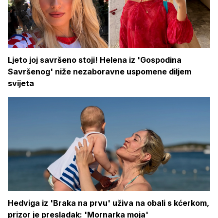
Ljeto joj savršeno stoji! Helena iz 'Gospodina
Savršenog' niže nezaboravne uspomene diljem
svijeta
Hedviga iz 'Braka na prvu' uživa na obali s kćerkom,
prizor je presladak: 'Mornarka moja'