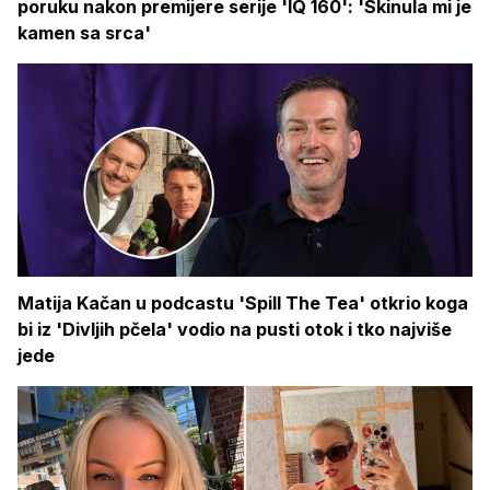
poruku nakon premijere serije 'IQ 160': 'Skinula mi je
kamen sa srca'
Matija Kačan u podcastu 'Spill The Tea' otkrio koga
bi iz 'Divljih pčela' vodio na pusti otok i tko najviše
jede