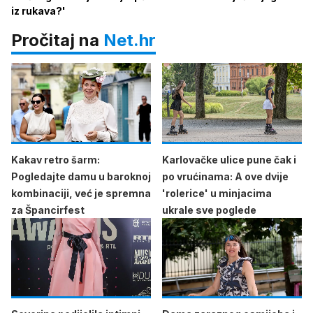
iz rukava?'
Pročitaj na
Net.hr
Kakav retro šarm:
Karlovačke ulice pune čak i
Pogledajte damu u baroknoj
po vrućinama: A ove dvije
kombinaciji, već je spremna
'rolerice' u minjacima
za Špancirfest
ukrale sve poglede