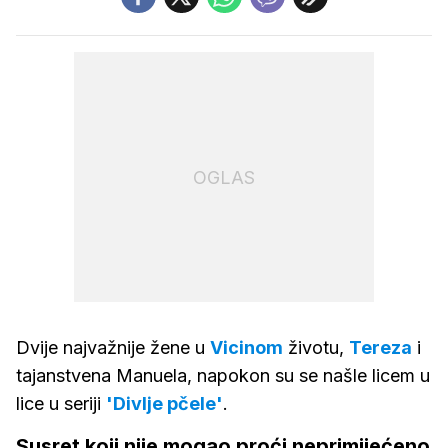
OGLAS
Dvije najvažnije žene u
Vicinom
životu,
Tereza
i
tajanstvena Manuela, napokon su se našle licem u
lice u seriji
'Divlje pčele'
.
Susret koji nije mogao proći neprimijećeno