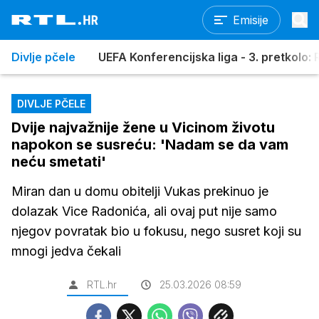
Emisije
Divlje pčele
UEFA Konferencijska liga - 3. pretkolo: R
DIVLJE PČELE
Dvije najvažnije žene u Vicinom životu
napokon se susreću: 'Nadam se da vam
neću smetati'
Miran dan u domu obitelji Vukas prekinuo je
dolazak Vice Radonića, ali ovaj put nije samo
njegov povratak bio u fokusu, nego susret koji su
mnogi jedva čekali
RTL.hr
25.03.2026 08:59