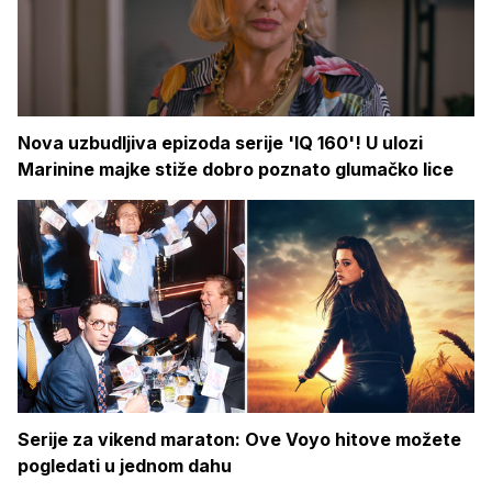
Nova uzbudljiva epizoda serije 'IQ 160'! U ulozi
Marinine majke stiže dobro poznato glumačko lice
Serije za vikend maraton: Ove Voyo hitove možete
pogledati u jednom dahu