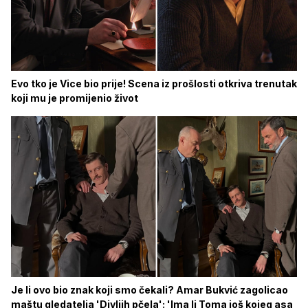
Evo tko je Vice bio prije! Scena iz prošlosti otkriva trenutak
koji mu je promijenio život
Je li ovo bio znak koji smo čekali? Amar Bukvić zagolicao
maštu gledatelja 'Divljih pčela': 'Ima li Toma još kojeg asa