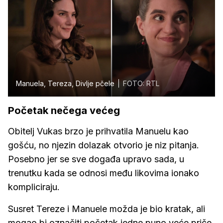
Manuela, Tereza, Divlje pčele
FOTO: RTL
Početak nečega većeg
Obitelj Vukas brzo je prihvatila Manuelu kao
gošću, no njezin dolazak otvorio je niz pitanja.
Posebno jer se sve događa upravo sada, u
trenutku kada se odnosi među likovima ionako
kompliciraju.
Susret Tereze i Manuele možda je bio kratak, ali
mogao bi označiti početak jedne puno veće priče.