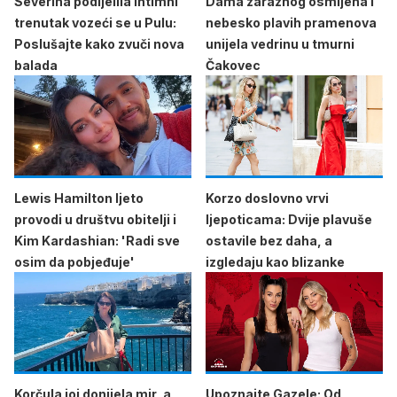
Severina podijelila intimni
Dama zaraznog osmijeha i
trenutak vozeći se u Pulu:
nebesko plavih pramenova
Poslušajte kako zvuči nova
unijela vedrinu u tmurni
balada
Čakovec
Lewis Hamilton ljeto
Korzo doslovno vrvi
provodi u društvu obitelji i
ljepoticama: Dvije plavuše
Kim Kardashian: 'Radi sve
ostavile bez daha, a
osim da pobjeđuje'
izgledaju kao blizanke
Korčula joj donijela mir, a
Upoznajte Gazele: Od