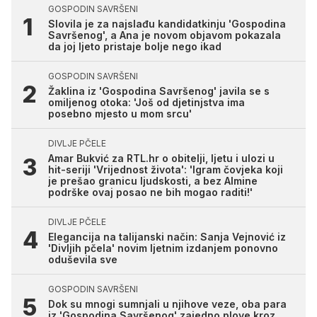
GOSPODIN SAVRŠENI
Slovila je za najslađu kandidatkinju 'Gospodina
Savršenog', a Ana je novom objavom pokazala
da joj ljeto pristaje bolje nego ikad
GOSPODIN SAVRŠENI
Žaklina iz 'Gospodina Savršenog' javila se s
omiljenog otoka: 'Još od djetinjstva ima
posebno mjesto u mom srcu'
DIVLJE PČELE
Amar Bukvić za RTL.hr o obitelji, ljetu i ulozi u
hit-seriji 'Vrijednost života': 'Igram čovjeka koji
je prešao granicu ljudskosti, a bez Almine
podrške ovaj posao ne bih mogao raditi!'
DIVLJE PČELE
Elegancija na talijanski način: Sanja Vejnović iz
'Divljih pčela' novim ljetnim izdanjem ponovno
oduševila sve
GOSPODIN SAVRŠENI
Dok su mnogi sumnjali u njihove veze, oba para
iz 'Gospodina Savršenog' zajedno plove kroz