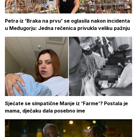
Petra iz 'Braka na prvu' se oglasila nakon incidenta
u Međugorju: Jedna rečenica privukla veliku pažnju
Sjećate se simpatične Manje iz 'Farme'? Postala je
mama, dječaku dala posebno ime