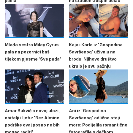
pčela'
na stadion Gospin dolac
Mlađa sestra Miley Cyrus
Kaja i Karlo iz 'Gospodina
pala na pozornici baš
Savršenog' uživaju na
tijekom pjesme 'Sve pada'
brodu: Njihovo društvo
ukralo je svu pažnju
Amar Bukvić o novoj ulozi,
Ani iz 'Gospodina
obitelji i ljetu: 'Bez Almine
Savršenog' odlično stoji
podrške ovaj posao ne bih
more: Podijelila romantične
mogao raditi'
fotografije s dečkom