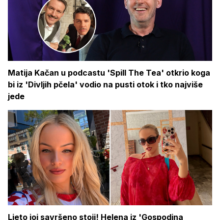
Matija Kačan u podcastu 'Spill The Tea' otkrio koga
bi iz 'Divljih pčela' vodio na pusti otok i tko najviše
jede
Ljeto joj savršeno stoji! Helena iz 'Gospodina