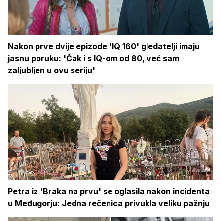
Nakon prve dvije epizode 'IQ 160' gledatelji imaju
jasnu poruku: 'Čak i s IQ-om od 80, već sam
zaljubljen u ovu seriju'
Petra iz 'Braka na prvu' se oglasila nakon incidenta
u Međugorju: Jedna rečenica privukla veliku pažnju