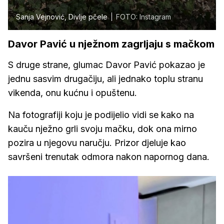
Sanja Vejnović, Divlje pčele
FOTO: Instagram
Davor Pavić u nježnom zagrljaju s mačkom
S druge strane, glumac Davor Pavić pokazao je
jednu sasvim drugačiju, ali jednako toplu stranu
vikenda, onu kućnu i opuštenu.
Na fotografiji koju je podijelio vidi se kako na
kauču nježno grli svoju mačku, dok ona mirno
pozira u njegovu naručju. Prizor djeluje kao
savršeni trenutak odmora nakon napornog dana.