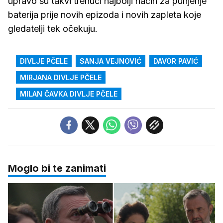
upravo su takvi trenuci najbolji način za punjenje
baterija prije novih epizoda i novih zapleta koje
gledatelji tek očekuju.
DIVLJE PČELE
SANJA VEJNOVIĆ
DAVOR PAVIĆ
MIRJANA DIVLJE PČELE
MILAN ČAVKA DIVLJE PČELE
Moglo bi te zanimati