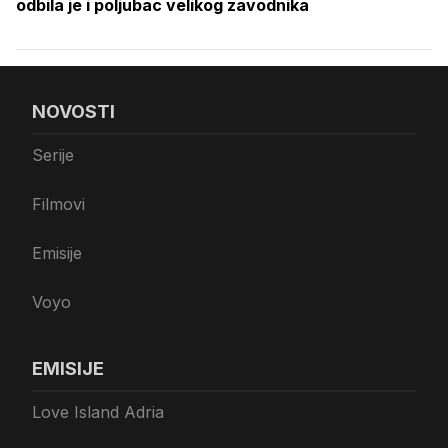
odbila je i poljubac velikog zavodnika
NOVOSTI
Serije
Filmovi
Emisije
Voyo
EMISIJE
Love Island Adria