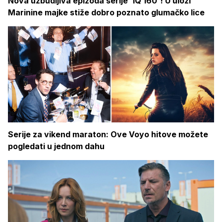
Nova uzbudljiva epizoda serije 'IQ 160'! U ulozi
Marinine majke stiže dobro poznato glumačko lice
Serije za vikend maraton: Ove Voyo hitove možete
pogledati u jednom dahu