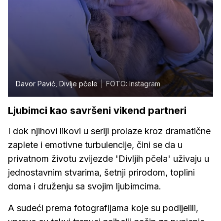
Davor Pavić, Divlje pčele
FOTO: Instagram
Ljubimci kao savršeni vikend partneri
I dok njihovi likovi u seriji prolaze kroz dramatične
zaplete i emotivne turbulencije, čini se da u
privatnom životu zvijezde 'Divljih pčela' uživaju u
jednostavnim stvarima, šetnji prirodom, toplini
doma i druženju sa svojim ljubimcima.
A sudeći prema fotografijama koje su podijelili,