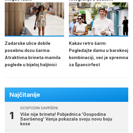
Zadarske ulice dobile
Kakav retro šarm:
posebnu dozu šarma:
Pogledajte damu u baroknoj
Atraktivna brineta mamila
kombinaciji, već je spremna
poglede u bijeloj haljinici
za Špancirfest
Najčitanije
GOSPODIN SAVRŠENI
Više nije brineta! Pobjednica 'Gospodina
Savršenog' Vanja pokazala svoju novu boju
kose