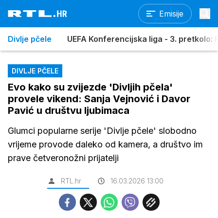
Emisije
Divlje pčele
UEFA Konferencijska liga - 3. pretkolo: R
DIVLJE PČELE
Evo kako su zvijezde 'Divljih pčela'
provele vikend: Sanja Vejnović i Davor
Pavić u društvu ljubimaca
Glumci popularne serije 'Divlje pčele' slobodno
vrijeme provode daleko od kamera, a društvo im
prave četveronožni prijatelji
RTL.hr
16.03.2026 13:00