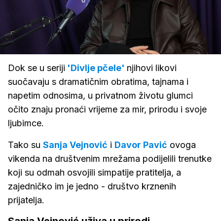
Loaded
:
2.08%
/
Upali
zvuk
Dok se u seriji
'Divlje pčele'
njihovi likovi
suočavaju s dramatičnim obratima, tajnama i
napetim odnosima, u privatnom životu glumci
očito znaju pronaći vrijeme za mir, prirodu i svoje
ljubimce.
Tako su
Sanja Vejnović
i
Davor Pavić
ovoga
vikenda na društvenim mrežama podijelili trenutke
koji su odmah osvojili simpatije pratitelja, a
zajedničko im je jedno - društvo krznenih
prijatelja.