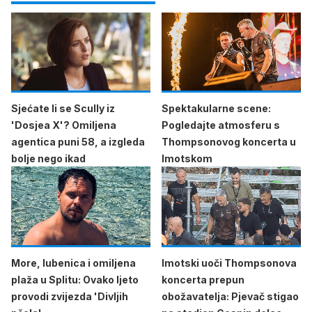
Sjećate li se Scully iz
Spektakularne scene:
'Dosjea X'? Omiljena
Pogledajte atmosferu s
agentica puni 58, a izgleda
Thompsonovog koncerta u
bolje nego ikad
Imotskom
More, lubenica i omiljena
Imotski uoči Thompsonova
plaža u Splitu: Ovako ljeto
koncerta prepun
provodi zvijezda 'Divljih
obožavatelja: Pjevač stigao