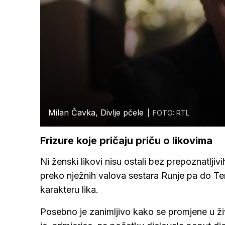
Milan Čavka, Divlje pčele
FOTO: RTL
Frizure koje pričaju priču o likovima
Ni ženski likovi nisu ostali bez prepoznatljiv
preko nježnih valova sestara Runje pa do Tere
karakteru lika.
Posebno je zanimljivo kako se promjene u živ