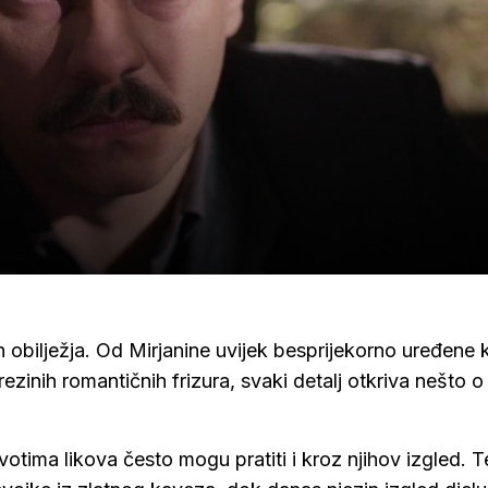
ih obilježja. Od Mirjanine uvijek besprijekorno uređene 
zinih romantičnih frizura, svaki detalj otkriva nešto o
otima likova često mogu pratiti i kroz njihov izgled. 