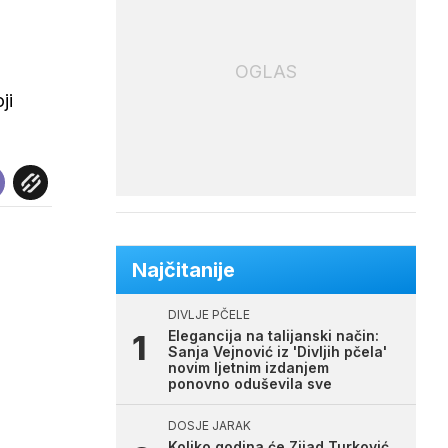
OGLAS
ji
Najčitanije
DIVLJE PČELE
Elegancija na talijanski način:
Sanja Vejnović iz 'Divljih pčela'
novim ljetnim izdanjem
ponovno oduševila sve
DOSJE JARAK
Koliko godina će Zijad Turković