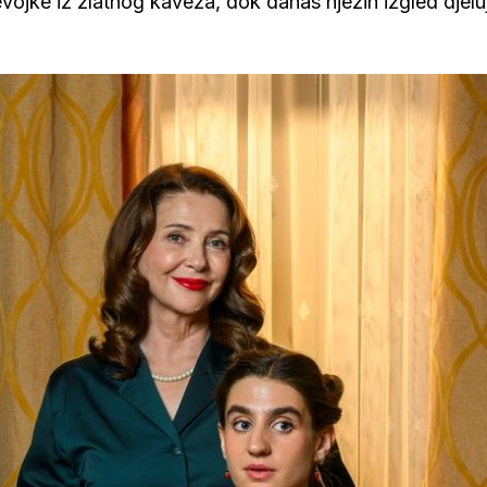
evojke iz zlatnog kaveza, dok danas njezin izgled djelu