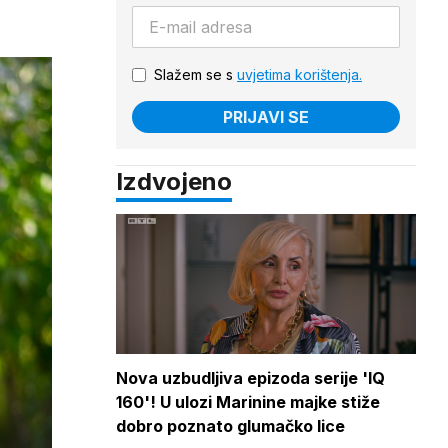
Slažem se s
uvjetima korištenja.
PRIJAVI SE
Izdvojeno
Nova uzbudljiva epizoda serije 'IQ
160'! U ulozi Marinine majke stiže
dobro poznato glumačko lice