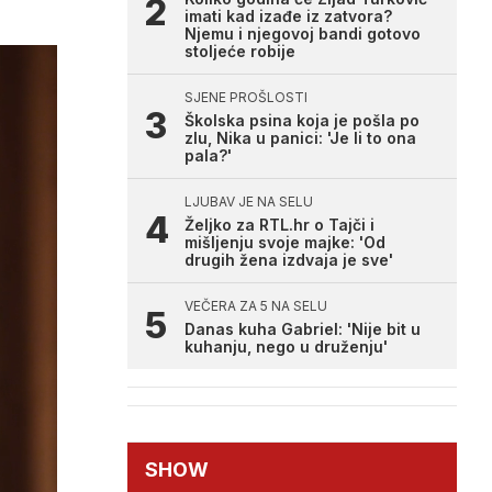
imati kad izađe iz zatvora?
Njemu i njegovoj bandi gotovo
stoljeće robije
SJENE PROŠLOSTI
Školska psina koja je pošla po
zlu, Nika u panici: 'Je li to ona
pala?'
LJUBAV JE NA SELU
Željko za RTL.hr o Tajči i
mišljenju svoje majke: 'Od
drugih žena izdvaja je sve'
VEČERA ZA 5 NA SELU
Danas kuha Gabriel: 'Nije bit u
kuhanju, nego u druženju'
SHOW