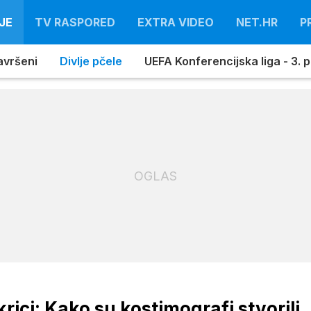
JE
TV RASPORED
EXTRA VIDEO
NET.HR
P
avršeni
Divlje pčele
UEFA Konferencijska liga - 3. pr
OGLAS
krici: Kako su kostimografi stvorili