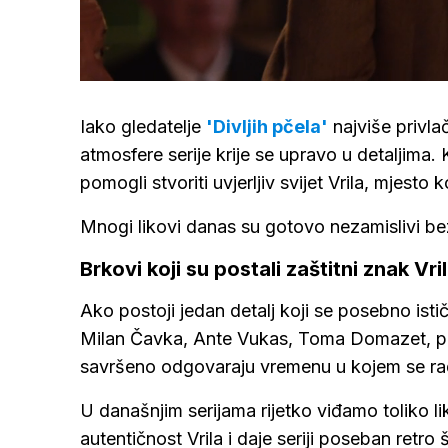
Loaded
:
56.86%
/
Upali
zvuk
Iako gledatelje
'Divljih pčela'
najviše privlač
atmosfere serije krije se upravo u detaljima. 
pomogli stvoriti uvjerljiv svijet Vrila, mjest
Mnogi likovi danas su gotovo nezamislivi be
Brkovi koji su postali zaštitni znak Vri
Ako postoji jedan detalj koji se posebno ist
Milan Čavka, Ante Vukas, Toma Domazet, pa č
savršeno odgovaraju vremenu u kojem se rad
U današnjim serijama rijetko viđamo toliko l
autentičnost Vrila i daje seriji poseban retro 