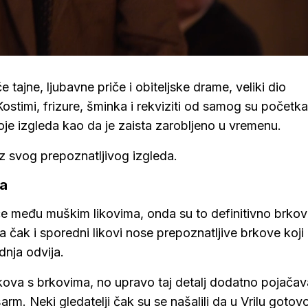
e tajne, ljubavne priče i obiteljske drame, veliki dio
Kostimi, frizure, šminka i rekviziti od samog su početka
o koje izgleda kao da je zaista zarobljeno u vremenu.
z svog prepoznatljivog izgleda.
la
iče među muškim likovima, onda su to definitivno brkovi
ak i sporedni likovi nose prepoznatljive brkove koji
nja odvija.
ikova s brkovima, no upravo taj detalj dodatno pojačav
šarm. Neki gledatelji čak su se našalili da u Vrilu gotov