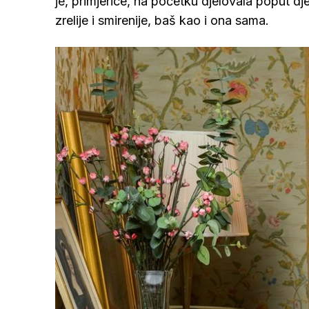
je, primjerice, na početku djelovala poput dj
zrelije i smirenije, baš kao i ona sama.