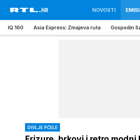
NOVOSTI
EMISI
IQ 160
Asia Express: Zmajeva ruta
Gospodin S
DIVLJE PČELE
Frizure, brkovi i retro modni 