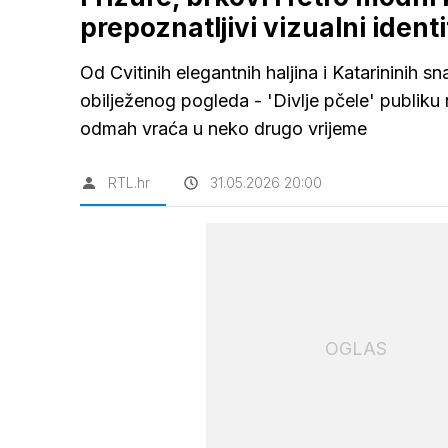
prepoznatljivi vizualni identi
Od Cvitinih elegantnih haljina i Katarininih 
obilježenog pogleda - 'Divlje pčele' publiku 
odmah vraća u neko drugo vrijeme
RTL.hr
31.05.2026 20:00
OGLAS