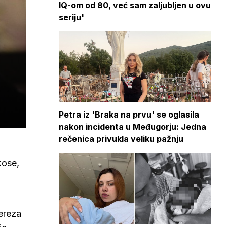
IQ-om od 80, već sam zaljubljen u ovu
seriju'
Petra iz 'Braka na prvu' se oglasila
nakon incidenta u Međugorju: Jedna
rečenica privukla veliku pažnju
kose,
Tereza