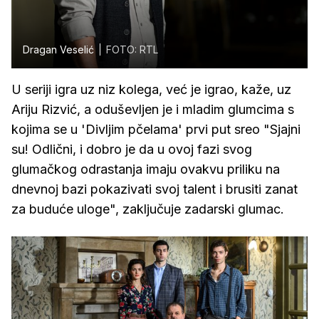
Dragan Veselić
FOTO: RTL
U seriji igra uz niz kolega, već je igrao, kaže, uz
Ariju Rizvić, a oduševljen je i mladim glumcima s
kojima se u 'Divljim pčelama' prvi put sreo "Sjajni
su! Odlični, i dobro je da u ovoj fazi svog
glumačkog odrastanja imaju ovakvu priliku na
dnevnoj bazi pokazivati svoj talent i brusiti zanat
za buduće uloge", zaključuje zadarski glumac.