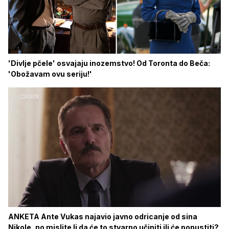
'Divlje pčele' osvajaju inozemstvo! Od Toronta do Beča:
'Obožavam ovu seriju!'
ANKETA Ante Vukas najavio javno odricanje od sina
Nikole, no mislite li da će to stvarno učiniti ili će popustiti?