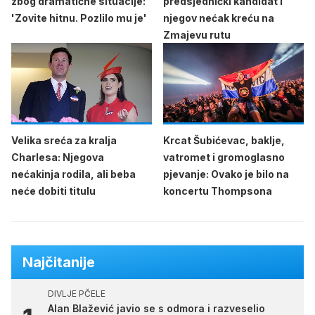
zbog dramatične situacije:
predsjednički kandidat i
'Zovite hitnu. Pozlilo mu je'
njegov nećak kreću na
Zmajevu rutu
Velika sreća za kralja
Krcat Šubićevac, baklje,
Charlesa: Njegova
vatromet i gromoglasno
nećakinja rodila, ali beba
pjevanje: Ovako je bilo na
neće dobiti titulu
koncertu Thompsona
Najčitanije
DIVLJE PČELE
Alan Blažević javio se s odmora i razveselio