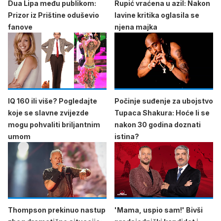
Dua Lipa među publikom:
Rupić vraćena u azil: Nakon
Prizor iz Prištine oduševio
lavine kritika oglasila se
fanove
njena majka
IQ 160 ili više? Pogledajte
Počinje suđenje za ubojstvo
koje se slavne zvijezde
Tupaca Shakura: Hoće li se
mogu pohvaliti briljantnim
nakon 30 godina doznati
umom
istina?
Thompson prekinuo nastup
'Mama, uspio sam!' Bivši