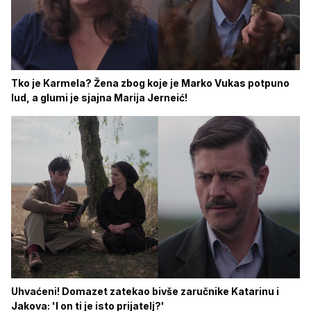
Tko je Karmela? Žena zbog koje je Marko Vukas potpuno
lud, a glumi je sjajna Marija Jerneić!
Uhvaćeni! Domazet zatekao bivše zaručnike Katarinu i
Jakova: 'I on ti je isto prijatelj?'