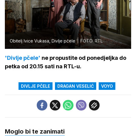
Obitelj Ivice Vukasa, Divlje pčele
FOTO: RTL
'Divlje pčele'
ne propustite od ponedjeljka do
petka od 20.15 sati na RTL-u.
DIVLJE PČELE
DRAGAN VESELIĆ
VOYO
Moglo bi te zanimati