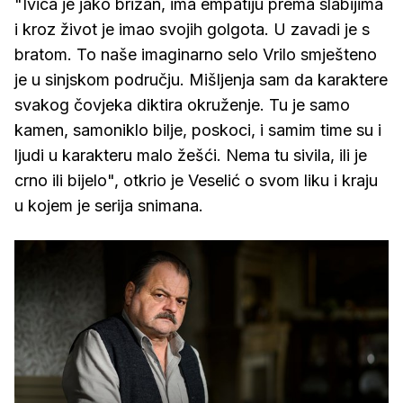
"Ivica je jako brižan, ima empatiju prema slabijima
i kroz život je imao svojih golgota. U zavadi je s
bratom. To naše imaginarno selo Vrilo smješteno
je u sinjskom području. Mišljenja sam da karaktere
svakog čovjeka diktira okruženje. Tu je samo
kamen, samoniklo bilje, poskoci, i samim time su i
ljudi u karakteru malo žešći. Nema tu sivila, ili je
crno ili bijelo", otkrio je Veselić o svom liku i kraju
u kojem je serija snimana.