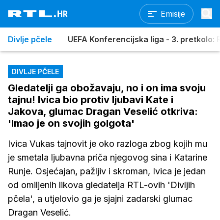
Emisije
Divlje pčele
UEFA Konferencijska liga - 3. pretkolo: R
DIVLJE PČELE
Gledatelji ga obožavaju, no i on ima svoju
tajnu! Ivica bio protiv ljubavi Kate i
Jakova, glumac Dragan Veselić otkriva:
'Imao je on svojih golgota'
Ivica Vukas tajnovit je oko razloga zbog kojih mu
je smetala ljubavna priča njegovog sina i Katarine
Runje. Osjećajan, pažljiv i skroman, Ivica je jedan
od omiljenih likova gledatelja RTL-ovih 'Divljih
pčela', a utjelovio ga je sjajni zadarski glumac
Dragan Veselić.