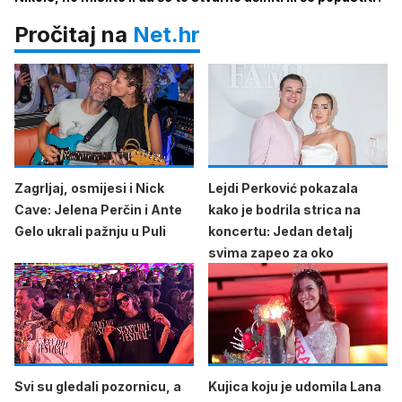
Pročitaj na
Net.hr
Zagrljaj, osmijesi i Nick
Lejdi Perković pokazala
Cave: Jelena Perčin i Ante
kako je bodrila strica na
Gelo ukrali pažnju u Puli
koncertu: Jedan detalj
svima zapeo za oko
Svi su gledali pozornicu, a
Kujica koju je udomila Lana