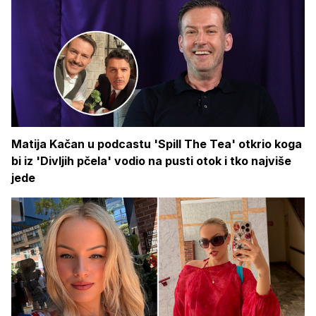
Matija Kačan u podcastu 'Spill The Tea' otkrio koga
bi iz 'Divljih pčela' vodio na pusti otok i tko najviše
jede