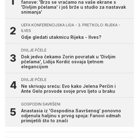
fanove: 'Brzo se vraćamo na vaše ekrane s
'Divljim pčelama' i još brže u studio za nastavak
snimanja'
UEFA KONFERENCIJSKA LIGA - 3. PRETKOLO: RIJEKA -
ILVES
Gdje gledati utakmicu Rijeka - Ilves?
DIVLJE PČELE
Dok jedva čekamo Zorin povratak u 'Divljim
pčelama', Lidija Kordić osvaja ljetnom
elegancijom
DIVLJE PČELE
Ne skrivaju sreću: Evo kako Jelena Perčin i
Ante Gelo provode svoje prvo ljeto u braku
GOSPODIN SAVRŠENI
Anastasia iz 'Gospodina Savršenog' ponovno
odjenula haljinu s prvog spoja: Fanovi odmah
primijetili što to znači