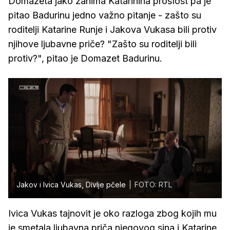
Domazeta jako zanima Katarinina prošlost pa je
pitao Badurinu jedno važno pitanje - zašto su
roditelji Katarine Runje i Jakova Vukasa bili protiv
njihove ljubavne priče? "Zašto su roditelji bili
protiv?", pitao je Domazet Badurinu.
Jakov i Ivica Vukas, Divlje pčele
FOTO: RTL
Ivica Vukas tajnovit je oko razloga zbog kojih mu
je smetala ljubavna priča njegovog sina i Katarine