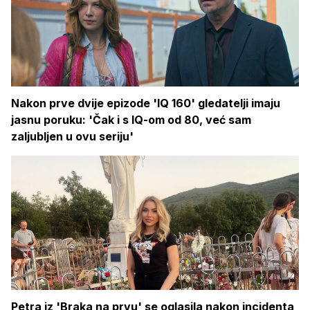
Nakon prve dvije epizode 'IQ 160' gledatelji imaju
jasnu poruku: 'Čak i s IQ-om od 80, već sam
zaljubljen u ovu seriju'
Petra iz 'Braka na prvu' se oglasila nakon incidenta