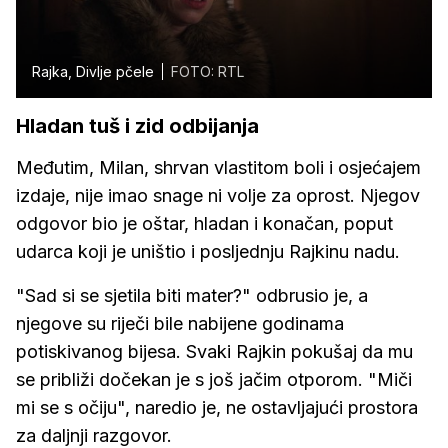
Rajka, Divlje pčele
FOTO: RTL
Hladan tuš i zid odbijanja
Međutim, Milan, shrvan vlastitom boli i osjećajem
izdaje, nije imao snage ni volje za oprost. Njegov
odgovor bio je oštar, hladan i konačan, poput
udarca koji je uništio i posljednju Rajkinu nadu.
"Sad si se sjetila biti mater?" odbrusio je, a
njegove su riječi bile nabijene godinama
potiskivanog bijesa. Svaki Rajkin pokušaj da mu
se približi dočekan je s još jačim otporom. "Miči
mi se s očiju", naredio je, ne ostavljajući prostora
za daljnji razgovor.