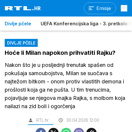
Emisije
Divlje pčele
UEFA Konferencijska liga - 3. pretkolo: R
DIVLJE PČELE
Hoće li Milan napokon prihvatiti Rajku?
Nakon što je u posljednji trenutak spašen od
pokušaja samoubojstva, Milan se suočava s
najtežom bitkom - onom protiv vlastitih demona i
prošlosti koja ga ne pušta. U tim trenucima,
pojavljuje se njegova majka Rajka, s molbom koja
nailazi na zid boli i ogorčenja
RTL.hr
30.04.2026 12:00