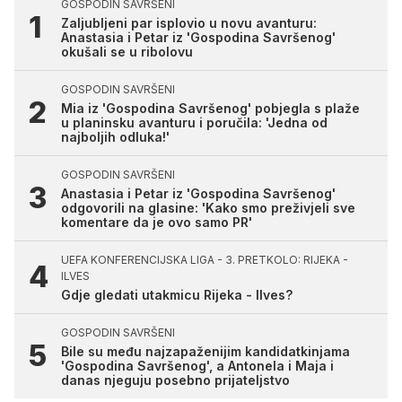
GOSPODIN SAVRŠENI
Zaljubljeni par isplovio u novu avanturu:
Anastasia i Petar iz 'Gospodina Savršenog'
okušali se u ribolovu
GOSPODIN SAVRŠENI
Mia iz 'Gospodina Savršenog' pobjegla s plaže
u planinsku avanturu i poručila: 'Jedna od
najboljih odluka!'
GOSPODIN SAVRŠENI
Anastasia i Petar iz 'Gospodina Savršenog'
odgovorili na glasine: 'Kako smo preživjeli sve
komentare da je ovo samo PR'
UEFA KONFERENCIJSKA LIGA - 3. PRETKOLO: RIJEKA -
ILVES
Gdje gledati utakmicu Rijeka - Ilves?
GOSPODIN SAVRŠENI
Bile su među najzapaženijim kandidatkinjama
'Gospodina Savršenog', a Antonela i Maja i
danas njeguju posebno prijateljstvo