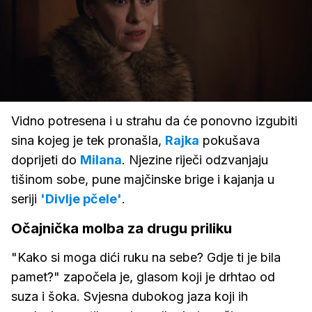
Loaded
:
100.00%
/
Upali
zvuk
Vidno potresena i u strahu da će ponovno izgubiti
sina kojeg je tek pronašla,
Rajka
pokušava
doprijeti do
Milana
. Njezine riječi odzvanjaju
tišinom sobe, pune majčinske brige i kajanja u
seriji
'Divlje pčele'
.
Očajnička molba za drugu priliku
"Kako si moga dići ruku na sebe? Gdje ti je bila
pamet?" započela je, glasom koji je drhtao od
suza i šoka. Svjesna dubokog jaza koji ih