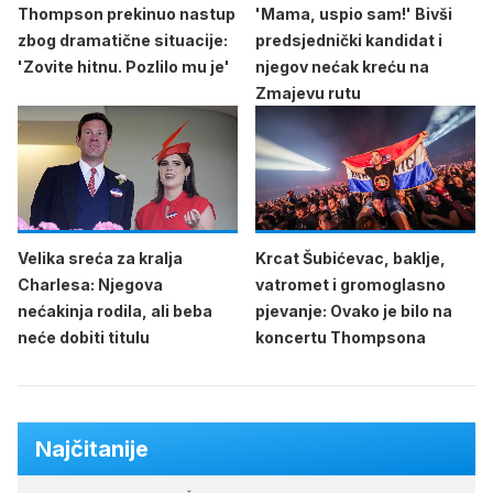
Thompson prekinuo nastup
'Mama, uspio sam!' Bivši
zbog dramatične situacije:
predsjednički kandidat i
'Zovite hitnu. Pozlilo mu je'
njegov nećak kreću na
Zmajevu rutu
Velika sreća za kralja
Krcat Šubićevac, baklje,
Charlesa: Njegova
vatromet i gromoglasno
nećakinja rodila, ali beba
pjevanje: Ovako je bilo na
neće dobiti titulu
koncertu Thompsona
Najčitanije