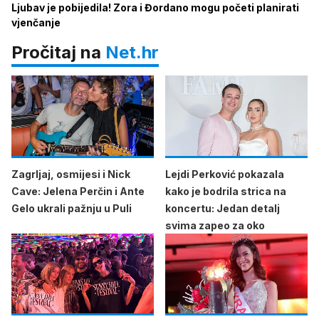
Ljubav je pobijedila! Zora i Đordano mogu početi planirati
vjenčanje
Pročitaj na
Net.hr
Zagrljaj, osmijesi i Nick
Lejdi Perković pokazala
Cave: Jelena Perčin i Ante
kako je bodrila strica na
Gelo ukrali pažnju u Puli
koncertu: Jedan detalj
svima zapeo za oko