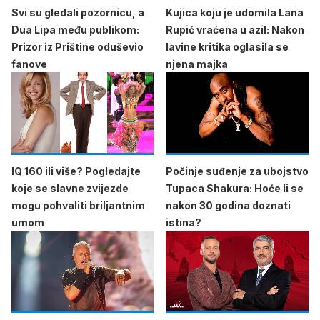
Svi su gledali pozornicu, a
Kujica koju je udomila Lana
Dua Lipa među publikom:
Rupić vraćena u azil: Nakon
Prizor iz Prištine oduševio
lavine kritika oglasila se
fanove
njena majka
IQ 160 ili više? Pogledajte
Počinje suđenje za ubojstvo
koje se slavne zvijezde
Tupaca Shakura: Hoće li se
mogu pohvaliti briljantnim
nakon 30 godina doznati
umom
istina?