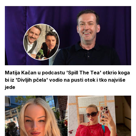
Matija Kačan u podcastu 'Spill The Tea' otkrio koga
bi iz 'Divljih pčela' vodio na pusti otok i tko najviše
jede