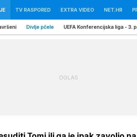
JE
TV RASPORED
EXTRA VIDEO
NET.HR
P
avršeni
Divlje pčele
UEFA Konferencijska liga - 3. pr
OGLAS
suditi Tomi ili ga je ipak zavolio na