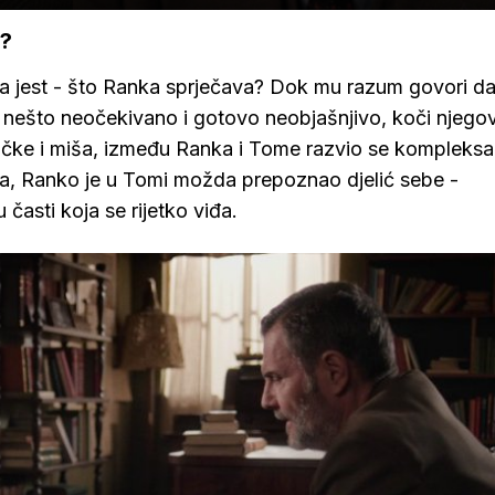
e?
ama jest - što Ranka sprječava? Dok mu razum govori da
, nešto neočekivano i gotovo neobjašnjivo, koči njego
ačke i miša, između Ranka i Tome razvio se kompleks
ja, Ranko je u Tomi možda prepoznao djelić sebe -
u časti koja se rijetko viđa.