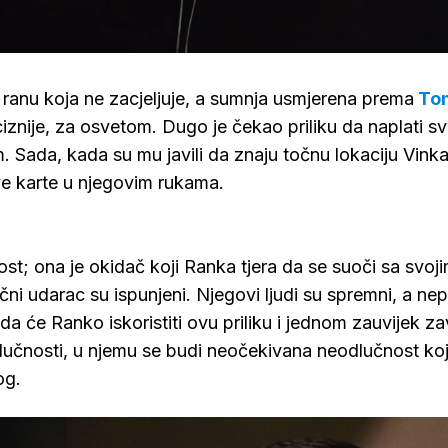
:
%
a ranu koja ne zacjeljuje, a sumnja usmjerena prema
To
ciznije, za osvetom. Dugo je čekao priliku da naplati sv
. Sada, kada su mu javili da znaju točnu lokaciju Vinka
ve karte u njegovim rukama.
ost; ona je okidač koji Ranka tjera da se suoči sa svoj
i udarac su ispunjeni. Njegovi ljudi su spremni, a nepri
e da će Ranko iskoristiti ovu priliku i jednom zauvijek zav
učnosti, u njemu se budi neočekivana neodlučnost ko
og.