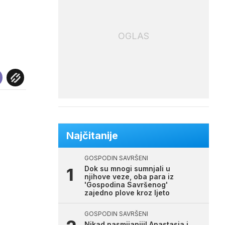
OGLAS
u
Najčitanije
GOSPODIN SAVRŠENI
Dok su mnogi sumnjali u
njihove veze, oba para iz
'Gospodina Savršenog'
zajedno plove kroz ljeto
GOSPODIN SAVRŠENI
Nikad nasmijaniji! Anastasia i