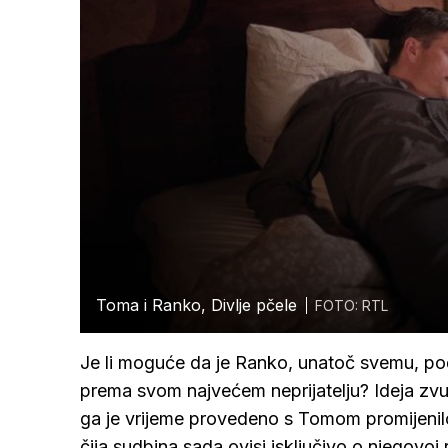
Toma i Ranko, Divlje pčele
FOTO: RTL
Je li moguće da je Ranko, unatoč svemu, poč
prema svom najvećem neprijatelju? Ideja zvu
ga je vrijeme provedeno s Tomom promijenil
čija sudbina sada ovisi isključivo o njegovoj