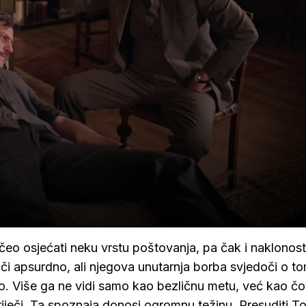
eo osjećati neku vrstu poštovanja, pa čak i naklonost
či apsurdno, ali njegova unutarnja borba svjedoči o t
o. Više ga ne vidi samo kao bezličnu metu, već kao č
 riječi. Ta spoznaja donosi ogromnu težinu. Presuditi T