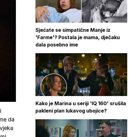
Sjećate se simpatične Manje iz
'Farme'? Postala je mama, dječaku
dala posebno ime
Kako je Marina u seriji 'IQ 160' srušila
pakleni plan lukavog ubojice?
i
ome da
ovjeka
omi