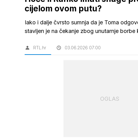
cijelom ovom putu?
Iako i dalje čvrsto sumnja da je Toma odgov
stavljen je na čekanje zbog unutarnje borbe 
RTL.hr
03.06.2026 07:00
OGLAS