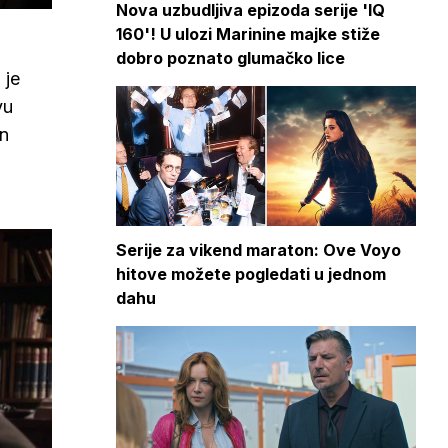
Nova uzbudljiva epizoda serije 'IQ
160'! U ulozi Marinine majke stiže
dobro poznato glumačko lice
 je
vu
an
Serije za vikend maraton: Ove Voyo
hitove možete pogledati u jednom
dahu