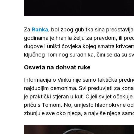
Loaded
73.94
/
Upali
zvuk
Za
Ranka
, bol zbog gubitka sina predstavlj
godinama je hranila želju za pravdom, ili pre
dugove i uništi čovjeka kojeg smatra krivcem
ključnog Tominog suradnika, čini se da su s
Osveta na dohvat ruke
Informacija o Vinku nije samo taktička predn
najdubljim demonima. Svi preduvjeti za konačn
je praktički stjeran u kut. Cijeli svijet očekuj
priču s Tomom. No, umjesto hladnokrvne odl
zbunjuje sve oko njega, a najviše njega sam