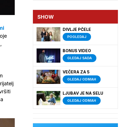
SHOW
mi
DIVLJE PČELE
oje
POGLEDAJ
,
BONUS VIDEO
GLEDAJ SADA
VEČERA ZA 5
im
GLEDAJ ODMAH
jatelj
ršiti
LJUBAV JE NA SELU
ja
GLEDAJ ODMAH