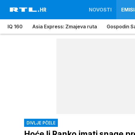
NOVOSTI
EMISI
IQ 160
Asia Express: Zmajeva ruta
Gospodin S
DIVLJE PČELE
Hoće li Ranko imati snage pre