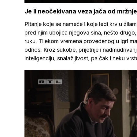
Je li neočekivana veza jača od mržnj
Pitanje koje se nameće i koje ledi krv u žil
pred njim ubojica njegova sina, nešto drugo
ruku. Tijekom vremena provedenog u igri m
odnos. Kroz sukobe, prijetnje i nadmudrivan
inteligenciju, snalažljivost, pa čak i neku vrst