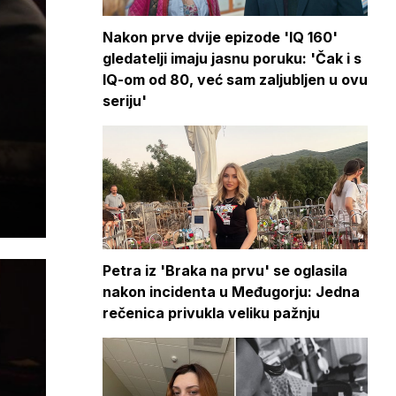
Nakon prve dvije epizode 'IQ 160'
gledatelji imaju jasnu poruku: 'Čak i s
IQ-om od 80, već sam zaljubljen u ovu
seriju'
Petra iz 'Braka na prvu' se oglasila
nakon incidenta u Međugorju: Jedna
rečenica privukla veliku pažnju