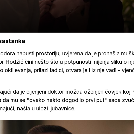
sastanka
dora napusti prostoriju, uvjerena da je pronašla muš
tor Hodžić čini nešto što u potpunosti mijenja sliku o n
lijevanja, prilazi ladici, otvara je i iz nje vadi - vjen
ajući da je cijenjeni doktor možda oženjen čovjek koji
dnje da mu se "ovako nešto dogodilo prvi put" sada zvu
jući, našla u ulozi ljubavnice.