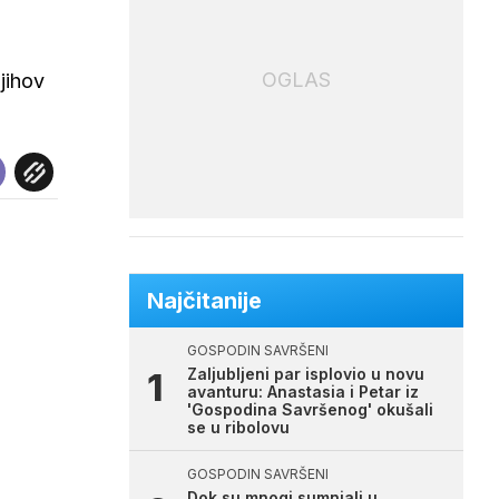
OGLAS
jihov
Najčitanije
GOSPODIN SAVRŠENI
Zaljubljeni par isplovio u novu
avanturu: Anastasia i Petar iz
'Gospodina Savršenog' okušali
se u ribolovu
GOSPODIN SAVRŠENI
Dok su mnogi sumnjali u