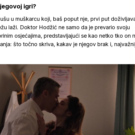
jegovoj igri?
ušu u muškarcu koji, baš poput nje, prvi put doživljav
žu laži. Doktor Hodžić ne samo da je prevario svoju
inim osjećajima, predstavljajući se kao netko tko on ni
ja: što točno skriva, kakav je njegov brak i, najvažni