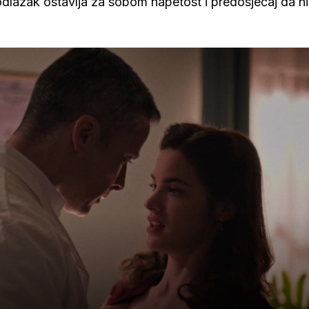
azak ostavlja za sobom napetost i predosjećaj da ni