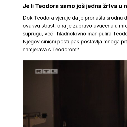
Je li Teodora samo još jedna žrtva u n
Dok Teodora vjeruje da je pronašla srodnu d
ovakvu strast, ona je zapravo uvučena u mre
suprugu, već i hladnokrvno manipulira Teodor
Njegov cinični postupak postavlja mnoga pitan
namjerava s Teodorom?