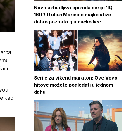
Nova uzbudljiva epizoda serije 'IQ
160'! U ulozi Marinine majke stiže
dobro poznato glumačko lice
karca
jemu
čani
Serije za vikend maraton: Ove Voyo
hitove možete pogledati u jednom
 vodi
dahu
če kao