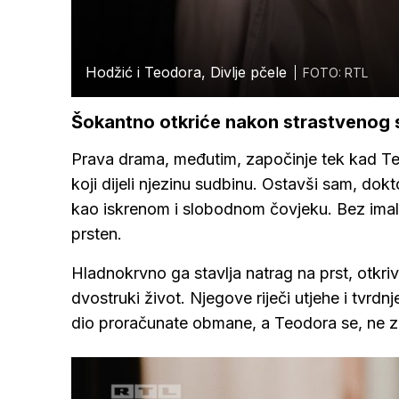
Hodžić i Teodora, Divlje pčele
FOTO: RTL
Šokantno otkriće nakon strastvenog 
Prava drama, međutim, započinje tek kad Teo
koji dijeli njezinu sudbinu. Ostavši sam, dok
kao iskrenom i slobodnom čovjeku. Bez imalo ok
prsten.
Hladnokrvno ga stavlja natrag na prst, otkriv
dvostruki život. Njegove riječi utjehe i tvr
dio proračunate obmane, a Teodora se, ne zna