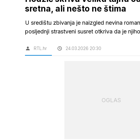
sretna, ali nešto ne štima
U središtu zbivanja je naizgled nevina roma
posljednji strastveni susret otkriva da je nj
RTL.hr
24.03.2026 20:30
OGLAS