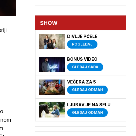
SHOW
iji
DIVLJE PČELE
POGLEDAJ
BONUS VIDEO
a
GLEDAJ SADA
š
VEČERA ZA 5
GLEDAJ ODMAH
LJUBAV JE NA SELU
o.
GLEDAJ ODMAH
asnom
im