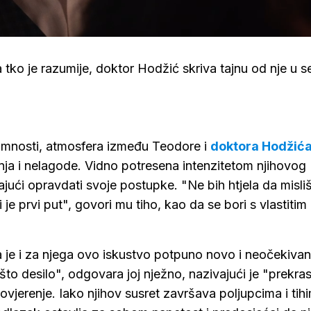
Loaded
:
100.00%
tko je razumije, doktor Hodžić skriva tajnu od nje u ser
timnosti, atmosfera između Teodore i
doktora Hodžić
ja i nelagode. Vidno potresena intenzitetom njihovog
ći opravdati svoje postupke. "Ne bih htjela da misli
e prvi put", govori mu tiho, kao da se bori s vlastitim
da je i za njega ovo iskustvo potpuno novo i neočekivan
to desilo", odgovara joj nježno, nazivajući je "prekr
vjerenje. Iako njihov susret završava poljupcima i tih