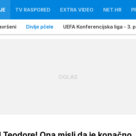
JE
TV RASPORED
EXTRA VIDEO
NET.HR
P
avršeni
Divlje pčele
UEFA Konferencijska liga - 3. pr
OGLAS
d Teodore! Ona misli da je konačno