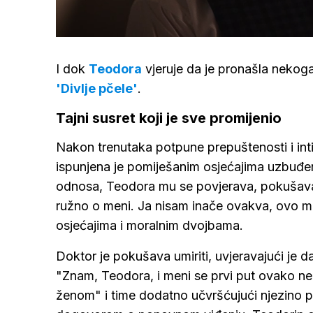
/
Upali
zvuk
I dok
Teodora
vjeruje da je pronašla nekoga 
'Divlje pčele'
.
Tajni susret koji je sve promijenio
Nakon trenutaka potpune prepuštenosti i in
ispunjena je pomiješanim osjećajima uzbuđen
odnosa, Teodora mu se povjerava, pokušavaju
ružno o meni. Ja nisam inače ovakva, ovo mi j
osjećajima i moralnim dvojbama.
Doktor je pokušava umiriti, uvjeravajući je 
"Znam, Teodora, i meni se prvi put ovako neš
ženom" i time dodatno učvršćujući njezino po