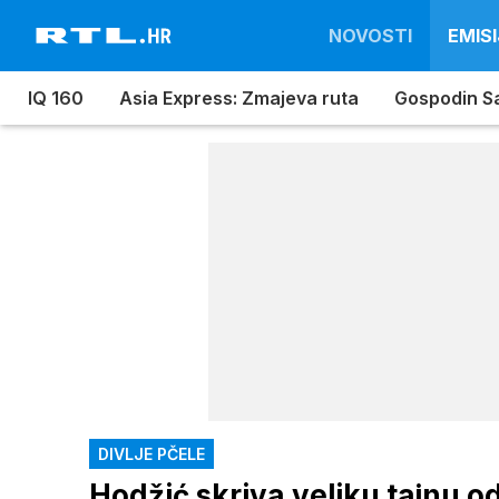
NOVOSTI
EMISI
IQ 160
Asia Express: Zmajeva ruta
Gospodin S
DIVLJE PČELE
Hodžić skriva veliku tajnu o