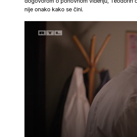
dogovorom o ponovnom viđenju, Teodorin odl
nije onako kako se čini.