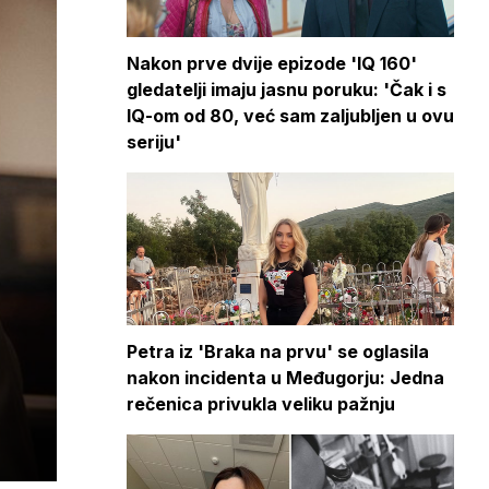
Nakon prve dvije epizode 'IQ 160'
gledatelji imaju jasnu poruku: 'Čak i s
IQ-om od 80, već sam zaljubljen u ovu
seriju'
Petra iz 'Braka na prvu' se oglasila
nakon incidenta u Međugorju: Jedna
rečenica privukla veliku pažnju