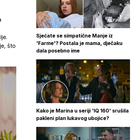
a
Sjećate se simpatične Manje iz
je.
'Farme'? Postala je mama, dječaku
je, što
dala posebno ime
Kako je Marina u seriji 'IQ 160' srušila
pakleni plan lukavog ubojice?