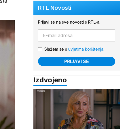
šta
RTL Novosti
Prijavi se na sve novosti s RTL-a.
Slažem se s
uvjetima korištenja.
PRIJAVI SE
Izdvojeno