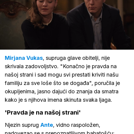
Loaded
:
100.00%
/
Upali
zvuk
Mirjana Vukas
, supruga glave obitelji, nije
skrivala zadovoljstvo. "Konačno je pravda na
našoj strani i sad mogu svi prestati kriviti našu
familiju za sve loše što se događa", poručila je
okupljenima, jasno dajući do znanja da smatra
kako je s njihova imena skinuta svaka ljaga.
'Pravda je na našoj strani'
Njezin suprug
Ante
, vidno raspoložen,
nadovezao se s prepoznatljivom bahatošću: