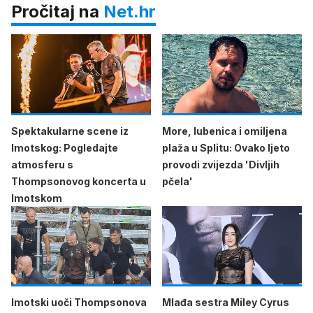
Pročitaj na
Net.hr
Spektakularne scene iz
More, lubenica i omiljena
Imotskog: Pogledajte
plaža u Splitu: Ovako ljeto
atmosferu s
provodi zvijezda 'Divljih
Thompsonovog koncerta u
pčela'
Imotskom
Imotski uoči Thompsonova
Mlađa sestra Miley Cyrus