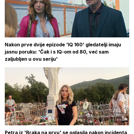
Nakon prve dvije epizode 'IQ 160' gledatelji imaju
jasnu poruku: 'Čak i s IQ-om od 80, već sam
zaljubljen u ovu seriju'
Petra iz 'Braka na prvu' se oglasila nakon incidenta