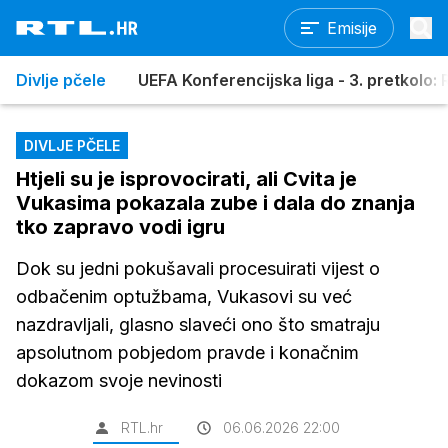
Emisije
Divlje pčele
UEFA Konferencijska liga - 3. pretkolo: R
DIVLJE PČELE
Htjeli su je isprovocirati, ali Cvita je
Vukasima pokazala zube i dala do znanja
tko zapravo vodi igru
Dok su jedni pokušavali procesuirati vijest o
odbačenim optužbama, Vukasovi su već
nazdravljali, glasno slaveći ono što smatraju
apsolutnom pobjedom pravde i konačnim
dokazom svoje nevinosti
RTL.hr
06.06.2026 22:00