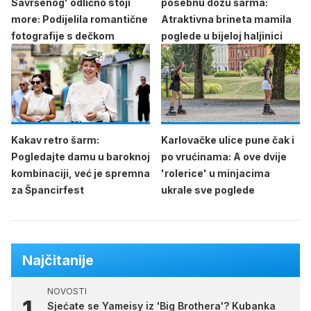
Savršenog' odlično stoji
posebnu dozu šarma:
more: Podijelila romantične
Atraktivna brineta mamila
fotografije s dečkom
poglede u bijeloj haljinici
Kakav retro šarm:
Karlovačke ulice pune čak i
Pogledajte damu u baroknoj
po vrućinama: A ove dvije
kombinaciji, već je spremna
'rolerice' u minjacima
za Špancirfest
ukrale sve poglede
Najčitanije
NOVOSTI
Sjećate se Yameisy iz 'Big Brothera'? Kubanka