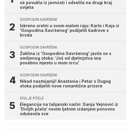
se povukla iz javnosti i odselila na drugi kraj
svijeta
GOSPODIN SAVRŠENI
Iskreno sretni u svom malom raju: Karlo i Kaja iz
'Gospodina Savršenog' podijelili kadrove s
broda
GOSPODIN SAVRŠENI
Žaklina iz 'Gospodina Savršenog' javila se s
omiljenog otoka: 'Još od djetinjstva ima
posebno mjesto u mom srcu'
GOSPODIN SAVRŠENI
Nikad nasmijaniji! Anastasia i Petar s Dugog
otoka podijelili nove romantične prizore
DIVLJE PČELE
Elegancija na talijanski način: Sanja Vejnović iz
'Divljih pčela' novim ljetnim izdanjem ponovno
oduševila sve