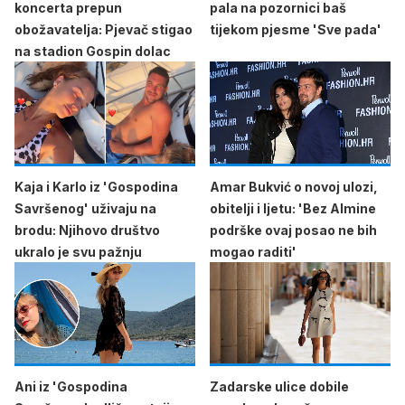
koncerta prepun
pala na pozornici baš
obožavatelja: Pjevač stigao
tijekom pjesme 'Sve pada'
na stadion Gospin dolac
Kaja i Karlo iz 'Gospodina
Amar Bukvić o novoj ulozi,
Savršenog' uživaju na
obitelji i ljetu: 'Bez Almine
brodu: Njihovo društvo
podrške ovaj posao ne bih
ukralo je svu pažnju
mogao raditi'
Ani iz 'Gospodina
Zadarske ulice dobile