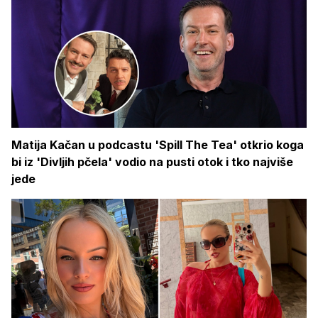
Matija Kačan u podcastu 'Spill The Tea' otkrio koga
bi iz 'Divljih pčela' vodio na pusti otok i tko najviše
jede