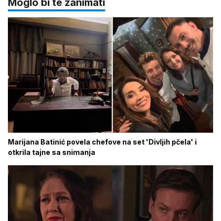
Moglo bi te zanimati
Marijana Batinić povela chefove na set 'Divljih pčela' i
otkrila tajne sa snimanja