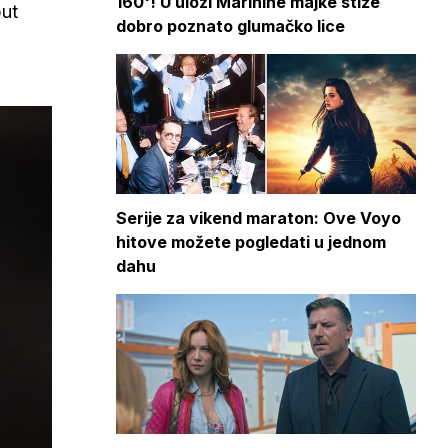
160'! U ulozi Marinine majke stiže
put
dobro poznato glumačko lice
Serije za vikend maraton: Ove Voyo
hitove možete pogledati u jednom
dahu