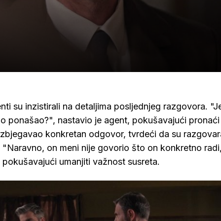
nti su inzistirali na detaljima posljednjeg razgovora. "Je
dno ponašao?", nastavio je agent, pokušavajući pronaći
 izbjegavao konkretan odgovor, tvrdeći da su razgovara
a. "Naravno, on meni nije govorio što on konkretno radi,
pokušavajući umanjiti važnost susreta.