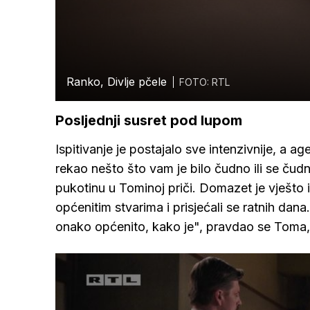
Ranko, Divlje pčele
FOTO: RTL
Posljednji susret pod lupom
Ispitivanje je postajalo sve intenzivnije, a age
rekao nešto što vam je bilo čudno ili se ču
pukotinu u Tominoj priči. Domazet je vješto
općenitim stvarima i prisjećali se ratnih dan
onako općenito, kako je", pravdao se Toma, 