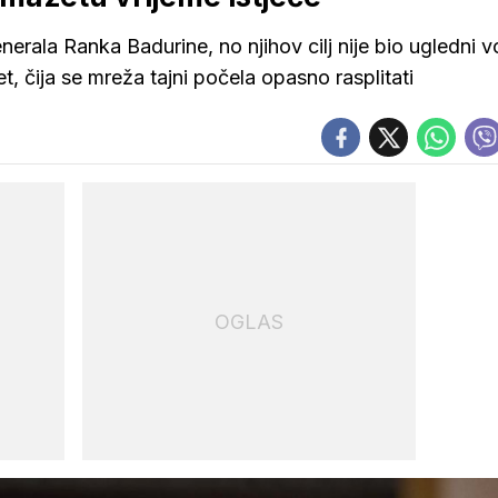
erala Ranka Badurine, no njihov cilj nije bio ugledni vo
 čija se mreža tajni počela opasno rasplitati
OGLAS