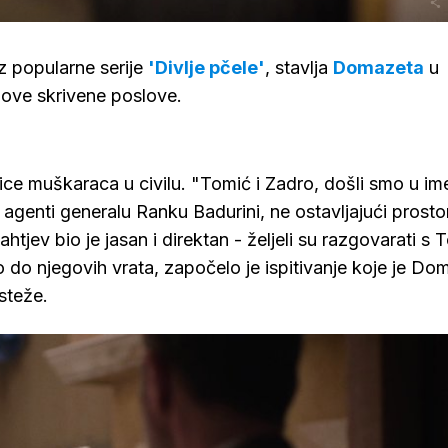
z popularne serije
'Divlje pčele'
, stavlja
Domazeta
u
jegove skrivene poslove.
ice muškaraca u civilu. "Tomić i Zadro, došli smo u im
 agenti generalu Ranku Badurini, ne ostavljajući prosto
ahtjev bio je jasan i direktan - željeli su razgovarati 
do njegovih vrata, započelo je ispitivanje koje je Do
steže.