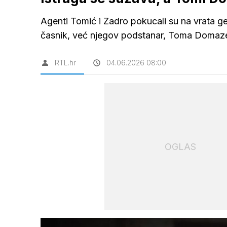
Agenti Tomić i Zadro pokucali su na vrata gen
časnik, već njegov podstanar, Toma Domazet,
RTL.hr
04.06.2026 08:00
OGLAS