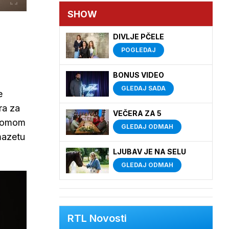
SHOW
DIVLJE PČELE
POGLEDAJ
BONUS VIDEO
GLEDAJ SADA
e
ra za
VEČERA ZA 5
s Tomom
GLEDAJ ODMAH
mazetu
LJUBAV JE NA SELU
GLEDAJ ODMAH
RTL Novosti