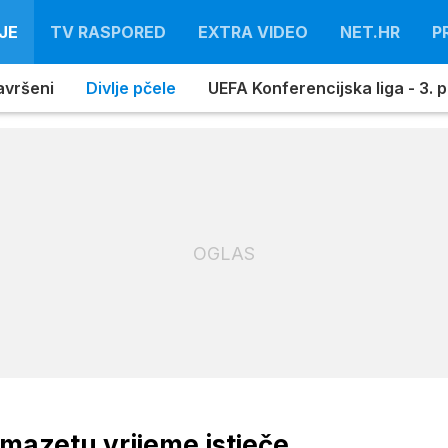
JE
TV RASPORED
EXTRA VIDEO
NET.HR
P
avršeni
Divlje pčele
UEFA Konferencijska liga - 3. pr
OGLAS
mazetu vrijeme istječe