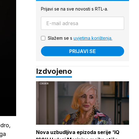
Prijavi se na sve novosti s RTL-a.
Slažem se s
uvjetima korištenja.
PRIJAVI SE
Izdvojeno
adro,
Nova uzbudljiva epizoda serije 'IQ
 ga