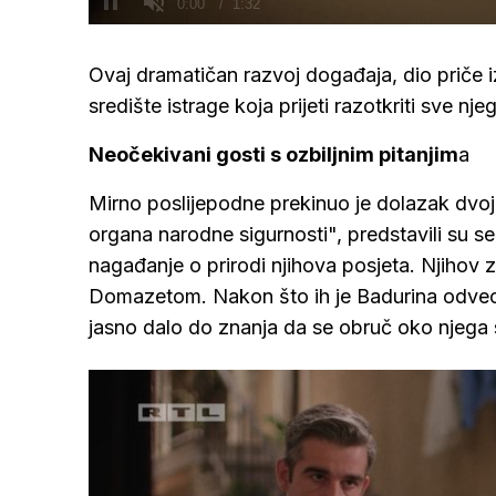
/
Upali
zvuk
Ovaj dramatičan razvoj događaja, dio priče i
središte istrage koja prijeti razotkriti sve n
Neočekivani gosti s ozbiljnim pitanjim
a
Mirno poslijepodne prekinuo je dolazak dvoj
organa narodne sigurnosti", predstavili su se
nagađanje o prirodi njihova posjeta. Njihov z
Domazetom. Nakon što ih je Badurina odveo 
jasno dalo do znanja da se obruč oko njega 