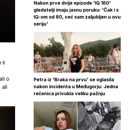
Nakon prve dvije epizode 'IQ 160'
gledatelji imaju jasnu poruku: 'Čak i s
IQ-om od 80, već sam zaljubljen u ovu
seriju'
 li
li o
Petra iz 'Braka na prvu' se oglasila
nakon incidenta u Međugorju: Jedna
 ali
rečenica privukla veliku pažnju