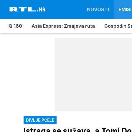
NOVOSTI
EMISI
IQ 160
Asia Express: Zmajeva ruta
Gospodin S
DIVLJE PČELE
Istraga se sužava, a Tomi Do