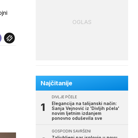
jni
OGLAS
Najčitanije
DIVLJE PČELE
Elegancija na talijanski način:
Sanja Vejnović iz 'Divljih pčela'
novim ljetnim izdanjem
ponovno oduševila sve
GOSPODIN SAVRŠENI
Zaljubljeni par isplovio u novu