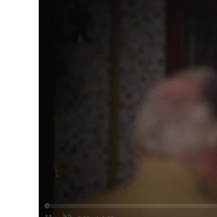
Loaded
:
0%