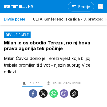
Emisije
Divlje pčele
UEFA Konferencijska liga - 3. pretkolo: R
DIVLJE PČELE
Milan je oslobodio Terezu, no njihova
prava agonija tek počinje
Milan Čavka donio je Terezi vijest koja bi joj
trebala promijeniti život - njezin suprug Vice
odlazi
RTL.hr
05.06.2026 09:00