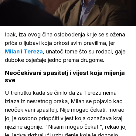
Loaded
:
100.00%
/
Upali
zvuk
Ipak, iza ovog čina oslobođenja krije se složena
priča o ljubavi koja prkosi svim pravilima, jer
Milan
i
Tereza
, unatoč tome što su rođaci, gaje
duboke osjećaje jedno prema drugome.
Neočekivani spasitelj i vijest koja mijenja
sve
U trenutku kada se činilo da za Terezu nema
izlaza iz nesretnog braka, Milan se pojavio kao
neočekivani spasitelj. Nije mogao čekati, morao
joj je osobno priopćiti vijest koja označava kraj
njezine agonije. "Nisam mogao čekati", rekao joj
je, jedva skrivajući uzbuđenje koje je donosio.