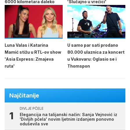
6000 kilometara daleko
'Slučajno u vrećici'
Luna Valas i Katarina
U samo par sati prodano
Mamić stižu u RTL-ov show
80.000 ulaznica za koncert
'Asia Express: Zmajeva
u Vukovaru: Oglasio se i
ruta'
Thomspon
Najčitanije
DIVLJE PČELE
Elegancija na talijanski način: Sanja Vejnović iz
'Divljih pčela' novim ljetnim izdanjem ponovno
oduševila sve