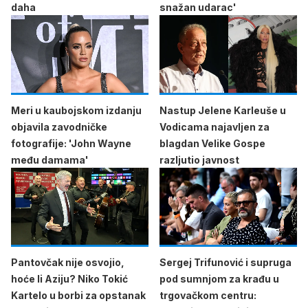
daha
snažan udarac'
Meri u kaubojskom izdanju
Nastup Jelene Karleuše u
objavila zavodničke
Vodicama najavljen za
fotografije: 'John Wayne
blagdan Velike Gospe
među damama'
razljutio javnost
Pantovčak nije osvojio,
Sergej Trifunović i supruga
hoće li Aziju? Niko Tokić
pod sumnjom za krađu u
Kartelo u borbi za opstanak
trgovačkom centru: