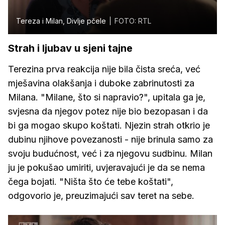
Tereza i Milan, Divlje pčele
FOTO: RTL
Strah i ljubav u sjeni tajne
Terezina prva reakcija nije bila čista sreća, već
mješavina olakšanja i duboke zabrinutosti za
Milana. "Milane, što si napravio?", upitala ga je,
svjesna da njegov potez nije bio bezopasan i da
bi ga mogao skupo koštati. Njezin strah otkrio je
dubinu njihove povezanosti - nije brinula samo za
svoju budućnost, već i za njegovu sudbinu. Milan
ju je pokušao umiriti, uvjeravajući je da se nema
čega bojati. "Ništa što će tebe koštati",
odgovorio je, preuzimajući sav teret na sebe.