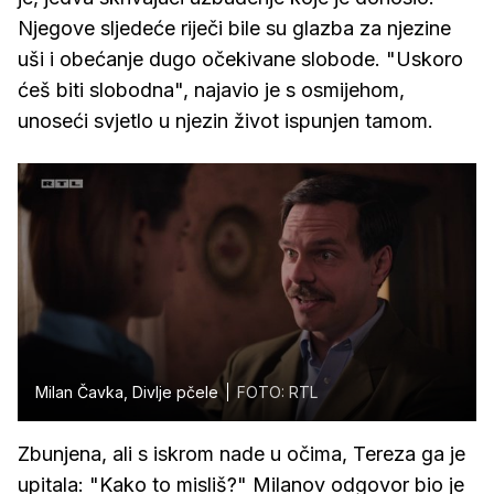
Njegove sljedeće riječi bile su glazba za njezine
uši i obećanje dugo očekivane slobode. "Uskoro
ćeš biti slobodna", najavio je s osmijehom,
unoseći svjetlo u njezin život ispunjen tamom.
Milan Čavka, Divlje pčele
FOTO: RTL
Zbunjena, ali s iskrom nade u očima, Tereza ga je
upitala: "Kako to misliš?" Milanov odgovor bio je