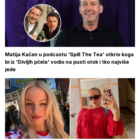
Matija Kačan u podcastu 'Spill The Tea' otkrio koga
bi iz 'Divljih pčela' vodio na pusti otok i tko najviše
jede