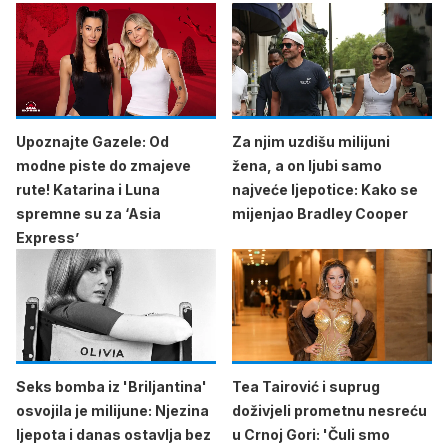
Upoznajte Gazele: Od
Za njim uzdišu milijuni
modne piste do zmajeve
žena, a on ljubi samo
rute! Katarina i Luna
najveće ljepotice: Kako se
spremne su za ‘Asia
mijenjao Bradley Cooper
Express’
Seks bomba iz 'Briljantina'
Tea Tairović i suprug
osvojila je milijune: Njezina
doživjeli prometnu nesreću
ljepota i danas ostavlja bez
u Crnoj Gori: 'Čuli smo