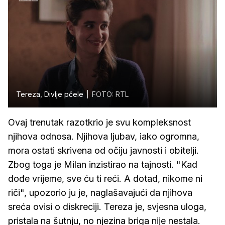
Tereza, Divlje pčele
FOTO: RTL
Ovaj trenutak razotkrio je svu kompleksnost
njihova odnosa. Njihova ljubav, iako ogromna,
mora ostati skrivena od očiju javnosti i obitelji.
Zbog toga je Milan inzistirao na tajnosti. "Kad
dođe vrijeme, sve ću ti reći. A dotad, nikome ni
riči", upozorio ju je, naglašavajući da njihova
sreća ovisi o diskreciji. Tereza je, svjesna uloga,
pristala na šutnju, no njezina briga nije nestala.