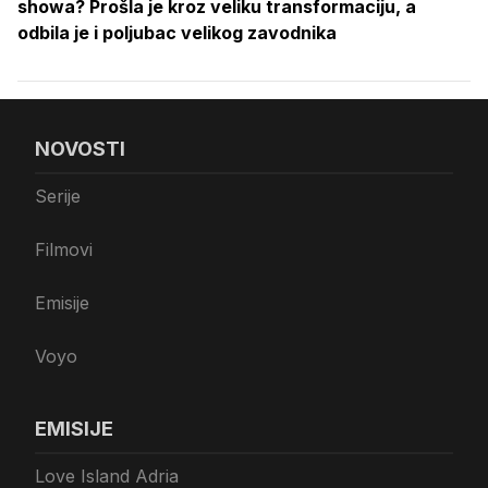
showa? Prošla je kroz veliku transformaciju, a
odbila je i poljubac velikog zavodnika
NOVOSTI
Serije
Filmovi
Emisije
Voyo
EMISIJE
Love Island Adria