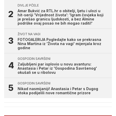
DIVLJE PČELE
Amar Bukvić za RTL.hr o obitelji, ljetu i ulozi u
hit-seriji 'Vrijednost života': 'Igram čovjeka koji
je prešao granicu ljudskosti, a bez Almine
podrške ovaj posao ne bih mogao raditi!'
ŽIVOT NA VAGI
FOTOGALERIJA Pogledajte kako se prekrasna
Nina Martina iz 'Života na vagi' mijenjala kroz
godine
GOSPODIN SAVRŠENI
Zaljubljeni par isplovio u novu avanturu:
Anastasia i Petar iz 'Gospodina Savršenog'
okušali se u ribolovu
GOSPODIN SAVRŠENI
Nikad nasmijaniji! Anastasia i Petar s Dugog
otoka podijelili nove romantične prizore