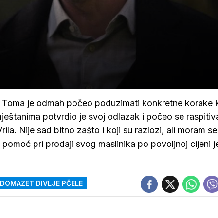
ma. Toma je odmah počeo poduzimati konkretne korake 
ještanima potvrdio je svoj odlazak i počeo se raspitiva
rila. Nije sad bitno zašto i koji su razlozi, ali moram se
eći pomoć pri prodaji svog maslinika po povoljnoj cijeni 
DOMAZET DIVLJE PČELE