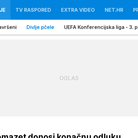
JE
TV RASPORED
EXTRA VIDEO
NET.HR
P
avršeni
Divlje pčele
UEFA Konferencijska liga - 3. pr
OGLAS
omazet donosi konačnu odluku