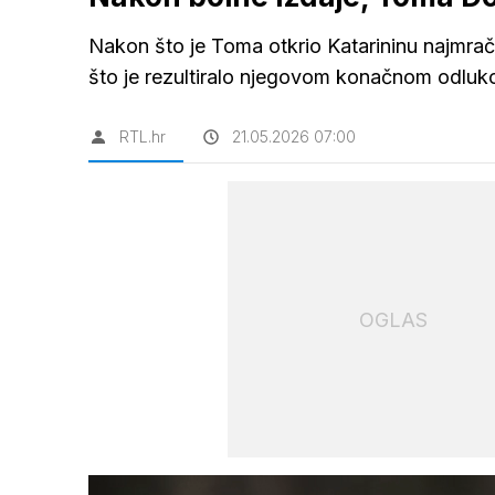
Nakon što je Toma otkrio Katarininu najmrač
što je rezultiralo njegovom konačnom odlu
RTL.hr
21.05.2026 07:00
OGLAS