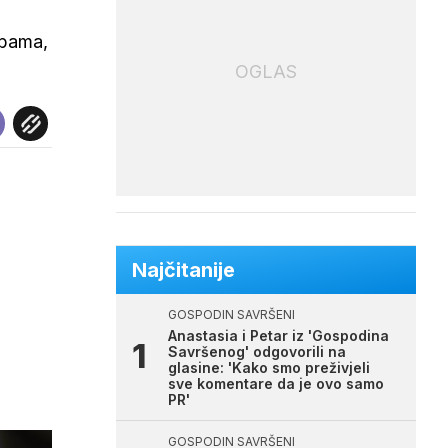
žbama,
OGLAS
Najčitanije
GOSPODIN SAVRŠENI
Anastasia i Petar iz 'Gospodina
Savršenog' odgovorili na
glasine: 'Kako smo preživjeli
sve komentare da je ovo samo
PR'
GOSPODIN SAVRŠENI