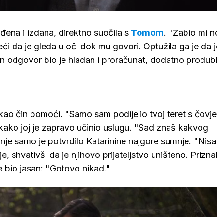
eđena i izdana, direktno suočila s
Tomom
. "Zabio mi n
žeći da je gleda u oči dok mu govori. Optužila ga je da j
in odgovor bio je hladan i proračunat, dodatno produbl
ao čin pomoći. "Samo sam podijelio tvoj teret s čov
i kako joj je zapravo učinio uslugu. "Sad znaš kakvog
je samo je potvrdilo Katarinine najgore sumnje. "Nis
e, shvativši da je njihovo prijateljstvo uništeno. Priznal
 je bio jasan: "Gotovo nikad."