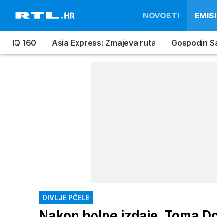
NOVOSTI
EMISI
IQ 160
Asia Express: Zmajeva ruta
Gospodin S
DIVLJE PČELE
Nakon bolne izdaje, Toma D