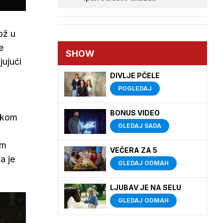
ož u
e
SHOW
jujući
DIVLJE PČELE
POGLEDAJ
BONUS VIDEO
jekom
GLEDAJ SADA
am
VEČERA ZA 5
a je
GLEDAJ ODMAH
LJUBAV JE NA SELU
GLEDAJ ODMAH