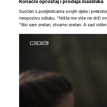
Konačni oproštaj i prodaja maslinika
Suočen s posljedicama svojih djela i prekido
neopozivu odluku. "Ništa me više ne drži ovdje
"Bio sam sretan, stvarno sretan. A sad vidim d