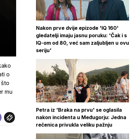
Nakon prve dvije epizode 'IQ 160'
gledatelji imaju jasnu poruku: 'Čak i s
IQ-om od 80, već sam zaljubljen u ovu
seriju'
kako
ti o
 što
jer mu
Petra iz 'Braka na prvu' se oglasila
nakon incidenta u Međugorju: Jedna
rečenica privukla veliku pažnju