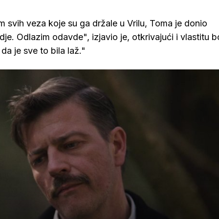
m svih veza koje su ga držale u Vrilu, Toma je donio
. Odlazim odavde", izjavio je, otkrivajući i vlastitu bo
a je sve to bila laž."