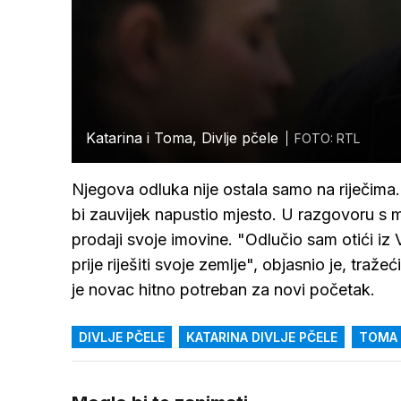
Katarina i Toma, Divlje pčele
FOTO: RTL
Njegova odluka nije ostala samo na riječi
bi zauvijek napustio mjesto. U razgovoru s m
prodaji svoje imovine. "Odlučio sam otići iz V
prije riješiti svoje zemlje", objasnio je, traž
je novac hitno potreban za novi početak.
DIVLJE PČELE
KATARINA DIVLJE PČELE
TOMA 