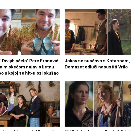
'Divljih pčela' Pere Eranović
Jakov se suočava s Katarinom,
nim skečom najavio ljetnu
Domazet odluči napustiti Vrilo
o u kojoj se hit-ulozi okušao