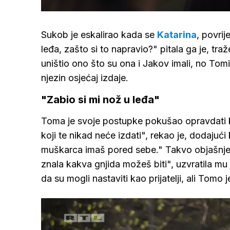
/
Upali
zvuk
Sukob je eskalirao kada se
Katarina
, povrij
leđa, zašto si to napravio?" pitala ga je, tra
uništio ono što su ona i Jakov imali, no Tom
njezin osjećaj izdaje.
"Zabio si mi nož u leđa"
Toma je svoje postupke pokušao opravdati k
koji te nikad neće izdati", rekao je, dodajuć
muškarca imaš pored sebe." Takvo objašnjen
znala kakva gnjida možeš biti", uzvratila mu j
da su mogli nastaviti kao prijatelji, ali Tomo