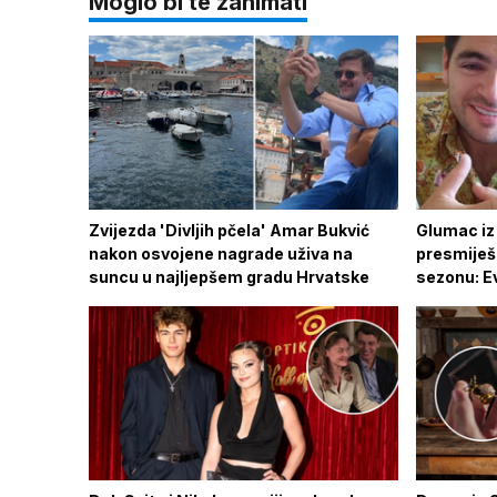
Moglo bi te zanimati
Zvijezda 'Divljih pčela' Amar Bukvić
Glumac iz 
nakon osvojene nagrade uživa na
presmiješ
suncu u najljepšem gradu Hrvatske
sezonu: Ev