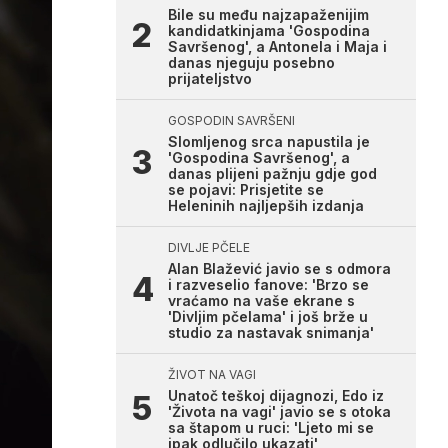
Bile su među najzapaženijim
kandidatkinjama 'Gospodina
Savršenog', a Antonela i Maja i
danas njeguju posebno
prijateljstvo
GOSPODIN SAVRŠENI
Slomljenog srca napustila je
'Gospodina Savršenog', a
danas plijeni pažnju gdje god
se pojavi: Prisjetite se
Heleninih najljepših izdanja
DIVLJE PČELE
Alan Blažević javio se s odmora
i razveselio fanove: 'Brzo se
vraćamo na vaše ekrane s
'Divljim pčelama' i još brže u
studio za nastavak snimanja'
ŽIVOT NA VAGI
Unatoč teškoj dijagnozi, Edo iz
'Života na vagi' javio se s otoka
sa štapom u ruci: 'Ljeto mi se
ipak odlučilo ukazati'