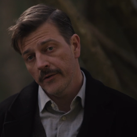
Loaded
:
83.53%