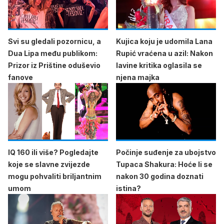
Svi su gledali pozornicu, a
Kujica koju je udomila Lana
Dua Lipa među publikom:
Rupić vraćena u azil: Nakon
Prizor iz Prištine oduševio
lavine kritika oglasila se
fanove
njena majka
IQ 160 ili više? Pogledajte
Počinje suđenje za ubojstvo
koje se slavne zvijezde
Tupaca Shakura: Hoće li se
mogu pohvaliti briljantnim
nakon 30 godina doznati
umom
istina?