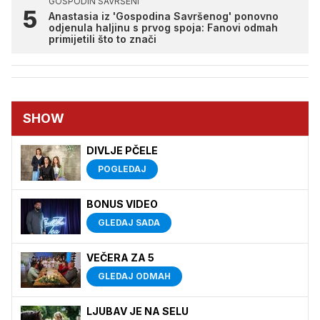
GOSPODIN SAVRŠENI
Anastasia iz 'Gospodina Savršenog' ponovno
odjenula haljinu s prvog spoja: Fanovi odmah
primijetili što to znači
SHOW
DIVLJE PČELE
POGLEDAJ
BONUS VIDEO
GLEDAJ SADA
VEČERA ZA 5
GLEDAJ ODMAH
LJUBAV JE NA SELU