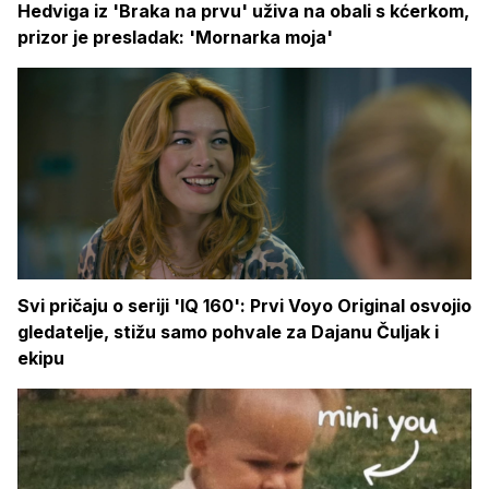
Hedviga iz 'Braka na prvu' uživa na obali s kćerkom,
prizor je presladak: 'Mornarka moja'
Svi pričaju o seriji 'IQ 160': Prvi Voyo Original osvojio
gledatelje, stižu samo pohvale za Dajanu Čuljak i
ekipu