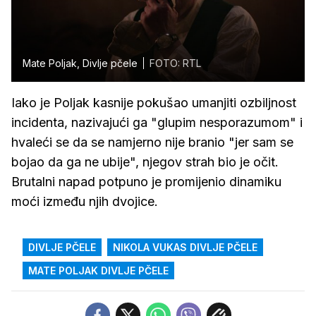
Mate Poljak, Divlje pčele
FOTO: RTL
Iako je Poljak kasnije pokušao umanjiti ozbiljnost
incidenta, nazivajući ga "glupim nesporazumom" i
hvaleći se da se namjerno nije branio "jer sam se
bojao da ga ne ubije", njegov strah bio je očit.
Brutalni napad potpuno je promijenio dinamiku
moći između njih dvojice.
DIVLJE PČELE
NIKOLA VUKAS DIVLJE PČELE
MATE POLJAK DIVLJE PČELE