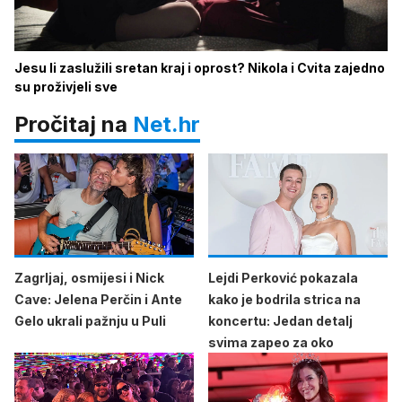
Jesu li zaslužili sretan kraj i oprost? Nikola i Cvita zajedno
su proživjeli sve
Pročitaj na
Net.hr
Zagrljaj, osmijesi i Nick
Lejdi Perković pokazala
Cave: Jelena Perčin i Ante
kako je bodrila strica na
Gelo ukrali pažnju u Puli
koncertu: Jedan detalj
svima zapeo za oko