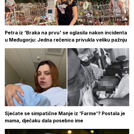
Petra iz 'Braka na prvu' se oglasila nakon incidenta
u Međugorju: Jedna rečenica privukla veliku pažnju
Sjećate se simpatične Manje iz 'Farme'? Postala je
mama, dječaku dala posebno ime