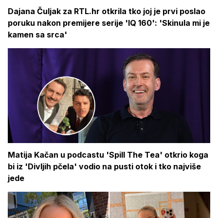
Dajana Čuljak za RTL.hr otkrila tko joj je prvi poslao
poruku nakon premijere serije 'IQ 160': 'Skinula mi je
kamen sa srca'
Matija Kačan u podcastu 'Spill The Tea' otkrio koga
bi iz 'Divljih pčela' vodio na pusti otok i tko najviše
jede