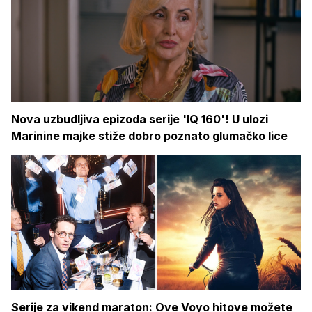
Nova uzbudljiva epizoda serije 'IQ 160'! U ulozi
Marinine majke stiže dobro poznato glumačko lice
Serije za vikend maraton: Ove Voyo hitove možete