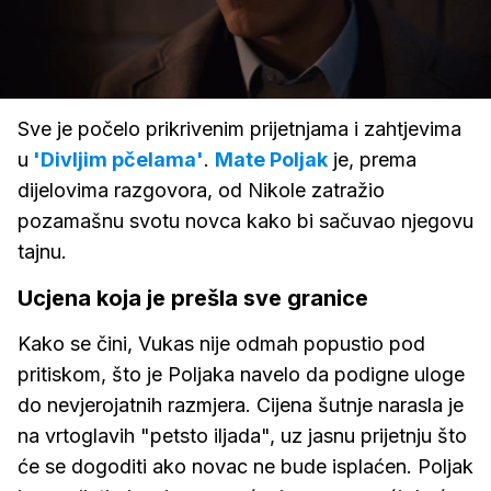
Loaded
:
100.00%
/
Upali
zvuk
Sve je počelo prikrivenim prijetnjama i zahtjevima
u
'Divljim pčelama'
.
Mate Poljak
je, prema
dijelovima razgovora, od Nikole zatražio
pozamašnu svotu novca kako bi sačuvao njegovu
tajnu.
Ucjena koja je prešla sve granice
Kako se čini, Vukas nije odmah popustio pod
pritiskom, što je Poljaka navelo da podigne uloge
do nevjerojatnih razmjera. Cijena šutnje narasla je
na vrtoglavih "petsto iljada", uz jasnu prijetnju što
će se dogoditi ako novac ne bude isplaćen. Poljak