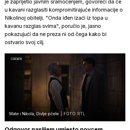
je zaprijetio javnim sramoćenjem, govoreći da će
u kavani razglasiti kompromitirajuće informacije o
Nikolinoj obitelji. "Onda iđen izaći iz topa u
kavanu razglas svima", poručio je, jasno
pokazujući da ne preza ni od čega kako bi
ostvario svoj cilj.
Mate i Nikola, Divlje pčele
FOTO: RTL
Odgovor nasiljem umjesto novcem