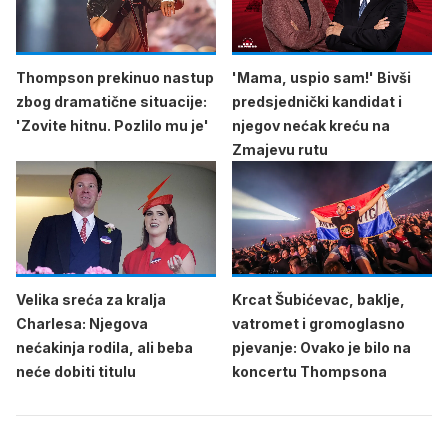
Thompson prekinuo nastup
'Mama, uspio sam!' Bivši
zbog dramatične situacije:
predsjednički kandidat i
'Zovite hitnu. Pozlilo mu je'
njegov nećak kreću na
Zmajevu rutu
Velika sreća za kralja
Krcat Šubićevac, baklje,
Charlesa: Njegova
vatromet i gromoglasno
nećakinja rodila, ali beba
pjevanje: Ovako je bilo na
neće dobiti titulu
koncertu Thompsona