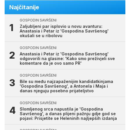
Najčitanije
GOSPODIN SAVRŠENI
Zaljubljeni par isplovio u novu avanturu:
Anastasia i Petar iz 'Gospodina Savršenog'
okušali se u ribolovu
GOSPODIN SAVRŠENI
Anastasia i Petar iz 'Gospodina Savršenog'
odgovorili na glasine: 'Kako smo preživjeli sve
komentare da je ovo samo PR'
GOSPODIN SAVRŠENI
Bile su među najzapaženijim kandidatkinjama
'Gospodina Savršenog', a Antonela i Maja i
danas njeguju posebno prijateljstvo
GOSPODIN SAVRŠENI
Slomljenog srca napustila je 'Gospodina
Savršenog', a danas plijeni pažnju gdje god se
pojavi: Prisjetite se Heleninih najljepših izdanja