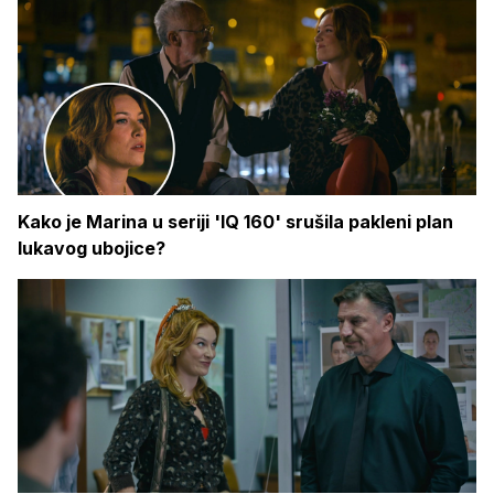
Kako je Marina u seriji 'IQ 160' srušila pakleni plan
lukavog ubojice?