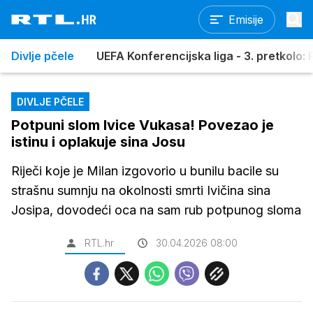
Emisije
Divlje pčele
UEFA Konferencijska liga - 3. pretkolo: R
DIVLJE PČELE
Potpuni slom Ivice Vukasa! Povezao je
istinu i oplakuje sina Josu
Riječi koje je Milan izgovorio u bunilu bacile su
strašnu sumnju na okolnosti smrti Ivičina sina
Josipa, dovodeći oca na sam rub potpunog sloma
RTL.hr
30.04.2026 08:00