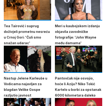
Tea Tairović i suprug
Meri u kaubojskom izdanju
doživjeli prometnu nesreću
objavila zavodničke
u Crnoj Gori: 'Čuli smo
fotografije: 'John Wayne
snažan udarac'
među damama'
Nastup Jelene Karleuše u
Pantovčak nije osvojio,
Vodicama najavljen za
hoće li Aziju? Niko Tokić
blagdan Velike Gospe
Kartelo u borbi za opstanak
razljutio javnost
6000 kilometara daleko