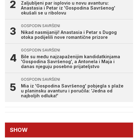
Zaljubljeni par isplovio u novu avanturu:
Anastasia i Petar iz 'Gospodina Savršenog'
okušali se u ribolovu
GOSPODIN SAVRŠENI
Nikad nasmijaniji! Anastasia i Petar s Dugog
otoka podijelili nove romantične prizore
GOSPODIN SAVRŠENI
Bile su među najzapaženijim kandidatkinjama
'Gospodina Savršenog', a Antonela i Maja i
danas njeguju posebno prijateljstvo
GOSPODIN SAVRŠENI
Mia iz 'Gospodina Savršenog' pobjegla s plaže
u planinsku avanturu i poručila: 'Jedna od
najboljih odluka!'
SHOW