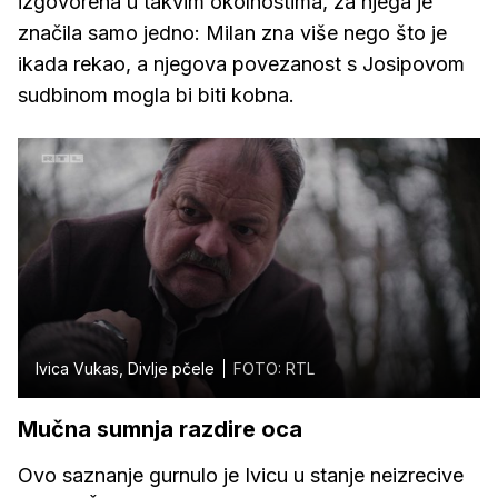
izgovorena u takvim okolnostima, za njega je
značila samo jedno: Milan zna više nego što je
ikada rekao, a njegova povezanost s Josipovom
sudbinom mogla bi biti kobna.
Ivica Vukas, Divlje pčele
FOTO: RTL
Mučna sumnja razdire oca
Ovo saznanje gurnulo je Ivicu u stanje neizrecive