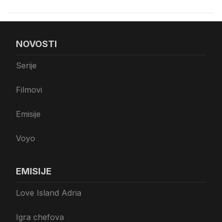
NOVOSTI
Serije
Filmovi
Emisije
Voyo
EMISIJE
Love Island Adria
Igra chefova