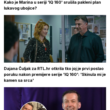
Kako je Marina u seriji 'IQ 160' srušila pakleni plan
lukavog ubojice?
Dajana Čuljak za RTL.hr otkrila tko joj je prvi poslao
poruku nakon premijere serije 'IQ 160': 'Skinula mi je
kamen sa srca'