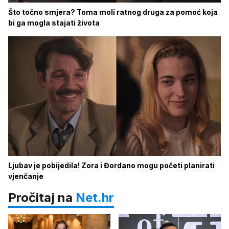
Što točno smjera? Toma moli ratnog druga za pomoć koja
bi ga mogla stajati života
Ljubav je pobijedila! Zora i Đordano mogu početi planirati
vjenčanje
Pročitaj na
Net.hr