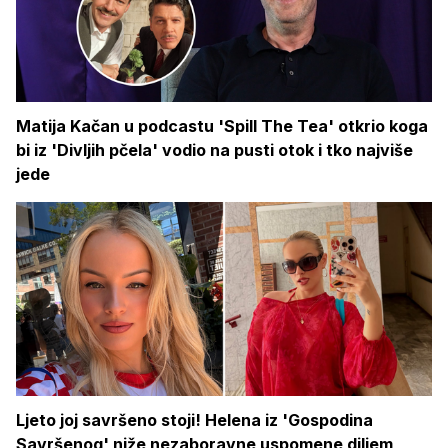
Matija Kačan u podcastu 'Spill The Tea' otkrio koga
bi iz 'Divljih pčela' vodio na pusti otok i tko najviše
jede
Ljeto joj savršeno stoji! Helena iz 'Gospodina
Savršenog' niže nezaboravne uspomene diljem