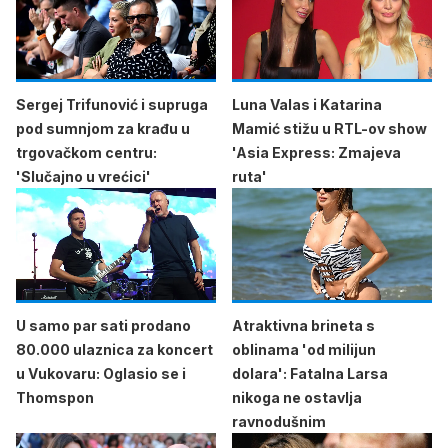
Sergej Trifunović i supruga
Luna Valas i Katarina
pod sumnjom za krađu u
Mamić stižu u RTL-ov show
trgovačkom centru:
'Asia Express: Zmajeva
'Slučajno u vrećici'
ruta'
U samo par sati prodano
Atraktivna brineta s
80.000 ulaznica za koncert
oblinama 'od milijun
u Vukovaru: Oglasio se i
dolara': Fatalna Larsa
Thomspon
nikoga ne ostavlja
ravnodušnim