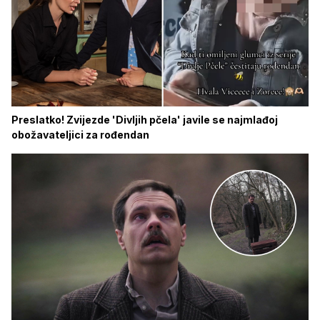
Preslatko! Zvijezde 'Divljih pčela' javile se najmlađoj
obožavateljici za rođendan