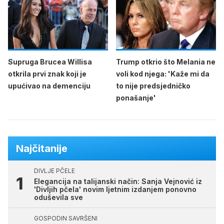
Supruga Brucea Willisa
Trump otkrio što Melania ne
otkrila prvi znak koji je
voli kod njega: 'Kaže mi da
upućivao na demenciju
to nije predsjedničko
ponašanje'
Najčitanije
DIVLJE PČELE
Elegancija na talijanski način: Sanja Vejnović iz
'Divljih pčela' novim ljetnim izdanjem ponovno
oduševila sve
GOSPODIN SAVRŠENI