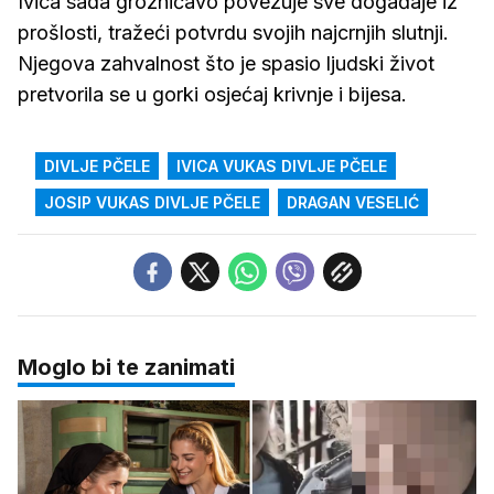
Ivica sada grozničavo povezuje sve događaje iz
prošlosti, tražeći potvrdu svojih najcrnjih slutnji.
Njegova zahvalnost što je spasio ljudski život
pretvorila se u gorki osjećaj krivnje i bijesa.
DIVLJE PČELE
IVICA VUKAS DIVLJE PČELE
JOSIP VUKAS DIVLJE PČELE
DRAGAN VESELIĆ
Moglo bi te zanimati