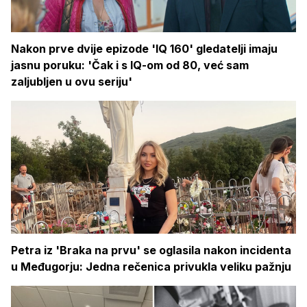
Nakon prve dvije epizode 'IQ 160' gledatelji imaju
jasnu poruku: 'Čak i s IQ-om od 80, već sam
zaljubljen u ovu seriju'
Petra iz 'Braka na prvu' se oglasila nakon incidenta
u Međugorju: Jedna rečenica privukla veliku pažnju