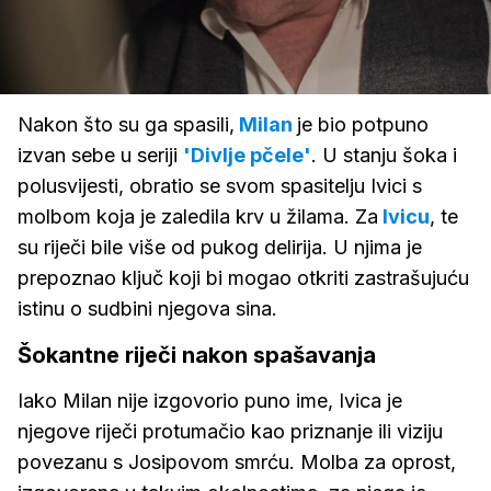
Loaded
:
100.00%
/
Upali
zvuk
Nakon što su ga spasili,
Milan
je bio potpuno
izvan sebe u seriji
'Divlje pčele'
. U stanju šoka i
polusvijesti, obratio se svom spasitelju Ivici s
molbom koja je zaledila krv u žilama. Za
Ivicu
, te
su riječi bile više od pukog delirija. U njima je
prepoznao ključ koji bi mogao otkriti zastrašujuću
istinu o sudbini njegova sina.
Šokantne riječi nakon spašavanja
Iako Milan nije izgovorio puno ime, Ivica je
njegove riječi protumačio kao priznanje ili viziju
povezanu s Josipovom smrću. Molba za oprost,