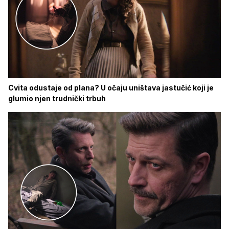
Cvita odustaje od plana? U očaju uništava jastučić koji je
glumio njen trudnički trbuh