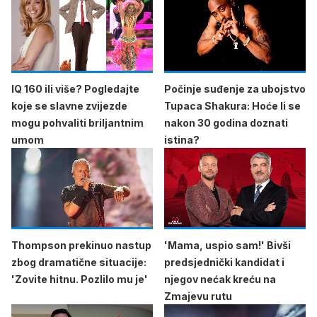
IQ 160 ili više? Pogledajte
Počinje suđenje za ubojstvo
koje se slavne zvijezde
Tupaca Shakura: Hoće li se
mogu pohvaliti briljantnim
nakon 30 godina doznati
umom
istina?
Thompson prekinuo nastup
'Mama, uspio sam!' Bivši
zbog dramatične situacije:
predsjednički kandidat i
'Zovite hitnu. Pozlilo mu je'
njegov nećak kreću na
Zmajevu rutu