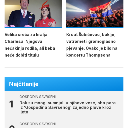
Velika sreća za kralja
Krcat Šubićevac, baklje,
Charlesa: Njegova
vatromet i gromoglasno
nećakinja rodila, ali beba
pjevanje: Ovako je bilo na
neće dobiti titulu
koncertu Thompsona
Najčitanije
GOSPODIN SAVRŠENI
Dok su mnogi sumnjali u njihove veze, oba para
iz 'Gospodina Savršenog' zajedno plove kroz
ljeto
GOSPODIN SAVRŠENI