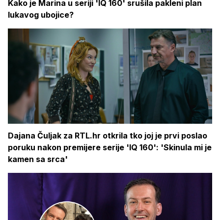
Kako je Marina u seriji 'IQ 160' srušila pakleni plan
lukavog ubojice?
Dajana Čuljak za RTL.hr otkrila tko joj je prvi poslao
poruku nakon premijere serije 'IQ 160': 'Skinula mi je
kamen sa srca'