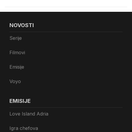
NOVOSTI
Serije
Filmovi
Emisije
Voyo
EMISIJE
Love Island Adria
Igra chefova