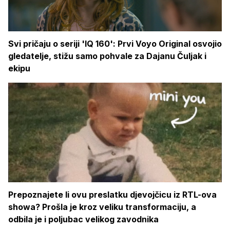
Svi pričaju o seriji 'IQ 160': Prvi Voyo Original osvojio
gledatelje, stižu samo pohvale za Dajanu Čuljak i
ekipu
Prepoznajete li ovu preslatku djevojčicu iz RTL-ova
showa? Prošla je kroz veliku transformaciju, a
odbila je i poljubac velikog zavodnika