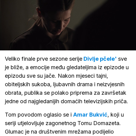
Loaded
:
100.00%
/
Upali
zvuk
Veliko finale prve sezone serije
Divlje pčele'
sve
je bliže, a emocije među gledateljima iz epizode u
epizodu sve su jače. Nakon mjeseci tajni,
obiteljskih sukoba, ljubavnih drama i neizvjesnih
obrata, publika se polako priprema za završetak
jedne od najgledanijih domaćih televizijskih priča.
Tom povodom oglasio se i
Amar Bukvić
, koji u
seriji utjelovljuje zagonetnog Tomu Domazeta.
Glumac je na društvenim mrežama podijelio