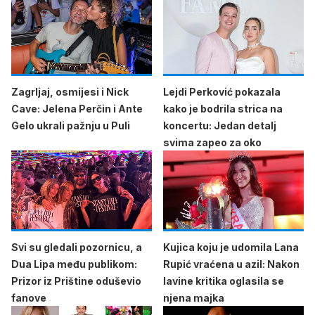
Zagrljaj, osmijesi i Nick
Lejdi Perković pokazala
Cave: Jelena Perčin i Ante
kako je bodrila strica na
Gelo ukrali pažnju u Puli
koncertu: Jedan detalj
svima zapeo za oko
Svi su gledali pozornicu, a
Kujica koju je udomila Lana
Dua Lipa među publikom:
Rupić vraćena u azil: Nakon
Prizor iz Prištine oduševio
lavine kritika oglasila se
fanove
njena majka