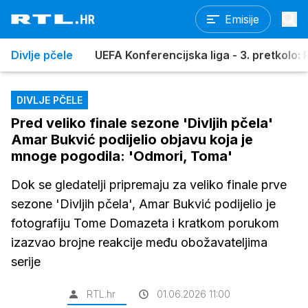
Emisije
Divlje pčele
UEFA Konferencijska liga - 3. pretkolo: R
DIVLJE PČELE
Pred veliko finale sezone 'Divljih pčela'
Amar Bukvić podijelio objavu koja je
mnoge pogodila: 'Odmori, Toma'
Dok se gledatelji pripremaju za veliko finale prve
sezone 'Divljih pčela', Amar Bukvić podijelio je
fotografiju Tome Domazeta i kratkom porukom
izazvao brojne reakcije među obožavateljima
serije
RTL.hr
01.06.2026 11:00