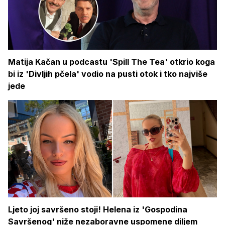
Matija Kačan u podcastu 'Spill The Tea' otkrio koga
bi iz 'Divljih pčela' vodio na pusti otok i tko najviše
jede
Ljeto joj savršeno stoji! Helena iz 'Gospodina
Savršenog' niže nezaboravne uspomene diljem