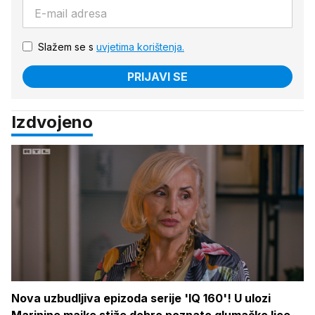
Slažem se s
uvjetima korištenja.
PRIJAVI SE
Izdvojeno
Nova uzbudljiva epizoda serije 'IQ 160'! U ulozi
Marinine majke stiže dobro poznato glumačko lice