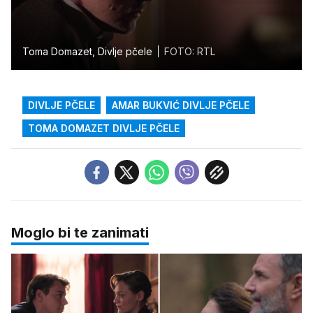
Toma Domazet, Divlje pčele
FOTO: RTL
DIVLJE PČELE
AMAR BUKVIĆ DIVLJE PČELE
TOMA DOMAZET DIVLJE PČELE
Moglo bi te zanimati