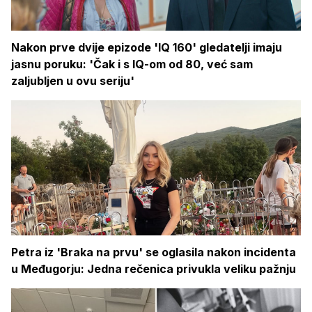
Nakon prve dvije epizode 'IQ 160' gledatelji imaju
jasnu poruku: 'Čak i s IQ-om od 80, već sam
zaljubljen u ovu seriju'
Petra iz 'Braka na prvu' se oglasila nakon incidenta
u Međugorju: Jedna rečenica privukla veliku pažnju