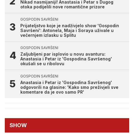
Nikad nasmijaniji! Anastasia i Petar s Dugog
otoka podijelili nove romantične prizore
GOSPODIN SAVRŠENI
Prijateljstvo koje je nadživjelo show 'Gospodin
Savršeni': Antonela, Maja i Soraya uživale u
večernjem izlasku u Splitu
GOSPODIN SAVRŠENI
Zaljubljeni par isplovio u novu avanturu:
Anastasia i Petar iz 'Gospodina Savršenog'
okušali se u ribolovu
GOSPODIN SAVRŠENI
Anastasia i Petar iz 'Gospodina Savršenog'
odgovorili na glasine: 'Kako smo preživjeli sve
komentare da je ovo samo PR'
SHOW