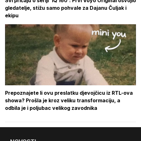
Svi pričaju o seriji 'IQ 160': Prvi Voyo Original osvojio
gledatelje, stižu samo pohvale za Dajanu Čuljak i
ekipu
Prepoznajete li ovu preslatku djevojčicu iz RTL-ova
showa? Prošla je kroz veliku transformaciju, a
odbila je i poljubac velikog zavodnika