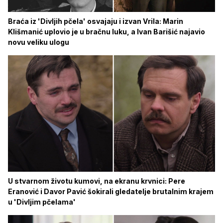
Braća iz 'Divljih pčela' osvajaju i izvan Vrila: Marin
Klišmanić uplovio je u bračnu luku, a Ivan Barišić najavio
novu veliku ulogu
U stvarnom životu kumovi, na ekranu krvnici: Pere
Eranović i Davor Pavić šokirali gledatelje brutalnim krajem
u 'Divljim pčelama'