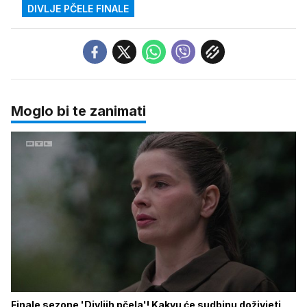
DIVLJE PČELE FINALE
Moglo bi te zanimati
Finale sezone 'Divljih pčela'! Kakvu će sudbinu doživjeti