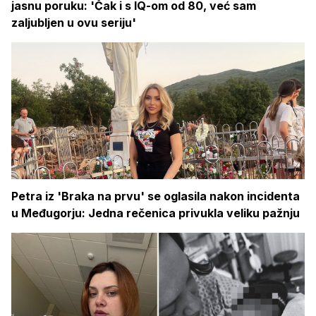
jasnu poruku: 'Čak i s IQ-om od 80, već sam
zaljubljen u ovu seriju'
Petra iz 'Braka na prvu' se oglasila nakon incidenta
u Međugorju: Jedna rečenica privukla veliku pažnju