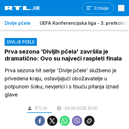
Emisije
Divlje pčele
UEFA Konferencijska liga - 3. pretkolo: R
DIVLJE PČELE
Prva sezona 'Divljih pčela' završila je
dramatično: Ovo su najveći raspleti finala
Prva sezona hit serije 'Divlje pčele' službeno je
privedena kraju, ostavljajući obožavatelje u
potpunom šoku, nevjerici i s tisuću pitanja iznad
glave
RTL.hr
09.06.2026 10:00