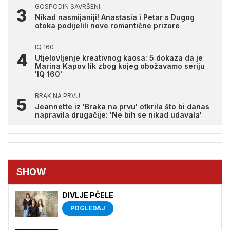
GOSPODIN SAVRŠENI
Nikad nasmijaniji! Anastasia i Petar s Dugog
otoka podijelili nove romantične prizore
IQ 160
Utjelovljenje kreativnog kaosa: 5 dokaza da je
Marina Kapov lik zbog kojeg obožavamo seriju
'IQ 160'
BRAK NA PRVU
Jeannette iz 'Braka na prvu' otkrila što bi danas
napravila drugačije: 'Ne bih se nikad udavala'
SHOW
DIVLJE PČELE
POGLEDAJ