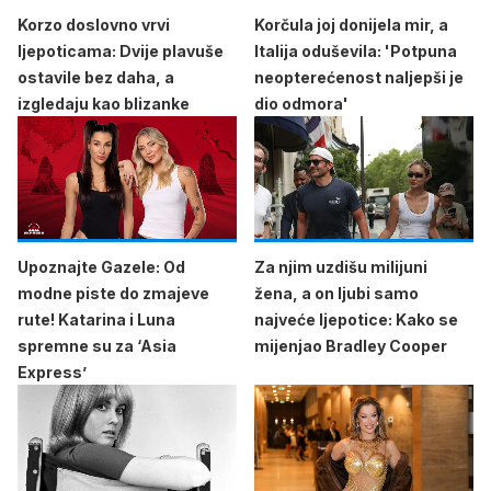
Korzo doslovno vrvi
Korčula joj donijela mir, a
ljepoticama: Dvije plavuše
Italija oduševila: 'Potpuna
ostavile bez daha, a
neopterećenost naljepši je
izgledaju kao blizanke
dio odmora'
Upoznajte Gazele: Od
Za njim uzdišu milijuni
modne piste do zmajeve
žena, a on ljubi samo
rute! Katarina i Luna
najveće ljepotice: Kako se
spremne su za ‘Asia
mijenjao Bradley Cooper
Express’