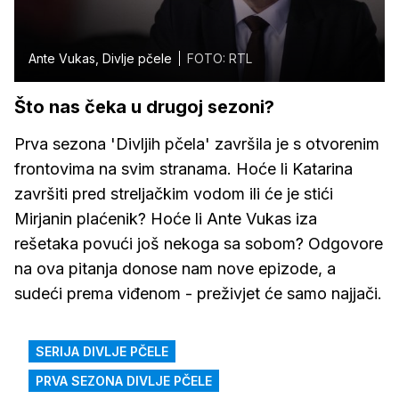
Ante Vukas, Divlje pčele
FOTO: RTL
Što nas čeka u drugoj sezoni?
Prva sezona 'Divljih pčela' završila je s otvorenim
frontovima na svim stranama. Hoće li Katarina
završiti pred streljačkim vodom ili će je stići
Mirjanin plaćenik? Hoće li Ante Vukas iza
rešetaka povući još nekoga sa sobom? Odgovore
na ova pitanja donose nam nove epizode, a
sudeći prema viđenom - preživjet će samo najjači.
SERIJA DIVLJE PČELE
PRVA SEZONA DIVLJE PČELE