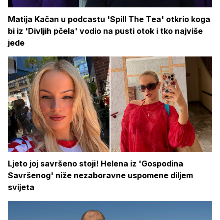
Matija Kačan u podcastu 'Spill The Tea' otkrio koga
bi iz 'Divljih pčela' vodio na pusti otok i tko najviše
jede
Ljeto joj savršeno stoji! Helena iz 'Gospodina
Savršenog' niže nezaboravne uspomene diljem
svijeta