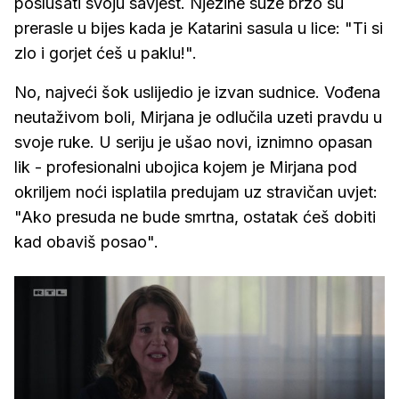
poslušati svoju savjest. Njezine suze brzo su
prerasle u bijes kada je Katarini sasula u lice: "Ti si
zlo i gorjet ćeš u paklu!".
No, najveći šok uslijedio je izvan sudnice. Vođena
neutaživom boli, Mirjana je odlučila uzeti pravdu u
svoje ruke. U seriju je ušao novi, iznimno opasan
lik - profesionalni ubojica kojem je Mirjana pod
okriljem noći isplatila predujam uz stravičan uvjet:
"Ako presuda ne bude smrtna, ostatak ćeš dobiti
kad obaviš posao".