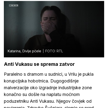
Katarina, Divlje pčele
FOTO: RTL
Anti Vukasu se sprema zatvor
Paralelno s dramom u sudnici, u Vrilu je pukla
korupcijska hobotnica. Dugogodišnje
malverzacije oko izgradnje industrijske zone
konačno su došle na naplatu moćnom
poduzetniku Anti Vukasu. Njegov čovjek od
povjerenja, Zdravko Šušnjara, slomio se pred