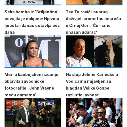
Seks bomba iz 'Briljantina'
Tea Tairović i suprug
osvojila je milijune: Njezina
doživjeli prometnu nesreću
ljepota i danas ostavlja bez
u Crnoj Gori: 'Čuli smo
daha
snažan udarac'
Meri u kaubojskom izdanju
Nastup Jelene Karleuše u
objavila zavodničke
Vodicama najavljen za
fotografije: 'John Wayne
blagdan Velike Gospe
među damama'
razljutio javnost