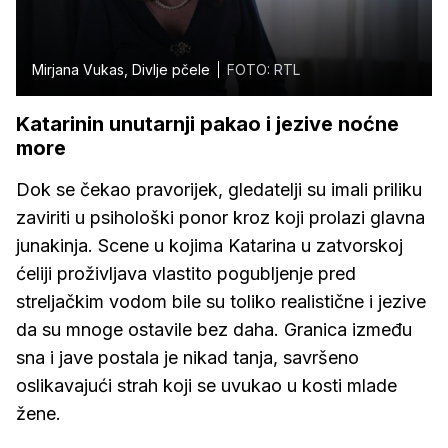
Mirjana Vukas, Divlje pčele
FOTO: RTL
Katarinin unutarnji pakao i jezive noćne
more
Dok se čekao pravorijek, gledatelji su imali priliku
zaviriti u psihološki ponor kroz koji prolazi glavna
junakinja. Scene u kojima Katarina u zatvorskoj
ćeliji proživljava vlastito pogubljenje pred
streljačkim vodom bile su toliko realistične i jezive
da su mnoge ostavile bez daha. Granica između
sna i jave postala je nikad tanja, savršeno
oslikavajući strah koji se uvukao u kosti mlade
žene.