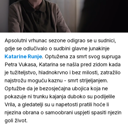
Loaded
:
78.35%
/
Upali
zvuk
Apsolutni vrhunac sezone odigrao se u sudnici,
gdje se odlučivalo o sudbini glavne junakinje
Katarine Runje
. Optužena za smrt svog supruga
Petra Vukasa, Katarina se našla pred zidom kada
je tužiteljstvo, hladnokrvno i bez milosti, zatražilo
najstrožu moguću kaznu - smrt strijeljanjem.
Optužbe da je bezosjećajna ubojica koja ne
pokazuje ni trunku kajanja duboko su podijelile
Vrila, a gledatelji su u napetosti pratili hoće li
njezina obrana o samoobrani uspjeti spasiti njezin
goli život.