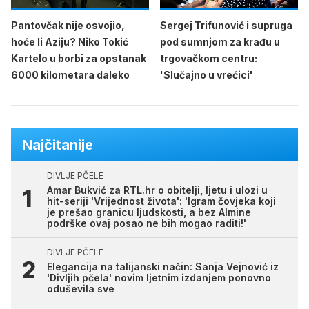
Pantovčak nije osvojio,
Sergej Trifunović i supruga
hoće li Aziju? Niko Tokić
pod sumnjom za krađu u
Kartelo u borbi za opstanak
trgovačkom centru:
6000 kilometara daleko
'Slučajno u vrećici'
Najčitanije
DIVLJE PČELE
Amar Bukvić za RTL.hr o obitelji, ljetu i ulozi u
hit-seriji 'Vrijednost života': 'Igram čovjeka koji
je prešao granicu ljudskosti, a bez Almine
podrške ovaj posao ne bih mogao raditi!'
DIVLJE PČELE
Elegancija na talijanski način: Sanja Vejnović iz
'Divljih pčela' novim ljetnim izdanjem ponovno
oduševila sve