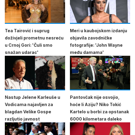
Tea Tairović i suprug
Meri u kaubojskom izdanju
doživjeli prometnu nesreću
objavila zavodničke
u Crnoj Gori: 'Čuli smo
fotografije: 'John Wayne
snažan udarac'
među damama'
Nastup Jelene Karleuše u
Pantovčak nije osvojio,
Vodicama najavljen za
hoće li Aziju? Niko Tokić
blagdan Velike Gospe
Kartelo u borbi za opstanak
razljutio javnost
6000 kilometara daleko