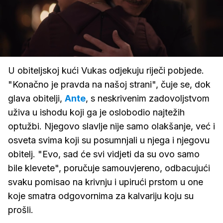
Loaded
:
100.00%
/
Upali
zvuk
U obiteljskoj kući Vukas odjekuju riječi pobjede.
"Konačno je pravda na našoj strani", čuje se, dok
glava obitelji,
Ante
, s neskrivenim zadovoljstvom
uživa u ishodu koji ga je oslobodio najtežih
optužbi. Njegovo slavlje nije samo olakšanje, već i
osveta svima koji su posumnjali u njega i njegovu
obitelj. "Evo, sad će svi vidjeti da su ovo samo
bile klevete", poručuje samouvjereno, odbacujući
svaku pomisao na krivnju i upirući prstom u one
koje smatra odgovornima za kalvariju koju su
prošli.