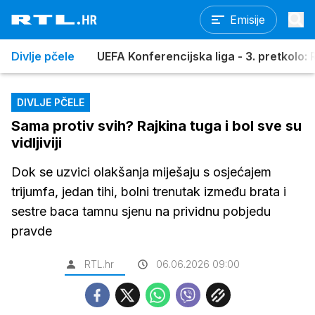
Emisije
Divlje pčele
UEFA Konferencijska liga - 3. pretkolo: R
DIVLJE PČELE
Sama protiv svih? Rajkina tuga i bol sve su
vidljiviji
Dok se uzvici olakšanja miješaju s osjećajem
trijumfa, jedan tihi, bolni trenutak između brata i
sestre baca tamnu sjenu na prividnu pobjedu
pravde
RTL.hr
06.06.2026 09:00