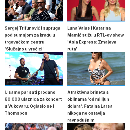
Sergej Trifunović i supruga
Luna Valas i Katarina
pod sumnjom za krađu u
Mamić stižu u RTL-ov show
trgovačkom centru:
'Asia Express: Zmajeva
'Slučajno u vrećici'
ruta'
U samo par sati prodano
Atraktivna brineta s
80.000 ulaznica za koncert
oblinama 'od milijun
u Vukovaru: Oglasio se i
dolara': Fatalna Larsa
Thomspon
nikoga ne ostavlja
ravnodušnim