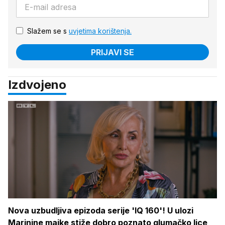
Slažem se s
uvjetima korištenja.
PRIJAVI SE
Izdvojeno
Nova uzbudljiva epizoda serije 'IQ 160'! U ulozi
Marinine majke stiže dobro poznato glumačko lice