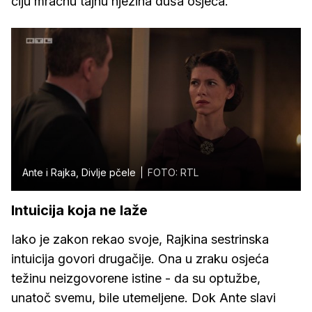
čiju mračnu tajnu njezina duša osjeća.
Ante i Rajka, Divlje pčele
FOTO: RTL
Intuicija koja ne laže
Iako je zakon rekao svoje, Rajkina sestrinska
intuicija govori drugačije. Ona u zraku osjeća
težinu neizgovorene istine - da su optužbe,
unatoč svemu, bile utemeljene. Dok Ante slavi