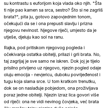
su kontrastu s euforijom koja vlada oko njih. "Šta
ti nije pao kamen sa srca, sestro? Što si ne zagrliš
brata?", pita ju, gotovo zapovjednim tonom,
očekujući da se i ona prepusti slavlju i prizna
njegovu nevinost. Njegove riječi, umjesto da je
utješe, djeluju kao sol na ranu.
Rajka, pod pritiskom njegovog pogleda i
očekivanja ostatka obitelji, prilazi i grli brata. No,
taj zagrljaj je sve samo ne iskren. Dok joj je tijelo
prisilno privijeno uz njegovo, njezin pogled odaje
oluju emocija - nevjericu, duboku povrijeđenost i
tugu koja slama srce. U tom kratkom trenutku,
dok se on naslađuje pobjedom, ona proživljava
poraz jedne obitelji. Njezin izraz lica govori više
od riječi: ona ne vidi nevinog čovjeka, već brata