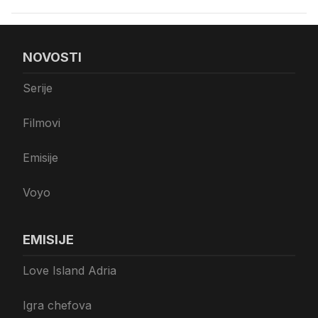
NOVOSTI
Serije
Filmovi
Emisije
Voyo
EMISIJE
Love Island Adria
Igra chefova