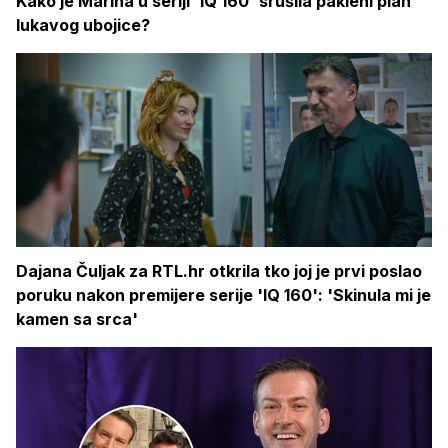
Kako je Marina u seriji 'IQ 160' srušila pakleni plan
lukavog ubojice?
Dajana Čuljak za RTL.hr otkrila tko joj je prvi poslao
poruku nakon premijere serije 'IQ 160': 'Skinula mi je
kamen sa srca'