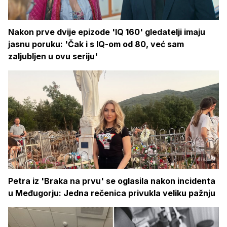
Nakon prve dvije epizode 'IQ 160' gledatelji imaju
jasnu poruku: 'Čak i s IQ-om od 80, već sam
zaljubljen u ovu seriju'
Petra iz 'Braka na prvu' se oglasila nakon incidenta
u Međugorju: Jedna rečenica privukla veliku pažnju