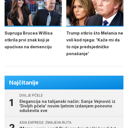
Supruga Brucea Willisa
Trump otkrio što Melania ne
otkrila prvi znak koji je
voli kod njega: 'Kaže mi da
upućivao na demenciju
to nije predsjedničko
ponašanje'
Najčitanije
DIVLJE PČELE
Elegancija na talijanski način: Sanja Vejnović iz
'Divljih pčela' novim ljetnim izdanjem ponovno
oduševila sve
ASIA EXPRESS: ZMAJEVA RUTA