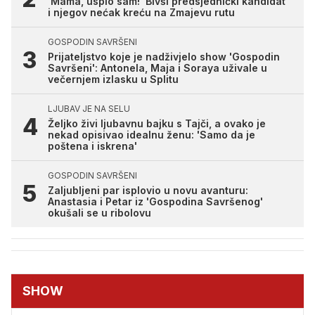
'Mama, uspio sam!' Bivši predsjednički kandidat
i njegov nećak kreću na Zmajevu rutu
GOSPODIN SAVRŠENI
Prijateljstvo koje je nadživjelo show 'Gospodin
Savršeni': Antonela, Maja i Soraya uživale u
večernjem izlasku u Splitu
LJUBAV JE NA SELU
Željko živi ljubavnu bajku s Tajči, a ovako je
nekad opisivao idealnu ženu: 'Samo da je
poštena i iskrena'
GOSPODIN SAVRŠENI
Zaljubljeni par isplovio u novu avanturu:
Anastasia i Petar iz 'Gospodina Savršenog'
okušali se u ribolovu
SHOW