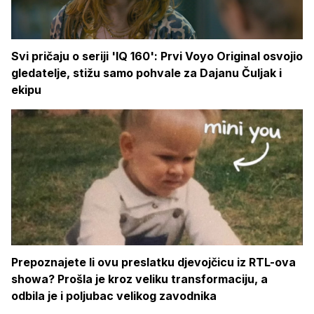
Svi pričaju o seriji 'IQ 160': Prvi Voyo Original osvojio
gledatelje, stižu samo pohvale za Dajanu Čuljak i
ekipu
Prepoznajete li ovu preslatku djevojčicu iz RTL-ova
showa? Prošla je kroz veliku transformaciju, a
odbila je i poljubac velikog zavodnika