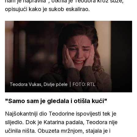
nam je napravila", otkrila je Teodora kroz suze,
opisujući kako je sukob eskalirao.
Teodora Vukas, Divlje pčele
FOTO: RTL
"Samo sam je gledala i otišla kući"
Najšokantniji dio Teodorine ispovijesti tek je
slijedio. Dok je Katarina padala, Teodora nije
učinila ništa. Obuzeta mržnjom, stajala je i