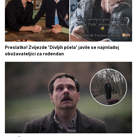
Preslatko! Zvijezde 'Divljih pčela' javile se najmlađoj
obožavateljici za rođendan