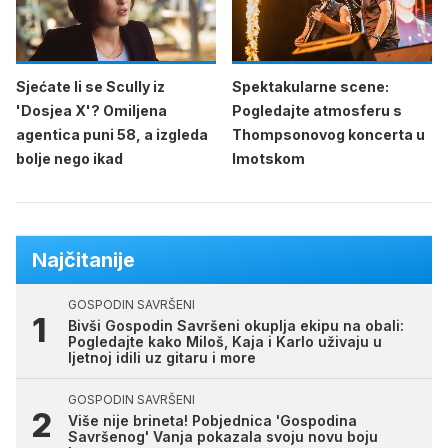
Sjećate li se Scully iz
Spektakularne scene:
'Dosjea X'? Omiljena
Pogledajte atmosferu s
agentica puni 58, a izgleda
Thompsonovog koncerta u
bolje nego ikad
Imotskom
Najčitanije
GOSPODIN SAVRŠENI
Bivši Gospodin Savršeni okuplja ekipu na obali:
Pogledajte kako Miloš, Kaja i Karlo uživaju u
ljetnoj idili uz gitaru i more
GOSPODIN SAVRŠENI
Više nije brineta! Pobjednica 'Gospodina
Savršenog' Vanja pokazala svoju novu boju