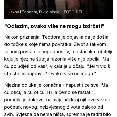
Jakov i Teodora, Divlje pčele
FOTO: RTL
"Odlazim, ovako više ne mogu izdržati"
Nakon priznanja, Teodora je objavila da je došla
do točke s koje nema povratka. Život s takvom
tajnom postao je nepodnošljiv, a ostanak u obitelji
koju je njezina šutnja razorila više nije opcija. "Ja
ću poludjeti od vas", vikala je u očaju. "Jel ti vidiš
što ste mi napravili? Ovako više ne mogu."
Njezina odluka je konačna - napustit će sve. "Ja
ću otići, ja ću otići. Ti i ja ćemo se rastati",
poručila je Jakovu, najavljujući kraj njihove veze i
početak novog, neizvjesnog života daleko od
svih. Svjesna da nema ništa, spremna je raditi bilo