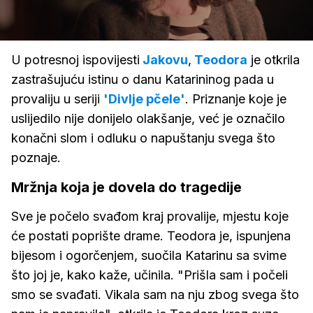
Loaded
:
94.57%
/
Upali
zvuk
U potresnoj ispovijesti
Jakovu
,
Teodora
je otkrila
zastrašujuću istinu o danu Katarininog pada u
provaliju u seriji
'Divlje pčele'
. Priznanje koje je
uslijedilo nije donijelo olakšanje, već je označilo
konačni slom i odluku o napuštanju svega što
poznaje.
Mržnja koja je dovela do tragedije
Sve je počelo svađom kraj provalije, mjestu koje
će postati poprište drame. Teodora je, ispunjena
bijesom i ogorčenjem, suočila Katarinu sa svime
što joj je, kako kaže, učinila. "Prišla sam i počeli
smo se svađati. Vikala sam na nju zbog svega što