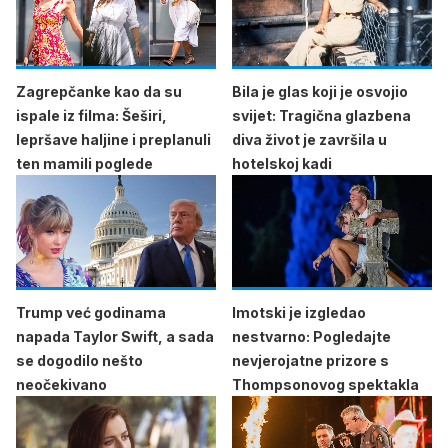
Zagrepčanke kao da su
Bila je glas koji je osvojio
ispale iz filma: Šeširi,
svijet: Tragična glazbena
lepršave haljine i preplanuli
diva život je završila u
ten mamili poglede
hotelskoj kadi
Trump već godinama
Imotski je izgledao
napada Taylor Swift, a sada
nestvarno: Pogledajte
se dogodilo nešto
nevjerojatne prizore s
neočekivano
Thompsonovog spektakla