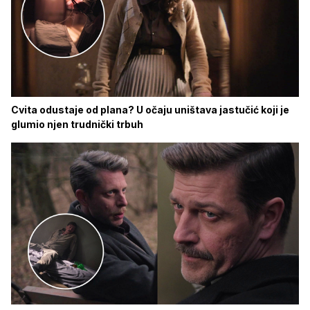
Cvita odustaje od plana? U očaju uništava jastučić koji je
glumio njen trudnički trbuh