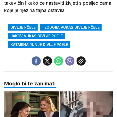
takav čin i kako će nastaviti živjeti s posljedicama
koje je njezina tajna ostavila.
DIVLJE PČELE
TEODORA VUKAS DIVLJE PČELE
JAKOV VUKAS DIVLJE PČELE
KATARINA RUNJE DIVLJE PČELE
Moglo bi te zanimati