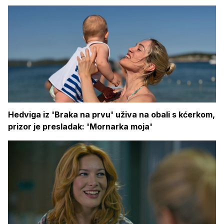
Hedviga iz 'Braka na prvu' uživa na obali s kćerkom,
prizor je presladak: 'Mornarka moja'