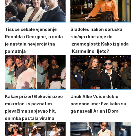
Tisuće čekale vjenčanje
Sladoled nakon doručka,
Ronalda i Georgine, a onda
ribičija i kartanje do
je nastala nevjerojatna
iznemoglosti: Kako izgleda
pomutnja
'Karmelino' ljeto?
Kakav prizor! Đoković uzeo
Unuk Alke Vuice dobio
mikrofon i s poznatim
posebno ime: Evo kako su
pjevačima zapjevao hit,
ga nazvali Arian i Dora
snimka postala viralna