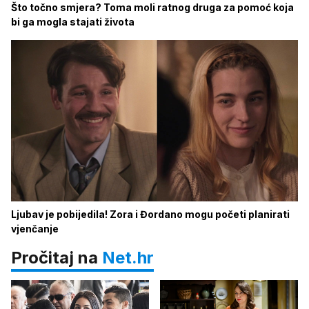
Što točno smjera? Toma moli ratnog druga za pomoć koja
bi ga mogla stajati života
Ljubav je pobijedila! Zora i Đordano mogu početi planirati
vjenčanje
Pročitaj na
Net.hr