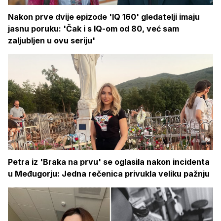
Nakon prve dvije epizode 'IQ 160' gledatelji imaju
jasnu poruku: 'Čak i s IQ-om od 80, već sam
zaljubljen u ovu seriju'
Petra iz 'Braka na prvu' se oglasila nakon incidenta
u Međugorju: Jedna rečenica privukla veliku pažnju