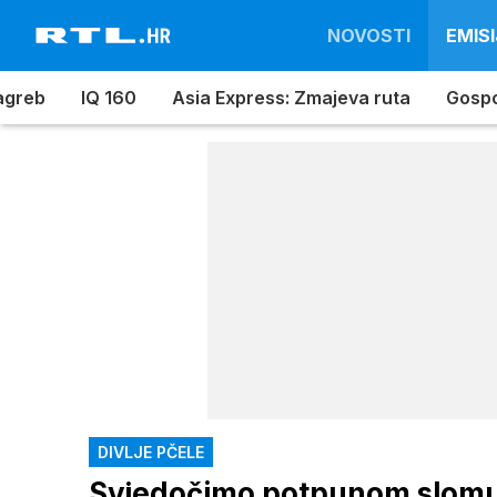
NOVOSTI
EMISI
Zagreb
IQ 160
Asia Express: Zmajeva ruta
Gospo
DIVLJE PČELE
Svjedočimo potpunom slomu