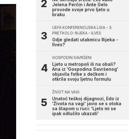
Jelena Perčin i Ante Gelo
provode svoje prvo ljeto u
braku
UEFA KONFERENCIJSKA LIGA - 3.
PRETKOLO: RIJEKA - ILVES
Gdje gledati utakmicu Rijeka -
Ilves?
GOSPODIN SAVRŠENI
Ljeto u metropoli ili na obali?
Ana iz 'Gospodina Savršenog'
objavila fotke s dečkom i
otkrila svoju ljetnu formulu
ŽIVOT NA VAGI
Unatoč teškoj dijagnozi, Edo iz
'Života na vagi' javio se s otoka
sa štapom u ruci: 'Ljeto mi se
ipak odlučilo ukazati'