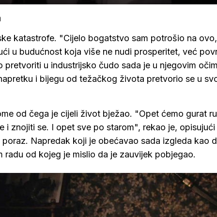
a
ske katastrofe. "Cijelo bogatstvo sam potrošio na ovo,
jući u budućnost koja više ne nudi prosperitet, već pov
o pretvoriti u industrijsko čudo sada je u njegovim oči
napretku i bijegu od težačkog života pretvorio se u sv
me od čega je cijeli život bježao. "Opet ćemo gurat r
 i znojiti se. I opet sve po starom", rekao je, opisujući
ki poraz. Napredak koji je obećavao sada izgleda kao 
m radu od kojeg je mislio da je zauvijek pobjegao.