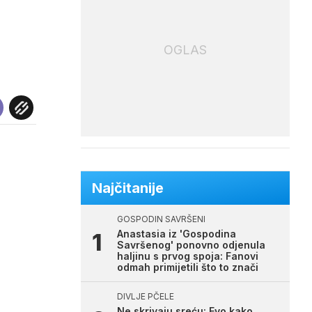
OGLAS
Najčitanije
GOSPODIN SAVRŠENI
Anastasia iz 'Gospodina
Savršenog' ponovno odjenula
haljinu s prvog spoja: Fanovi
odmah primijetili što to znači
DIVLJE PČELE
Ne skrivaju sreću: Evo kako