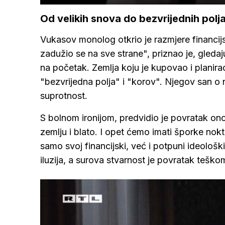
Od velikih snova do bezvrijednih polj
Vukasov monolog otkrio je razmjere financij
zadužio se na sve strane", priznao je, gleda
na početak. Zemlja koju je kupovao i planira
"bezvrijedna polja" i "korov". Njegov san o 
suprotnost.
S bolnom ironijom, predvidio je povratak ono
zemlju i blato. I opet ćemo imati šporke nokte
samo svoj financijski, već i potpuni ideološ
iluzija, a surova stvarnost je povratak teško