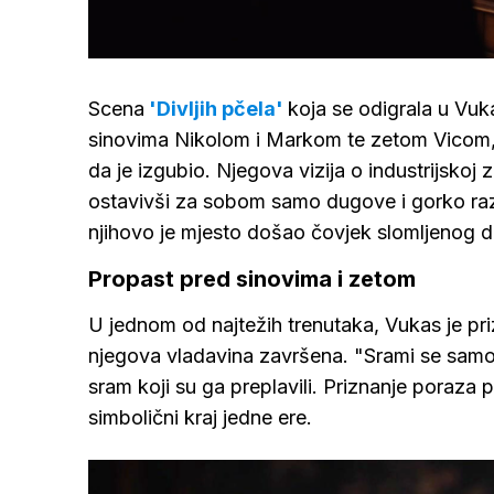
Loaded
:
56.09%
/
Upali
zvuk
Scena
'Divljih pčela'
koja se odigrala u Vu
sinovima Nikolom i Markom te zetom Vicom
da je izgubio. Njegova vizija o industrijskoj z
ostavivši za sobom samo dugove i gorko razo
njihovo je mjesto došao čovjek slomljenog d
Propast pred sinovima i zetom
U jednom od najtežih trenutaka, Vukas je priz
njegova vladavina završena. "Srami se samog 
sram koji su ga preplavili. Priznanje poraza
simbolični kraj jedne ere.