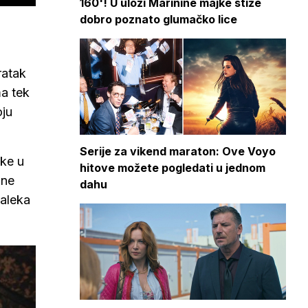
160'! U ulozi Marinine majke stiže
dobro poznato glumačko lice
ratak
ma tek
oju
Serije za vikend maraton: Ove Voyo
uke u
hitove možete pogledati u jednom
 ne
dahu
daleka