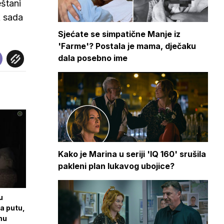
eštani
k sada
Sjećate se simpatične Manje iz
'Farme'? Postala je mama, dječaku
dala posebno ime
Kako je Marina u seriji 'IQ 160' srušila
pakleni plan lukavog ubojice?
u
na putu,
mu