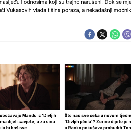
nasljeđu i odnosima koji su trajno narušeni. Dok se mj
kući Vukasovih vlada tišina poraza, a nekadašnji moćni
 obožavaju Mandu iz 'Divljih
Što nas sve čeka u novom tjedn
ima dijeli savjete, a za sina
'Divljih pčela'? Zorino dijete je 
ila bi baš sve
a Ranko pokušava probuditi To