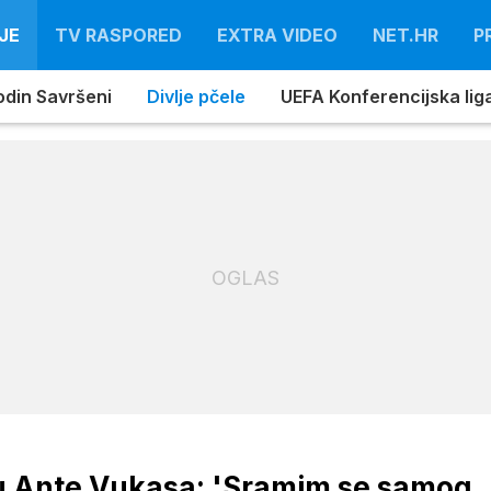
JE
TV RASPORED
EXTRA VIDEO
NET.HR
P
din Savršeni
Divlje pčele
UEFA Konferencijska liga 
OGLAS
 Ante Vukasa: 'Sramim se samog