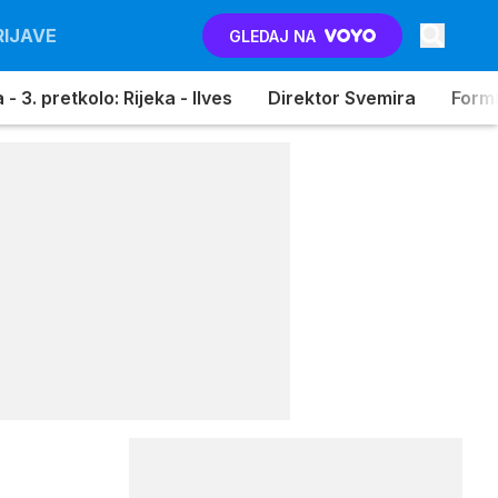
RIJAVE
GLEDAJ NA
- 3. pretkolo: Rijeka - Ilves
Direktor Svemira
Formu