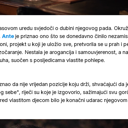
kasovom uredu svjedoči o dubini njegovog pada. Okru
,
Ante
je priznao ono što se donedavno činilo nezamisl
oni, projekt u koji je uložio sve, pretvorila se u prah i 
čaranje. Nestala je arogancija i samouvjerenost, a n
uha, suočen s posljedicama vlastite pohlepe.
nao da nije vrijedan pozicije koju drži, shvaćajući da j
sebe", riječi su koje je izgovorio, sažimajući svu gorč
 pred vlastitom djecom bilo je konačni udarac njegovom