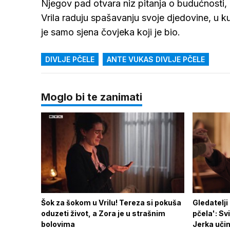
Njegov pad otvara niz pitanja o budućnosti, 
Vrila raduju spašavanju svoje djedovine, u 
je samo sjena čovjeka koji je bio.
DIVLJE PČELE
ANTE VUKAS DIVLJE PČELE
Moglo bi te zanimati
Šok za šokom u Vrilu! Tereza si pokuša
Gledatelji
oduzeti život, a Zora je u strašnim
pčela': Sv
bolovima
Jerka učin