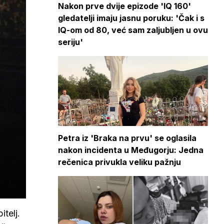
Nakon prve dvije epizode 'IQ 160'
gledatelji imaju jasnu poruku: 'Čak i s
IQ-om od 80, već sam zaljubljen u ovu
seriju'
Petra iz 'Braka na prvu' se oglasila
nakon incidenta u Međugorju: Jedna
rečenica privukla veliku pažnju
telj.