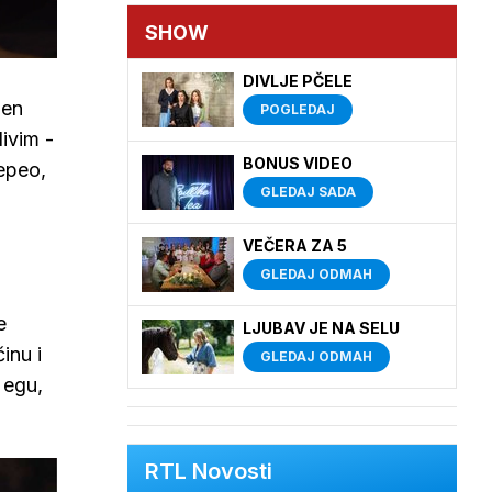
SHOW
DIVLJE PČELE
žen
POGLEDAJ
ivim -
BONUS VIDEO
pepeo,
GLEDAJ SADA
a
VEČERA ZA 5
GLEDAJ ODMAH
e
LJUBAV JE NA SELU
inu i
GLEDAJ ODMAH
 egu,
RTL Novosti