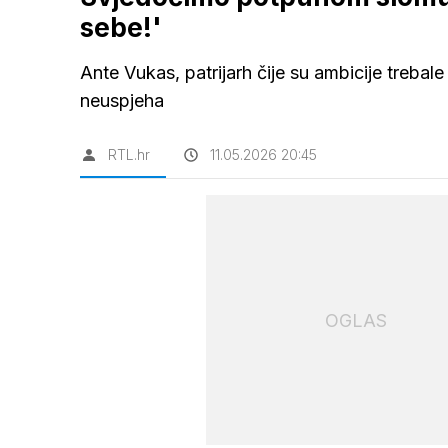
sebe!'
Ante Vukas, patrijarh čije su ambicije trebale 
neuspjeha
RTL.hr
11.05.2026 20:45
OGLAS