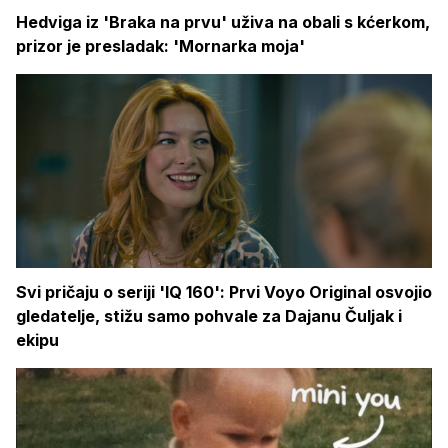
Hedviga iz 'Braka na prvu' uživa na obali s kćerkom,
prizor je presladak: 'Mornarka moja'
Svi pričaju o seriji 'IQ 160': Prvi Voyo Original osvojio
gledatelje, stižu samo pohvale za Dajanu Čuljak i
ekipu