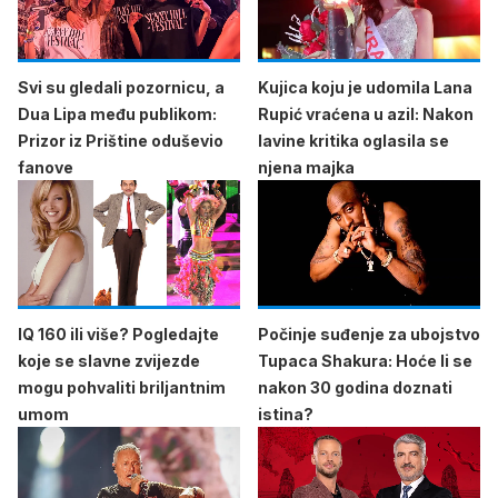
Svi su gledali pozornicu, a
Kujica koju je udomila Lana
Dua Lipa među publikom:
Rupić vraćena u azil: Nakon
Prizor iz Prištine oduševio
lavine kritika oglasila se
fanove
njena majka
IQ 160 ili više? Pogledajte
Počinje suđenje za ubojstvo
koje se slavne zvijezde
Tupaca Shakura: Hoće li se
mogu pohvaliti briljantnim
nakon 30 godina doznati
umom
istina?