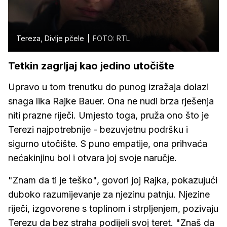
Tereza, Divlje pčele
FOTO: RTL
Tetkin zagrljaj kao jedino utočište
Upravo u tom trenutku do punog izražaja dolazi
snaga lika Rajke Bauer. Ona ne nudi brza rješenja
niti prazne riječi. Umjesto toga, pruža ono što je
Terezi najpotrebnije - bezuvjetnu podršku i
sigurno utočište. S puno empatije, ona prihvaća
nećakinjinu bol i otvara joj svoje naručje.
"Znam da ti je teško", govori joj Rajka, pokazujući
duboko razumijevanje za njezinu patnju. Njezine
riječi, izgovorene s toplinom i strpljenjem, pozivaju
Terezu da bez straha podijeli svoj teret. "Znaš da