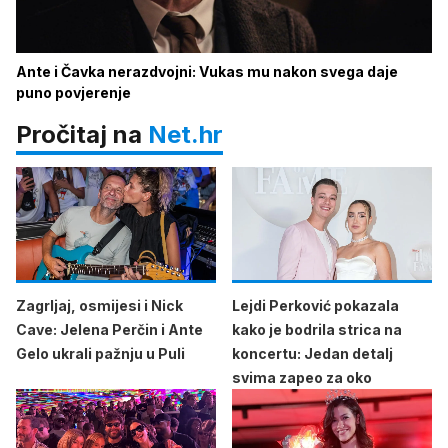
Ante i Čavka nerazdvojni: Vukas mu nakon svega daje
puno povjerenje
Pročitaj na
Net.hr
Zagrljaj, osmijesi i Nick
Lejdi Perković pokazala
Cave: Jelena Perčin i Ante
kako je bodrila strica na
Gelo ukrali pažnju u Puli
koncertu: Jedan detalj
svima zapeo za oko