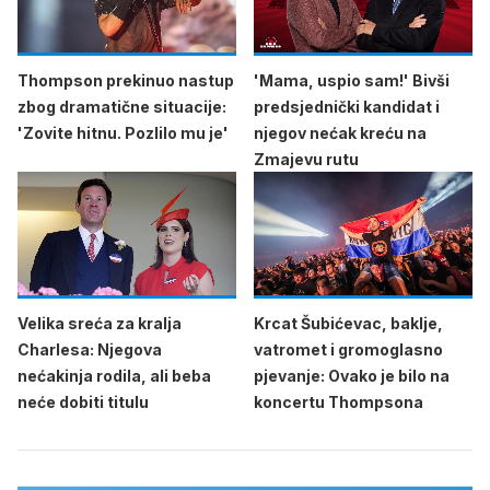
Thompson prekinuo nastup
'Mama, uspio sam!' Bivši
zbog dramatične situacije:
predsjednički kandidat i
'Zovite hitnu. Pozlilo mu je'
njegov nećak kreću na
Zmajevu rutu
Velika sreća za kralja
Krcat Šubićevac, baklje,
Charlesa: Njegova
vatromet i gromoglasno
nećakinja rodila, ali beba
pjevanje: Ovako je bilo na
neće dobiti titulu
koncertu Thompsona