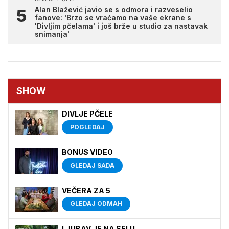
Alan Blažević javio se s odmora i razveselio
fanove: 'Brzo se vraćamo na vaše ekrane s
'Divljim pčelama' i još brže u studio za nastavak
snimanja'
SHOW
DIVLJE PČELE
POGLEDAJ
BONUS VIDEO
GLEDAJ SADA
VEČERA ZA 5
GLEDAJ ODMAH
LJUBAV JE NA SELU