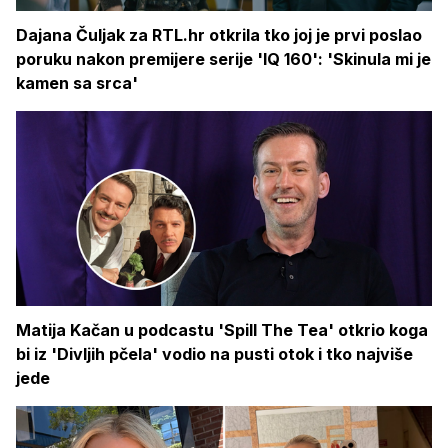
Dajana Čuljak za RTL.hr otkrila tko joj je prvi poslao
poruku nakon premijere serije 'IQ 160': 'Skinula mi je
kamen sa srca'
Matija Kačan u podcastu 'Spill The Tea' otkrio koga
bi iz 'Divljih pčela' vodio na pusti otok i tko najviše
jede