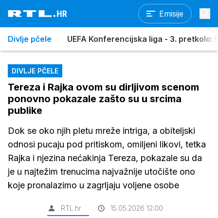
Emisije
Divlje pčele
UEFA Konferencijska liga - 3. pretkolo: R
DIVLJE PČELE
Tereza i Rajka ovom su dirljivom scenom
ponovno pokazale zašto su u srcima
publike
Dok se oko njih pletu mreže intriga, a obiteljski
odnosi pucaju pod pritiskom, omiljeni likovi, tetka
Rajka i njezina nećakinja Tereza, pokazale su da
je u najtežim trenucima najvažnije utočište ono
koje pronalazimo u zagrljaju voljene osobe
RTL.hr
15.05.2026 12:00