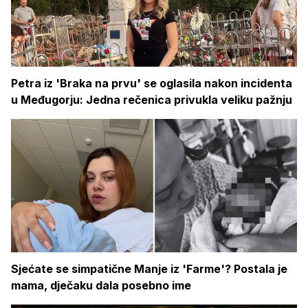
Petra iz 'Braka na prvu' se oglasila nakon incidenta
u Međugorju: Jedna rečenica privukla veliku pažnju
Sjećate se simpatične Manje iz 'Farme'? Postala je
mama, dječaku dala posebno ime