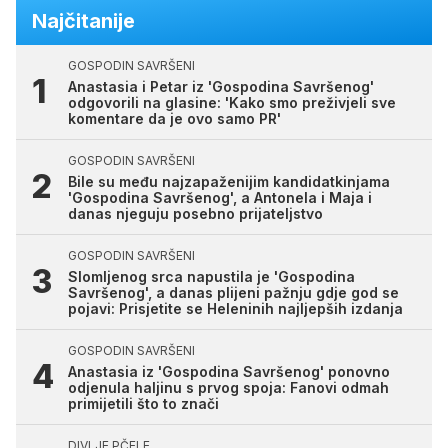
Najčitanije
GOSPODIN SAVRŠENI
Anastasia i Petar iz 'Gospodina Savršenog'
odgovorili na glasine: 'Kako smo preživjeli sve
komentare da je ovo samo PR'
GOSPODIN SAVRŠENI
Bile su među najzapaženijim kandidatkinjama
'Gospodina Savršenog', a Antonela i Maja i
danas njeguju posebno prijateljstvo
GOSPODIN SAVRŠENI
Slomljenog srca napustila je 'Gospodina
Savršenog', a danas plijeni pažnju gdje god se
pojavi: Prisjetite se Heleninih najljepših izdanja
GOSPODIN SAVRŠENI
Anastasia iz 'Gospodina Savršenog' ponovno
odjenula haljinu s prvog spoja: Fanovi odmah
primijetili što to znači
DIVLJE PČELE