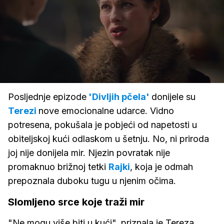
Loaded
:
100.00%
/
Upali
zvuk
Posljednje epizode
'Divljih pčela'
donijele su
Terezi
nove emocionalne udarce. Vidno
potresena, pokušala je pobjeći od napetosti u
obiteljskoj kući odlaskom u šetnju. No, ni priroda
joj nije donijela mir. Njezin povratak nije
promaknuo brižnoj tetki
Rajki
, koja je odmah
prepoznala duboku tugu u njenim očima.
Slomljeno srce koje traži mir
"Ne mogu više biti u kući", priznala je Tereza