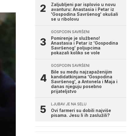
Zaljubljeni par isplovio u novu
avanturu: Anastasia i Petar iz
'Gospodina Savršenog' okušali
se u ribolovu
GOSPODIN SAVRŠENI
Pomirenje je službeno!
Anastasia i Petar iz 'Gospodina
Savršenog' poljupcima
pokazali koliko se vole
GOSPODIN SAVRŠENI
Bile su među najzapaženijim
kandidatkinjama 'Gospodina
Savršenog', a Antonela i Maja i
danas njeguju posebno
prijateljstvo
LJUBAV JE NA SELU
Ovi farmeri su dobili najviše
pisama. Jesu li ih zaslužili?