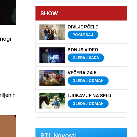
SHOW
DIVLJE PČELE
POGLEDAJ
mnogi
BONUS VIDEO
GLEDAJ SADA
VEČERA ZA 5
GLEDAJ ODMAH
iljenih
LJUBAV JE NA SELU
GLEDAJ ODMAH
RTL Novosti