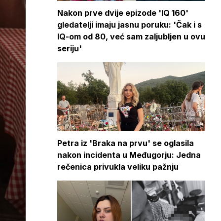
Nakon prve dvije epizode 'IQ 160'
gledatelji imaju jasnu poruku: 'Čak i s
IQ-om od 80, već sam zaljubljen u ovu
seriju'
Petra iz 'Braka na prvu' se oglasila
nakon incidenta u Međugorju: Jedna
rečenica privukla veliku pažnju