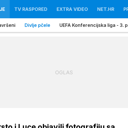
JE
TV RASPORED
EXTRA VIDEO
NET.HR
P
avršeni
Divlje pčele
UEFA Konferencijska liga - 3. pr
OGLAS
sto i Luce objavili fotografiju sa