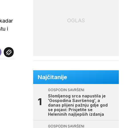
OGLAS
 kadar
tu i
Najčitanije
GOSPODIN SAVRŠENI
Slomljenog srca napustila je
'Gospodina Savršenog', a
danas plijeni pažnju gdje god
se pojavi: Prisjetite se
Heleninih najljepših izdanja
GOSPODIN SAVRŠENI