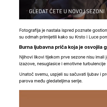
Loaded
:
70.88%
/
Upali
zvuk
Fotografija je nastala ispred poznate gostion
su odmah primijetili kako su Krsto i Luce 
Burna ljubavna priča koja je osvojila g
Njihovi likovi tijekom prve sezone nisu imali 
izazove, nesuglasice i emotivne turbulencije
Unatoč svemu, uspjeli su sačuvati ljubav i p
parova među gledateljima serije.