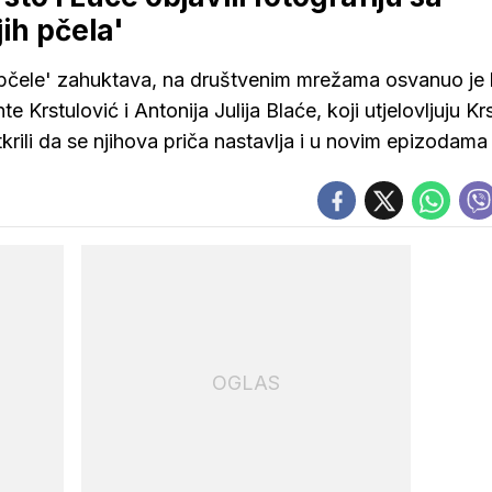
ih pčela'
e pčele' zahuktava, na društvenim mrežama osvanuo je
e Krstulović i Antonija Julija Blaće, koji utjelovljuju Krs
otkrili da se njihova priča nastavlja i u novim epizodama
OGLAS