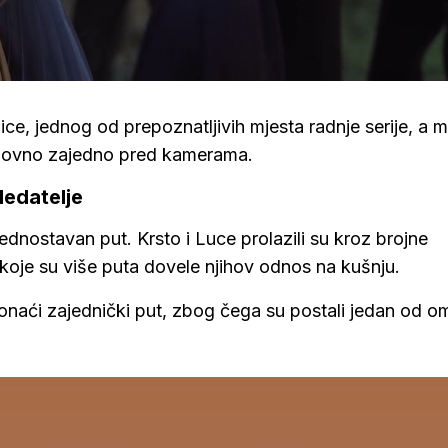
ice, jednog od prepoznatljivih mjesta radnje serije, a 
ponovno zajedno pred kamerama.
ledatelje
jednostavan put. Krsto i Luce prolazili su kroz brojne
 koje su više puta dovele njihov odnos na kušnju.
ronaći zajednički put, zbog čega su postali jedan od om